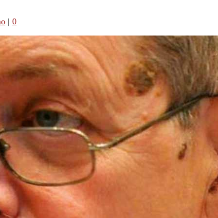
no
|
0