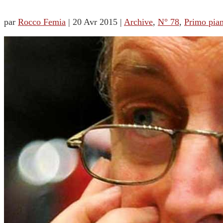
par
Rocco Femia
|
20 Avr 2015
|
Archive
,
N° 78
,
Primo pia