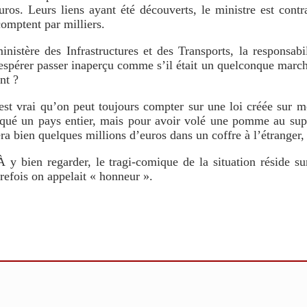
uros. Leurs liens ayant été découverts, le ministre est cont
comptent par milliers.
istère des Infrastructures et des Transports, la responsabil
et espérer passer inaperçu comme s’il était un quelconque marc
nt ?
 C’est vrai qu’on peut toujours compter sur une loi créée sur 
roqué un pays entier, mais pour avoir volé une pomme au s
tera bien quelques millions d’euros dans un coffre à l’étranger
 y bien regarder, le tragi-comique de la situation réside s
refois on appelait « honneur ».