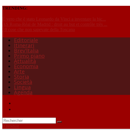
TRENDING:
È vero che è stato Leonardo da Vinci a inventare la bic...
AS Roma-Réal de Madrid : droit au but et contrôle très ...
10 cose che non sapevate della Toscana
Editoriale
Itinerari
Brev’Italia
Primo piano
Attualità
Economia
Arte
Storia
Società
Lingua
Agenda
0 produit