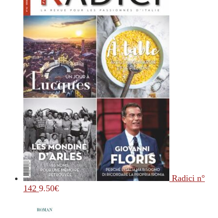
Radici n°
142
9.50
€