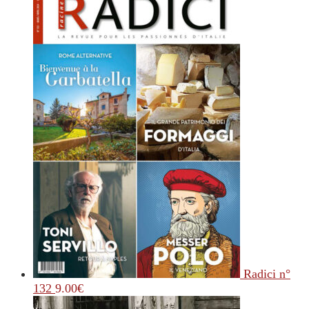
Radici n°
132
9.00
€