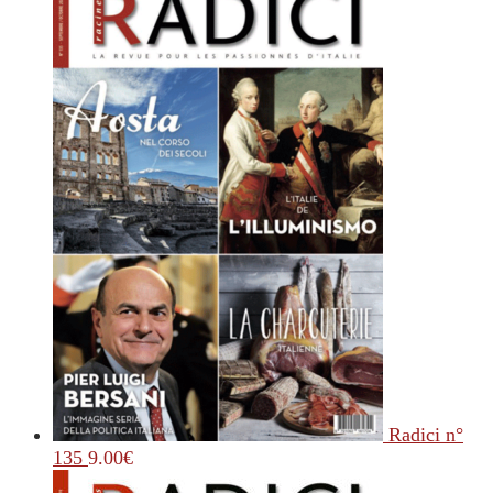
Radici n°
135
9.00
€