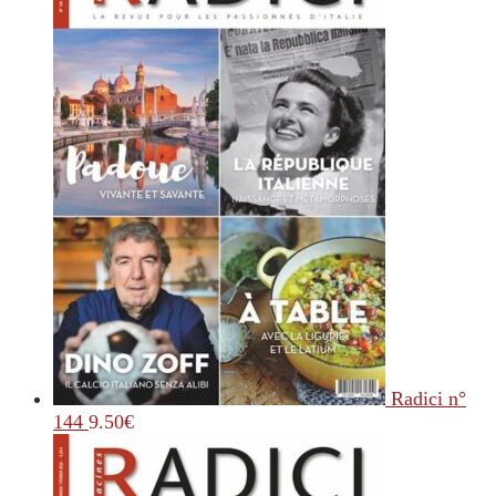
Radici n°
144
9.50
€