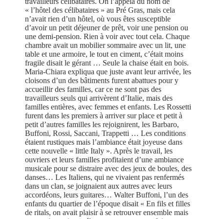
travailleurs célibataires. On l’appela du nom de
« l’hôtel des célibataires » au Pré Gras, mais cela
n’avait rien d’un hôtel, où vous êtes susceptible
d’avoir un petit déjeuner de prêt, voir une pension ou
une demi-pension. Rien à voir avec tout cela. Chaque
chambre avait un mobilier sommaire avec un lit, une
table et une armoire, le tout en ciment, c’était moins
fragile disait le gérant … Seule la chaise était en bois.
Maria-Chiara expliqua que juste avant leur arrivée, les
cloisons d’un des bâtiments furent abattues pour y
accueillir des familles, car ce ne sont pas des
travailleurs seuls qui arrivèrent d’Italie, mais des
familles entières, avec femmes et enfants. Les Rossetti
furent dans les premiers à arriver sur place et petit à
petit d’autres familles les rejoignirent, les Barbaro,
Buffoni, Rossi, Saccani, Trappetti … Les conditions
étaient rustiques mais l’ambiance était joyeuse dans
cette nouvelle « little Italy ». Après le travail, les
ouvriers et leurs familles profitaient d’une ambiance
musicale pour se distraire avec des jeux de boules, des
danses… Les Italiens, qui ne vivaient pas renfermés
dans un clan, se joignaient aux autres avec leurs
accordéons, leurs guitares… Walter Buffoni, l’un des
enfants du quartier de l’époque disait « En fils et filles
de ritals, on avait plaisir à se retrouver ensemble mais