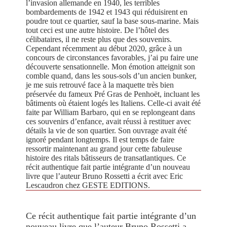
l’invasion allemande en 1940, les terribles
bombardements de 1942 et 1943 qui réduisirent en
poudre tout ce quartier, sauf la base sous-marine. Mais
tout ceci est une autre histoire. De l’hôtel des
célibataires, il ne reste plus que des souvenirs.
Cependant récemment au début 2020, grâce à un
concours de circonstances favorables, j’ai pu faire une
découverte sensationnelle. Mon émotion atteignit son
comble quand, dans les sous-sols d’un ancien bunker,
je me suis retrouvé face à la maquette très bien
préservée du fameux Pré Gras de Penhoët, incluant les
bâtiments où étaient logés les Italiens. Celle-ci avait été
faite par William Barbaro, qui en se replongeant dans
ces souvenirs d’enfance, avait réussi à restituer avec
détails la vie de son quartier. Son ouvrage avait été
ignoré pendant longtemps. Il est temps de faire
ressortir maintenant au grand jour cette fabuleuse
histoire des ritals bâtisseurs de transatlantiques. Ce
récit authentique fait partie intégrante d’un nouveau
livre que l’auteur Bruno Rossetti a écrit avec Eric
Lescaudron chez GESTE EDITIONS.
Ce récit authentique fait partie intégrante d’un
nouveau livre que l’auteur Bruno Rossetti a