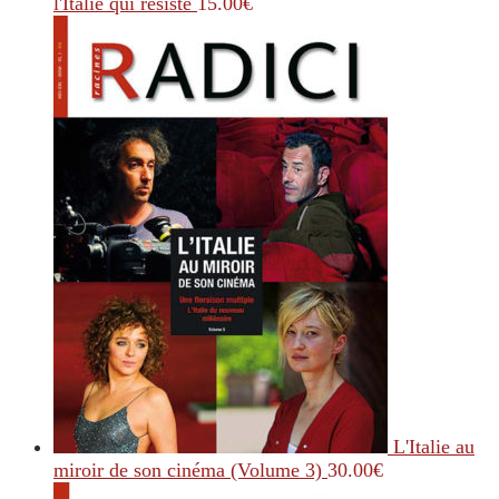
l'Italie qui résiste
15.00
€
L'Italie au
miroir de son cinéma (Volume 3)
30.00
€