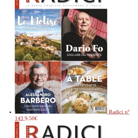
Radici n°
143
9.50
€