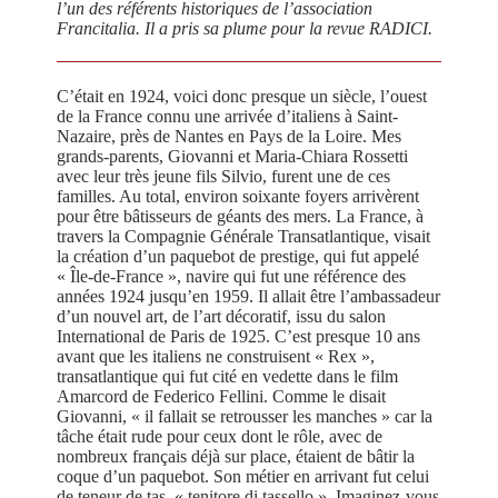
l’un des référents historiques de l’association
Francitalia. Il a pris sa plume pour la revue RADICI.
C’était en 1924, voici donc presque un siècle, l’ouest
de la France connu une arrivée d’italiens à Saint-
Nazaire, près de Nantes en Pays de la Loire. Mes
grands-parents, Giovanni et Maria-Chiara Rossetti
avec leur très jeune fils Silvio, furent une de ces
familles. Au total, environ soixante foyers arrivèrent
pour être bâtisseurs de géants des mers. La France, à
travers la Compagnie Générale Transatlantique, visait
la création d’un paquebot de prestige, qui fut appelé
« Île-de-France », navire qui fut une référence des
années 1924 jusqu’en 1959. Il allait être l’ambassadeur
d’un nouvel art, de l’art décoratif, issu du salon
International de Paris de 1925. C’est presque 10 ans
avant que les italiens ne construisent « Rex »,
transatlantique qui fut cité en vedette dans le film
Amarcord de Federico Fellini. Comme le disait
Giovanni, « il fallait se retrousser les manches » car la
tâche était rude pour ceux dont le rôle, avec de
nombreux français déjà sur place, étaient de bâtir la
coque d’un paquebot. Son métier en arrivant fut celui
de teneur de tas, « tenitore di tassello ». Imaginez-vous