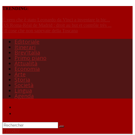
TRENDING:
È vero che è stato Leonardo da Vinci a inventare la bic...
AS Roma-Réal de Madrid : droit au but et contrôle très ...
10 cose che non sapevate della Toscana
Editoriale
Itinerari
Brev’Italia
Primo piano
Attualità
Economia
Arte
Storia
Società
Lingua
Agenda
0 produit