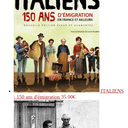
ITALIENS
: 150 ans d'émigration
35.00
€