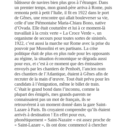
bâtisseur de navires bien plus gros à l’étranger. Dans
un premier temps, mon grand-père arriva à Rome, puis
remonta petit à petit l’Italie, il fit en 1922 dans le port
de Gênes, une rencontre qui allait bouleverser sa vie,
celle d’une Piémontaise Maria-Chiara Bono, native
d’Ovada. Elle était couturière et lui à ce moment-là
travaillait à la croix verte « La Croce Verde », un
organisme de secours pour toutes sortes de sinistrés.
1922, c’est aussi la marche sur Rome avec la prise du
pouvoir par Mussolini et ses partisans. La crise
politique était de plus en plus rude pour les opposants
au régime, la situation économique se dégrada aussi
pour eux, et c’est à ce moment que des émissaires
envoyés par les chantiers de Penhoët, l’ancien nom
des chantiers de l’Atlantique, étaient à Gênes afin de
recruter de la main d’œuvre. Tout était prévu pour les
candidats à l’émigration, même le billet de train.
C’était le grand bond dans l’inconnu, comme la
plupart des émigrés, mes grands-parents ne
connaissaient pas un mot de français, ils se
retrouvèrent à un moment donné dans la gare Saint-
Lazare à Paris. Ils croyaient comprendre qu’ils étaient
arrivés à destination ! En effet pour eux,
phonétiquement « Saint-Nazaire » est assez proche de
« Saint-Lazare », ils ont donc commencé à chercher