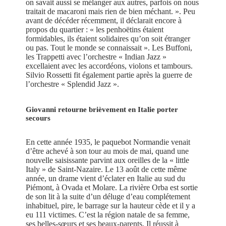
on savait aussi se mélanger aux autres, parfois on nous
traitait de macaroni mais rien de bien méchant. ». Peu
avant de décéder récemment, il déclarait encore à
propos du quartier : « les penhoëtins étaient
formidables, ils étaient solidaires qu’on soit étranger
ou pas. Tout le monde se connaissait ». Les Buffoni,
les Trappetti avec l’orchestre « Indian Jazz »
excellaient avec les accordéons, violons et tambours.
Silvio Rossetti fit également partie après la guerre de
l’orchestre « Splendid Jazz ».
Giovanni retourne brièvement en Italie porter
secours
En cette année 1935, le paquebot Normandie venait
d’être achevé à son tour au mois de mai, quand une
nouvelle saisissante parvint aux oreilles de la « little
Italy » de Saint-Nazaire. Le 13 août de cette même
année, un drame vient d’éclater en Italie au sud du
Piémont, à Ovada et Molare. La rivière Orba est sortie
de son lit à la suite d’un déluge d’eau complétement
inhabituel, pire, le barrage sur la hauteur cède et il y a
eu 111 victimes. C’est la région natale de sa femme,
ses belles-sœurs et ses beaux-parents. Il réussit à