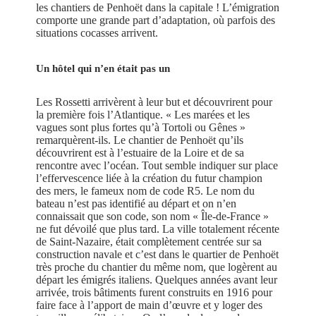
les chantiers de Penhoët dans la capitale ! L’émigration
comporte une grande part d’adaptation, où parfois des
situations cocasses arrivent.
Un hôtel qui n’en était pas un
Les Rossetti arrivèrent à leur but et découvrirent pour
la première fois l’Atlantique. « Les marées et les
vagues sont plus fortes qu’à Tortoli ou Gênes »
remarquèrent-ils. Le chantier de Penhoët qu’ils
découvrirent est à l’estuaire de la Loire et de sa
rencontre avec l’océan. Tout semble indiquer sur place
l’effervescence liée à la création du futur champion
des mers, le fameux nom de code R5. Le nom du
bateau n’est pas identifié au départ et on n’en
connaissait que son code, son nom « Île-de-France »
ne fut dévoilé que plus tard. La ville totalement récente
de Saint-Nazaire, était complètement centrée sur sa
construction navale et c’est dans le quartier de Penhoët
très proche du chantier du même nom, que logèrent au
départ les émigrés italiens. Quelques années avant leur
arrivée, trois bâtiments furent construits en 1916 pour
faire face à l’apport de main d’œuvre et y loger des