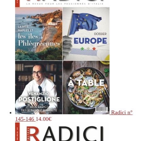
Radici n°
145-146
14.00
€