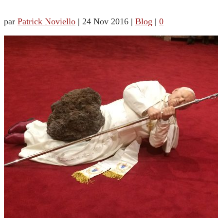
par
Patrick Noviello
|
24 Nov 2016
|
Blog
|
0