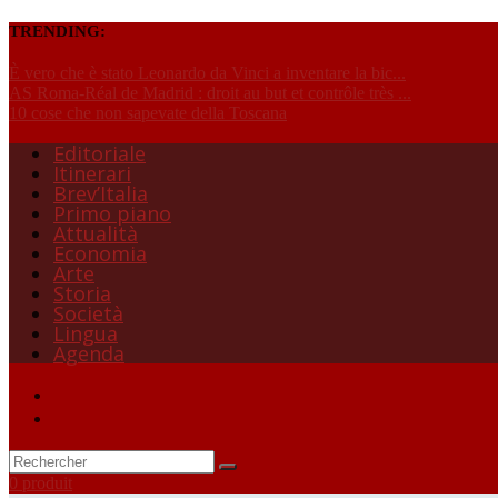
TRENDING:
È vero che è stato Leonardo da Vinci a inventare la bic...
AS Roma-Réal de Madrid : droit au but et contrôle très ...
10 cose che non sapevate della Toscana
Editoriale
Itinerari
Brev’Italia
Primo piano
Attualità
Economia
Arte
Storia
Società
Lingua
Agenda
0 produit