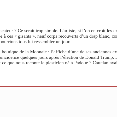
cateur ? Ce serait trop simple. L’artiste, si l’on en croit les ex
ace à ces « gisants », neuf corps recouverts d’un drap blanc
ourrions tous lui ressembler un jour.
a boutique de la Monnaie : l’affiche d’une de ses anciennes exp
 coïncidence quelques jours après l’élection de Donald Trump…C
out ce que nous raconte le plasticien né à Padoue ? Cattelan av