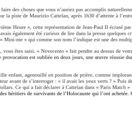
à faire des choses que vous n’auriez pas accomplis naturellem
 la piste de Maurizio Cattelan, après 1h30 d’attente à l’entr
ième Heure », cette représentation de Jean-Paul II écrasé par 
avais également été curieux de lire dans la presse quelques crit
, « Mini-me » qui comme son nom l’indique est une des multipl
e, vous êtes saisi. « Novecento » fait pendre au dessus de vot
 provocation est oubliée en deux jours, une œuvre réussie dure
taille enfant, agenouillé en position de prière, comme implor
uteur avant de s’interroger : « il avait les yeux verts ? » Puis
llars. Ce qui a fait déclarer à Cattelan dans « Paris Match » :
des héritiers de survivants de l’Holocauste qui l’ont achetée. 