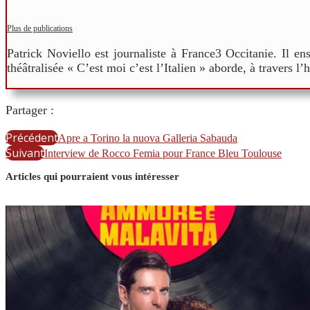
Plus de publications
Patrick Noviello est journaliste à France3 Occitanie. Il e
théâtralisée « C’est moi c’est l’Italien » aborde, à travers l’
Partager :
Précédent
Apre a Torino la nuova Galleria Sabauda
Suivant
Interview de Rocco Femia pour France Bleu Toulouse
Articles qui pourraient vous intéresser