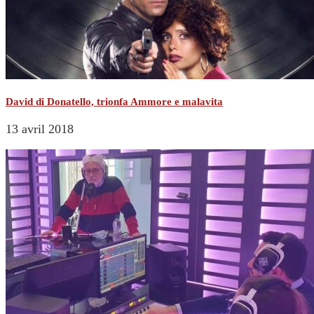
David di Donatello, trionfa Ammore e malavita
13 avril 2018