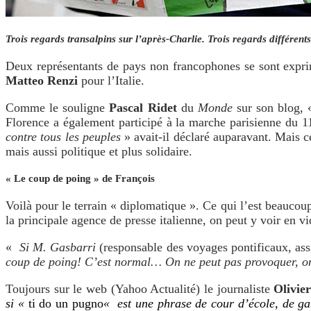
Trois regards transalpins sur l’après-Charlie. Trois regards différents. 
Deux représentants de pays non francophones se sont exprimé
Matteo Renzi
pour l’Italie.
Comme le souligne
Pascal Ridet
du
Monde
sur son blog,
Florence a également participé à la marche parisienne du 11
contre tous les peuples
» avait-il déclaré auparavant. Mais c
mais aussi politique et plus solidaire.
« Le coup de poing » de François
Voilà pour le terrain « diplomatique ». Ce qui l’est beaucou
la principale agence de presse italienne, on peut y voir en vi
«
Si M. Gasbarri
(responsable des voyages pontificaux, ass
coup de poing! C’est normal… On ne peut pas provoquer, on n
Toujours sur le web (Yahoo Actualité) le journaliste
Olivie
si
«
ti do un pugno
«
est une phrase de cour d’école, de ga