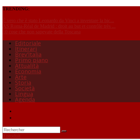
TRENDING:
È vero che è stato Leonardo da Vinci a inventare la bic...
AS Roma-Réal de Madrid : droit au but et contrôle très ...
10 cose che non sapevate della Toscana
Editoriale
Itinerari
Brev’Italia
Primo piano
Attualità
Economia
Arte
Storia
Società
Lingua
Agenda
0 produit