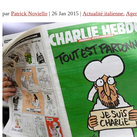
par
Patrick Noviello
|
26 Jan 2015
|
Actualité italienne
,
Age