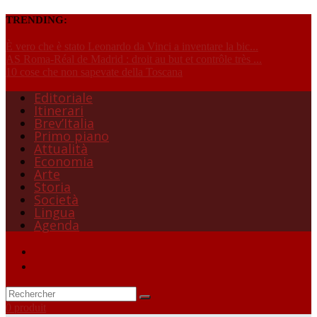
TRENDING:
È vero che è stato Leonardo da Vinci a inventare la bic...
AS Roma-Réal de Madrid : droit au but et contrôle très ...
10 cose che non sapevate della Toscana
Editoriale
Itinerari
Brev’Italia
Primo piano
Attualità
Economia
Arte
Storia
Società
Lingua
Agenda
0 produit