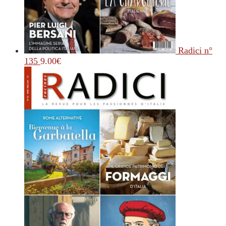
Radici n°
135
9.00
€