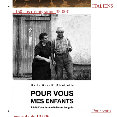
ITALIENS
: 150 ans d'émigration
35.00
€
Pour vous
mes enfants
18.00
€