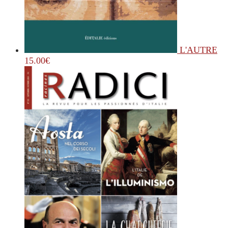
L'AUTRE
15.00
€