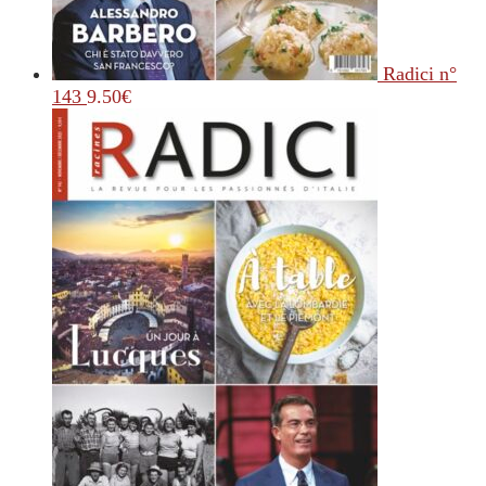
Radici n°
143
9.50
€