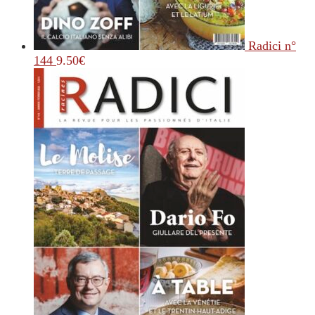
Radici n°
144
9.50
€