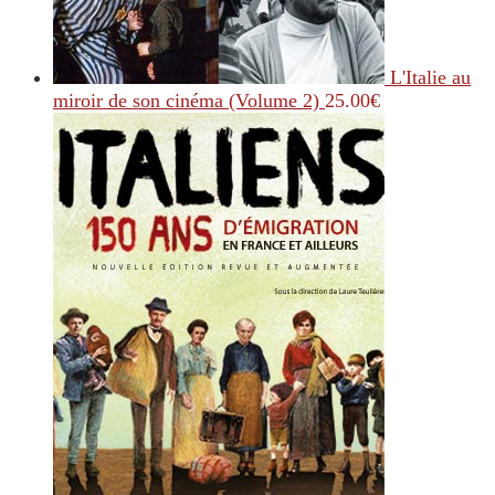
L'Italie au
miroir de son cinéma (Volume 2)
25.00
€