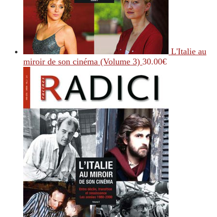
L'Italie au
miroir de son cinéma (Volume 3)
30.00
€