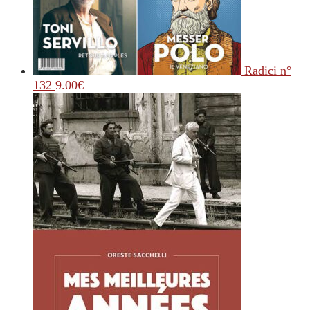
Radici n°
132
9.00
€