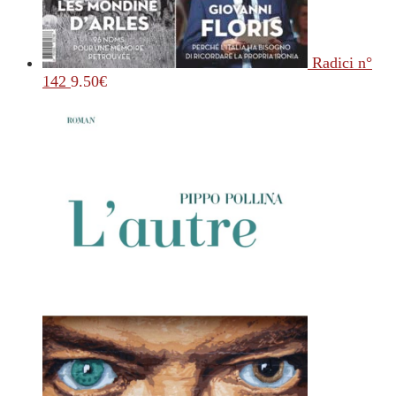
Radici n°
142
9.50
€