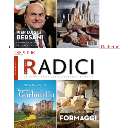
Radici n°
135
9.00
€