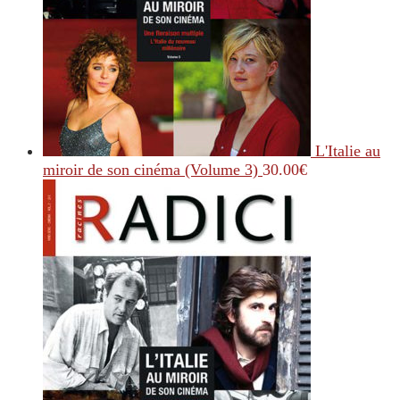
L'Italie au
miroir de son cinéma (Volume 3)
30.00
€