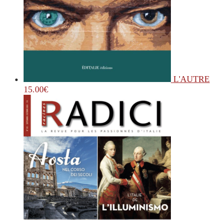
L'AUTRE
15.00
€