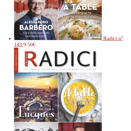
Radici n°
143
9.50
€