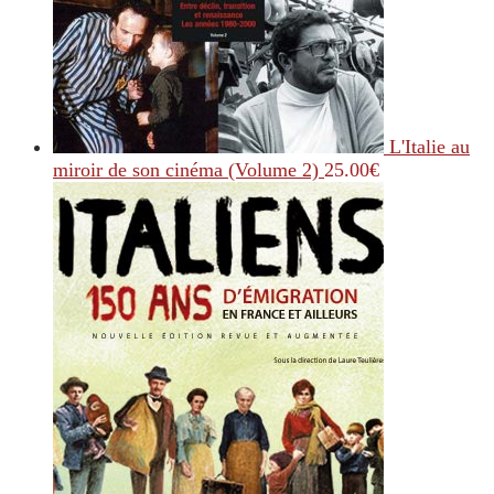
L'Italie au
miroir de son cinéma (Volume 2)
25.00
€