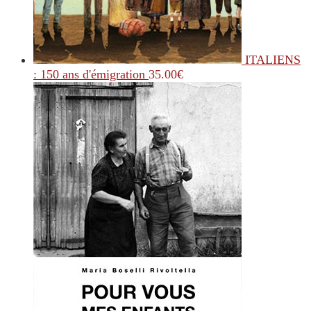
ITALIENS
: 150 ans d'émigration
35.00
€