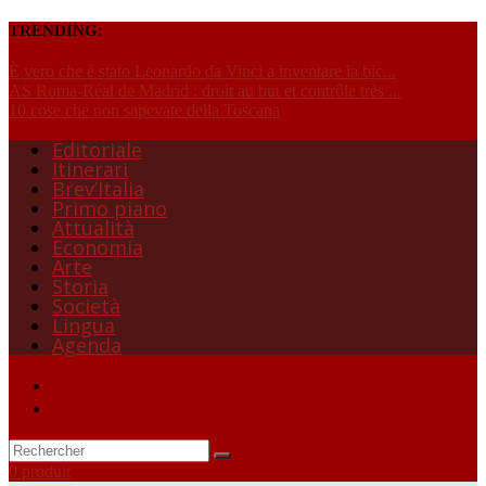
TRENDING:
È vero che è stato Leonardo da Vinci a inventare la bic...
AS Roma-Réal de Madrid : droit au but et contrôle très ...
10 cose che non sapevate della Toscana
Editoriale
Itinerari
Brev’Italia
Primo piano
Attualità
Economia
Arte
Storia
Società
Lingua
Agenda
0 produit