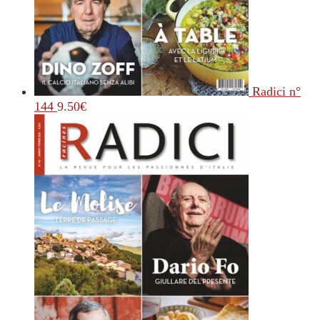
Radici n°
144
9.50
€