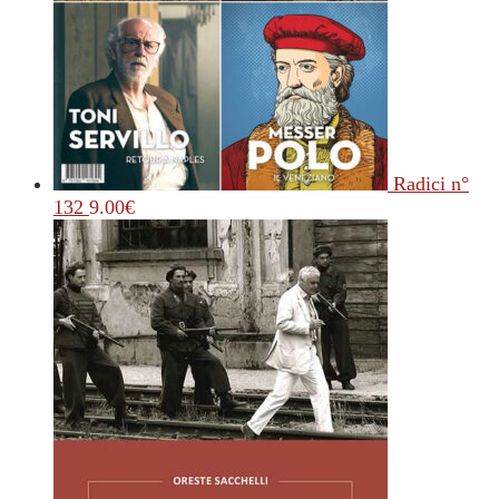
Radici n°
132
9.00
€