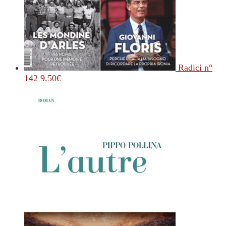
Radici n°
142
9.50
€