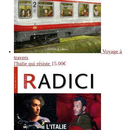
Voyage à
travers
l'Italie qui résiste
15.00
€