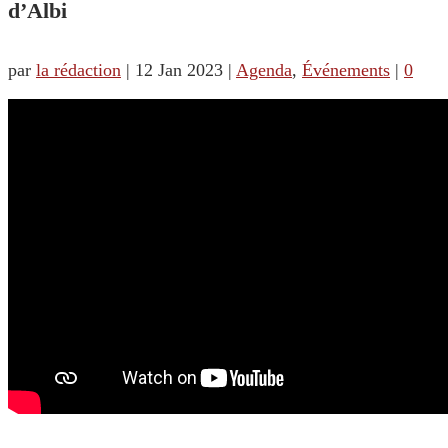
d’Albi
par
la rédaction
|
12 Jan 2023
|
Agenda
,
Événements
|
0