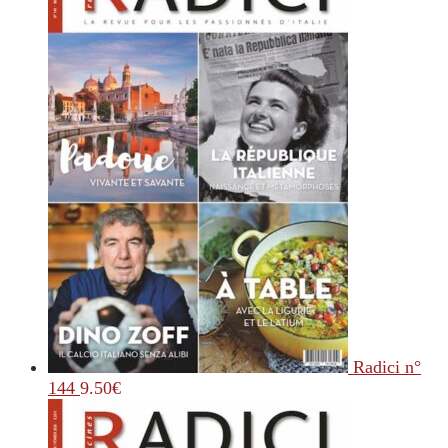
Radici n°
144
9.50
€