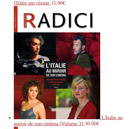
l'Italie qui résiste
15.00
€
L'Italie au
miroir de son cinéma (Volume 3)
30.00
€