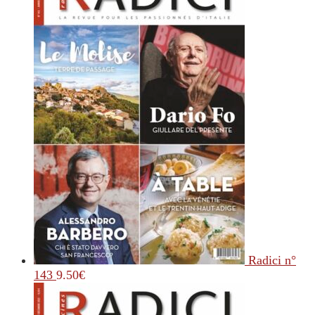
Radici n°
143
9.50
€