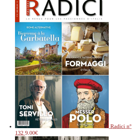
Radici n°
132
9.00
€