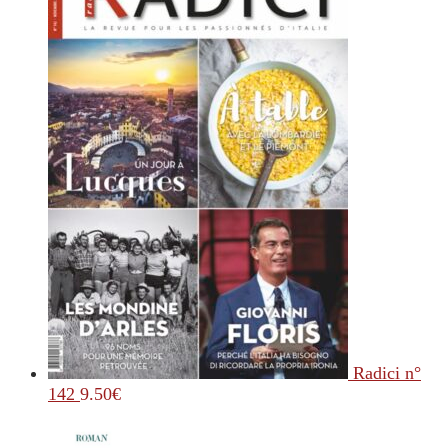
Radici n°
142
9.50
€