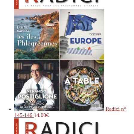
Radici n°
145-146
14.00
€