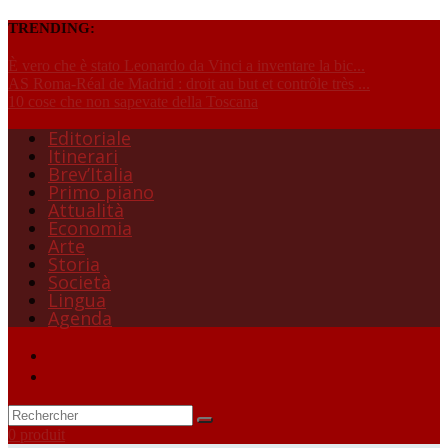
TRENDING:
È vero che è stato Leonardo da Vinci a inventare la bic...
AS Roma-Réal de Madrid : droit au but et contrôle très ...
10 cose che non sapevate della Toscana
Editoriale
Itinerari
Brev’Italia
Primo piano
Attualità
Economia
Arte
Storia
Società
Lingua
Agenda
0 produit