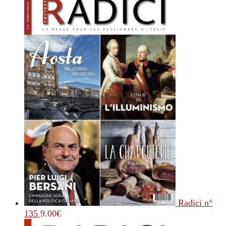
Radici n°
135
9.00
€