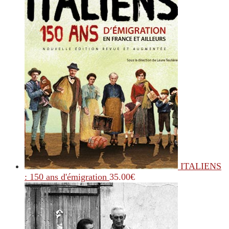
ITALIENS
: 150 ans d'émigration
35.00
€