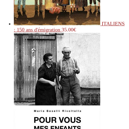
ITALIENS
: 150 ans d'émigration
35.00
€