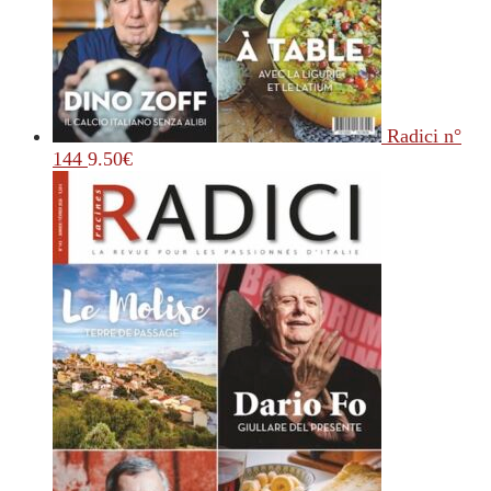
Radici n°
144
9.50
€