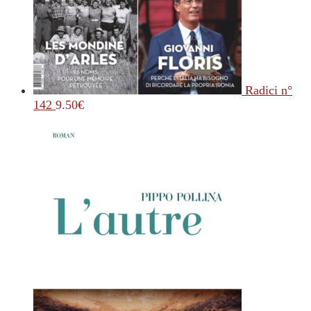
Radici n°
142
9.50
€