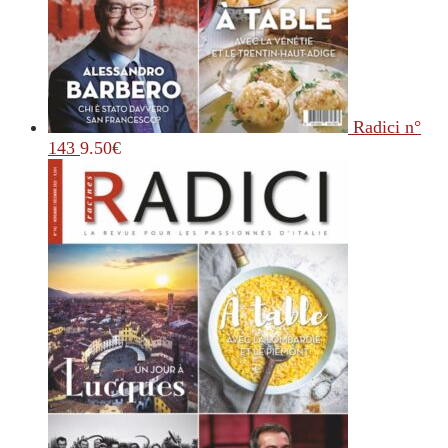
Radici n°
143
9.50
€