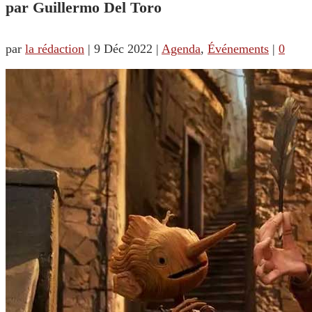
par Guillermo Del Toro
par
la rédaction
|
9 Déc 2022
|
Agenda
,
Événements
|
0