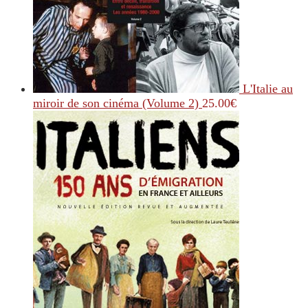
L'Italie au
miroir de son cinéma (Volume 2)
25.00
€