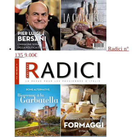
Radici n°
135
9.00
€