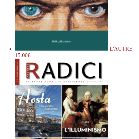
L'AUTRE
15.00
€