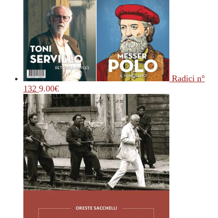
Radici n°
132
9.00
€