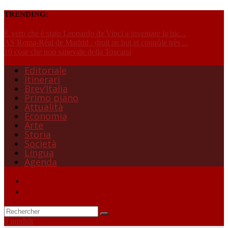
TRENDING:
È vero che è stato Leonardo da Vinci a inventare la bic...
AS Roma-Réal de Madrid : droit au but et contrôle très ...
10 cose che non sapevate della Toscana
Editoriale
Itinerari
Brev’Italia
Primo piano
Attualità
Economia
Arte
Storia
Società
Lingua
Agenda
0 produit