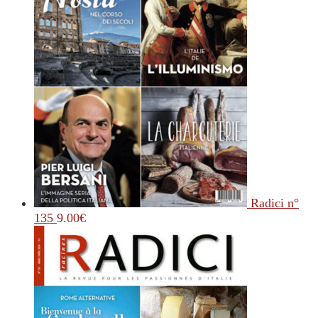
Radici n°
135
9.00
€