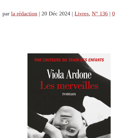
par
la rédaction
|
20 Déc 2024
|
Livres
,
N° 136
|
0