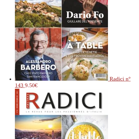
Radici n°
143
9.50
€