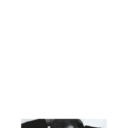
Arthaud
|
320 p.
|
22 €
Corriere della Sera