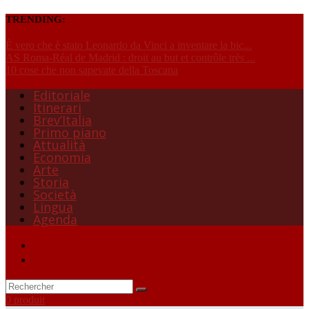
TRENDING:
È vero che è stato Leonardo da Vinci a inventare la bic...
AS Roma-Réal de Madrid : droit au but et contrôle très ...
10 cose che non sapevate della Toscana
Editoriale
Itinerari
Brev’Italia
Primo piano
Attualità
Economia
Arte
Storia
Società
Lingua
Agenda
0 produit