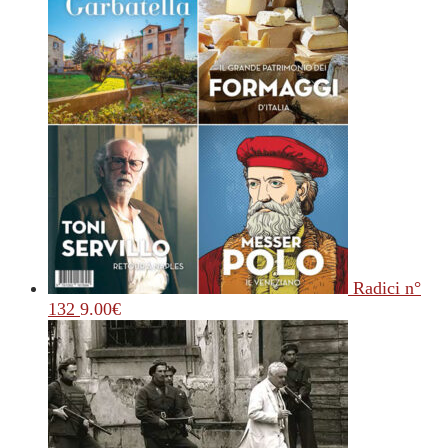
Radici n°
132
9.00
€