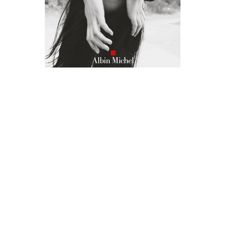
LES MERVEILLES
Albin Michel
|
400 p.
|
22,90 €
Train des enfants
Choix
e