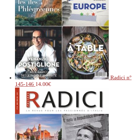
Radici n°
145-146
14.00
€