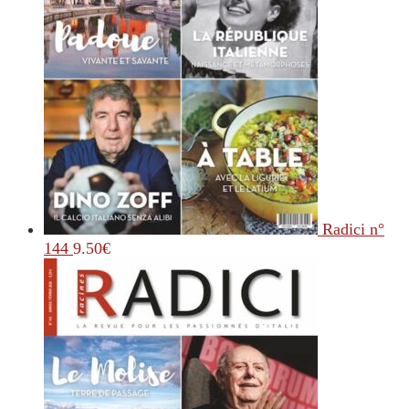
Radici n°
144
9.50
€