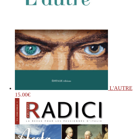
L'AUTRE
15.00
€