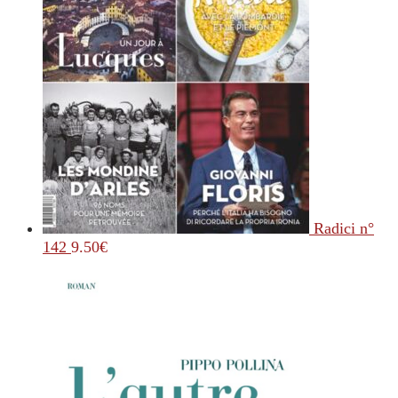
Radici n°
142
9.50
€