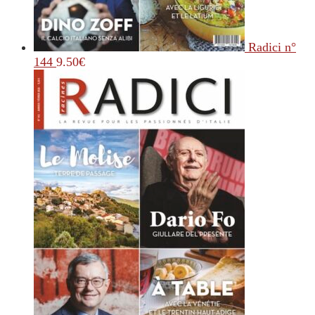
Radici n°
144
9.50
€