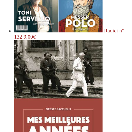
Radici n°
132
9.00
€