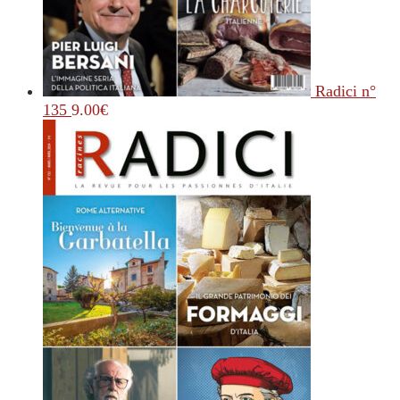
Radici n°
135
9.00
€