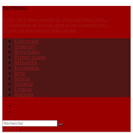
TRENDING:
È vero che è stato Leonardo da Vinci a inventare la bic...
AS Roma-Réal de Madrid : droit au but et contrôle très ...
10 cose che non sapevate della Toscana
Editoriale
Itinerari
Brev’Italia
Primo piano
Attualità
Economia
Arte
Storia
Società
Lingua
Agenda
0 produit