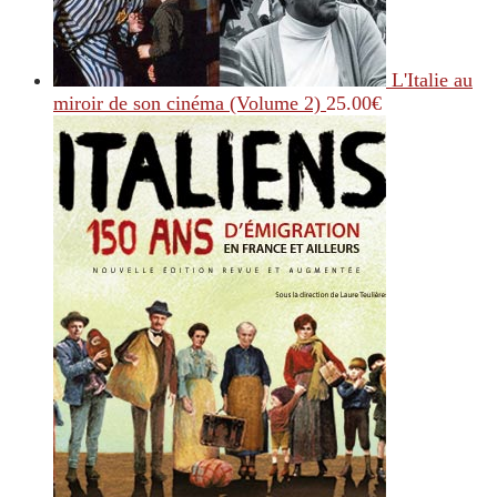
L'Italie au
miroir de son cinéma (Volume 2)
25.00
€