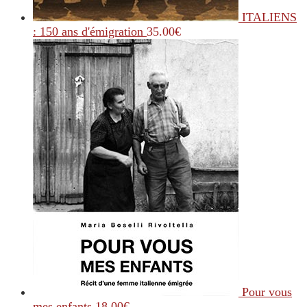
ITALIENS
: 150 ans d'émigration
35.00
€
Pour vous
mes enfants
18.00
€