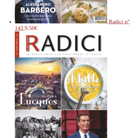
Radici n°
143
9.50
€