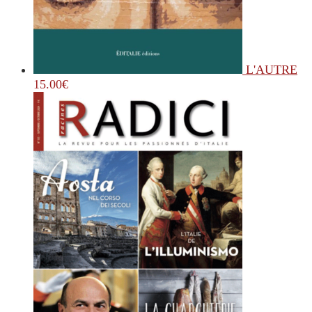
L'AUTRE
15.00
€