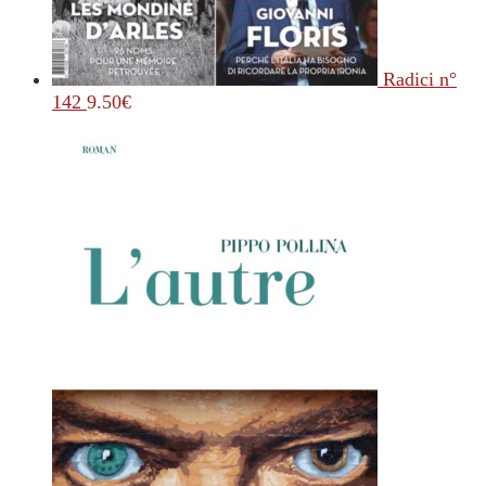
Radici n°
142
9.50
€