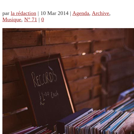
par
la rédaction
|
10 Mar 2014
|
Agenda
,
Archive
,
Musique
,
N° 71
|
0