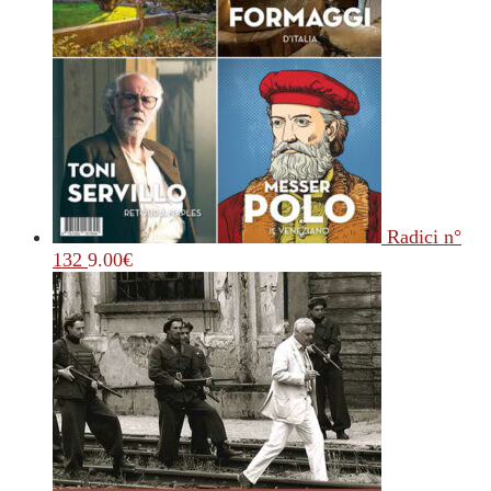
Radici n°
132
9.00
€