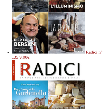
Radici n°
135
9.00
€