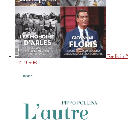
Radici n°
142
9.50
€