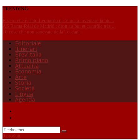
TRENDING:
È vero che è stato Leonardo da Vinci a inventare la bic...
AS Roma-Réal de Madrid : droit au but et contrôle très ...
10 cose che non sapevate della Toscana
Editoriale
Itinerari
Brev’Italia
Primo piano
Attualità
Economia
Arte
Storia
Società
Lingua
Agenda
0 produit