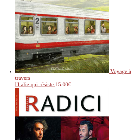
Voyage à
travers
l'Italie qui résiste
15.00
€