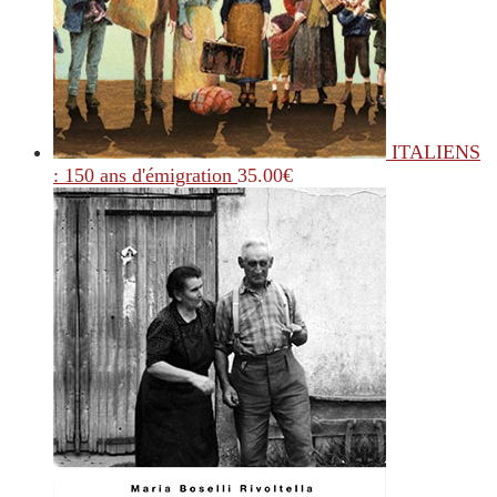
ITALIENS
: 150 ans d'émigration
35.00
€