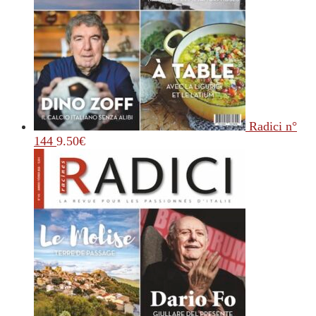
Radici n°
144
9.50
€