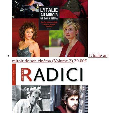
L'Italie au
miroir de son cinéma (Volume 3)
30.00
€