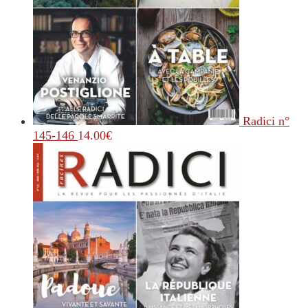
Radici n°
145-146
14.00
€