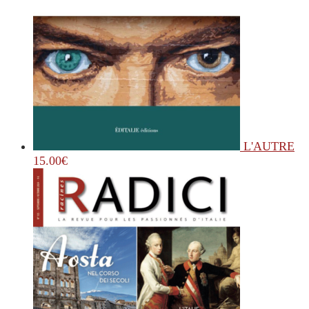
L'AUTRE
15.00
€