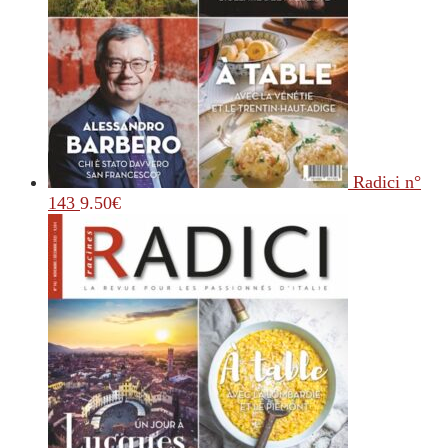
Radici n°
143
9.50
€