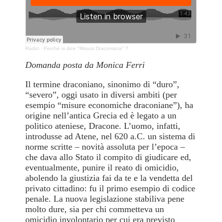
Radici
·
Perché si dice "Misura Draconiana" ?
Domanda posta da Monica Ferri
Il termine draconiano, sinonimo di “duro”,
“severo”, oggi usato in diversi ambiti (per
esempio “misure economiche draconiane”), ha
origine nell’antica Grecia ed è legato a un
politico ateniese, Dracone. L’uomo, infatti,
introdusse ad Atene, nel 620 a.C. un sistema di
norme scritte – novità assoluta per l’epoca –
che dava allo Stato il compito di giudicare ed,
eventualmente, punire il reato di omicidio,
abolendo la giustizia fai da te e la vendetta del
privato cittadino: fu il primo esempio di codice
penale. La nuova legislazione stabiliva pene
molto dure, sia per chi commetteva un
omicidio involontario per cui era previsto