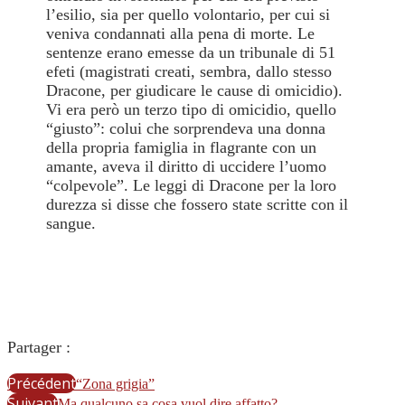
l’esilio, sia per quello volontario, per cui si
veniva condannati alla pena di morte. Le
sentenze erano emesse da un tribunale di 51
efeti (magistrati creati, sembra, dallo stesso
Dracone, per giudicare le cause di omicidio).
Vi era però un terzo tipo di omicidio, quello
“giusto”: colui che sorprendeva una donna
della propria famiglia in flagrante con un
amante, aveva il diritto di uccidere l’uomo
“colpevole”. Le leggi di Dracone per la loro
durezza si disse che fossero state scritte con il
sangue.
Partager :
Précédent
“Zona grigia”
Suivant
Ma qualcuno sa cosa vuol dire affatto?