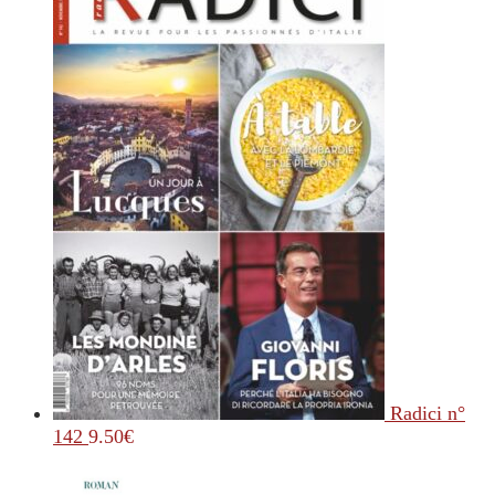
Radici n°
142
9.50
€