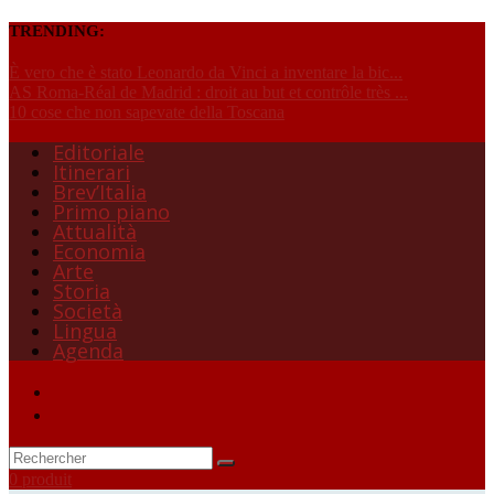
TRENDING:
È vero che è stato Leonardo da Vinci a inventare la bic...
AS Roma-Réal de Madrid : droit au but et contrôle très ...
10 cose che non sapevate della Toscana
Editoriale
Itinerari
Brev’Italia
Primo piano
Attualità
Economia
Arte
Storia
Società
Lingua
Agenda
0 produit