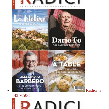
Radici n°
143
9.50
€