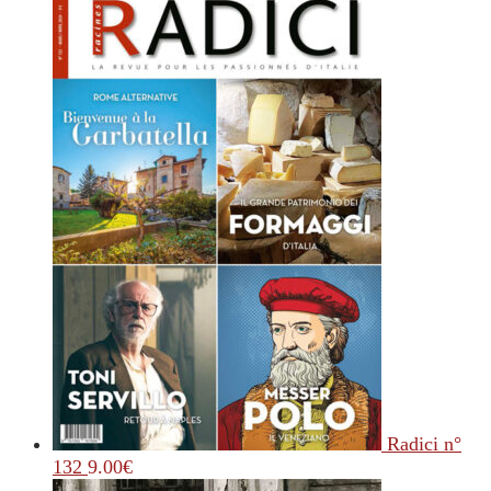
Radici n°
132
9.00
€