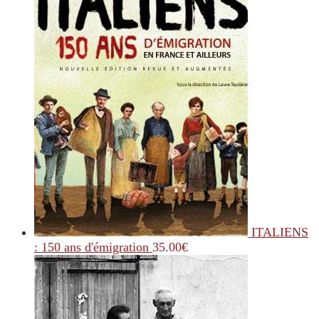
ITALIENS
: 150 ans d'émigration
35.00
€