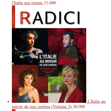
l'Italie qui résiste
15.00
€
L'Italie au
miroir de son cinéma (Volume 3)
30.00
€