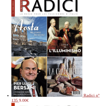
Radici n°
135
9.00
€