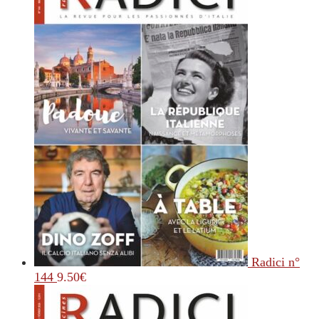
Radici n°
144
9.50
€