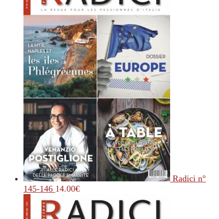
Radici n°
145-146
14.00
€