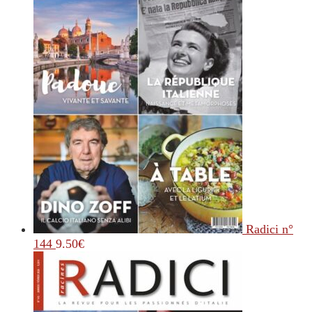
Radici n°
144
9.50
€