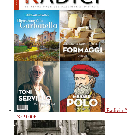
Radici n°
132
9.00
€