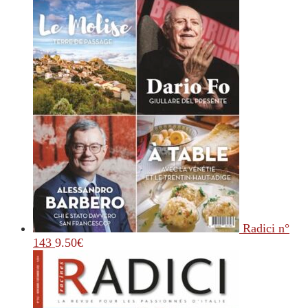
Radici n°
143
9.50
€