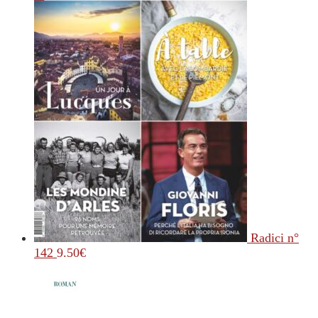
Radici n°
142
9.50
€