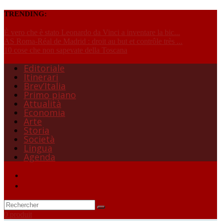
TRENDING:
È vero che è stato Leonardo da Vinci a inventare la bic...
AS Roma-Réal de Madrid : droit au but et contrôle très ...
10 cose che non sapevate della Toscana
Editoriale
Itinerari
Brev’Italia
Primo piano
Attualità
Economia
Arte
Storia
Società
Lingua
Agenda
0 produit