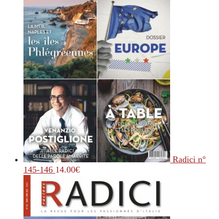
Radici n°
145-146
14.00
€