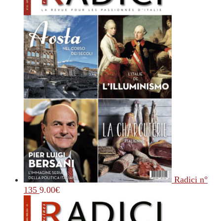
Radici n°
135
9.00
€