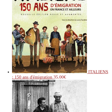
ITALIENS
: 150 ans d'émigration
35.00
€