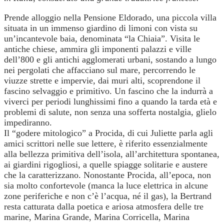
Prende alloggio nella Pensione Eldorado, una piccola villa
situata in un immenso giardino di limoni con vista su
un’incantevole baia, denominata “la Chiaia”. Visita le
antiche chiese, ammira gli imponenti palazzi e ville
dell’800 e gli antichi agglomerati urbani, sostando a lungo
nei pergolati che affacciano sul mare, percorrendo le
viuzze strette e impervie, dai muri alti, scoprendone il
fascino selvaggio e primitivo. Un fascino che la indurrà a
viverci per periodi lunghissimi fino a quando la tarda età e
problemi di salute, non senza una sofferta nostalgia, glielo
impediranno.
Il “godere mitologico” a Procida, di cui Juliette parla agli
amici scrittori nelle sue lettere, è riferito essenzialmente
alla bellezza primitiva dell’isola, all’architettura spontanea,
ai giardini rigogliosi, a quelle spiagge solitarie e austere
che la caratterizzano. Nonostante Procida, all’epoca, non
sia molto confortevole (manca la luce elettrica in alcune
zone periferiche e non c’è l’acqua, né il gas), la Bertrand
resta catturata dalla poetica e ariosa atmosfera delle tre
marine, Marina Grande, Marina Corricella, Marina