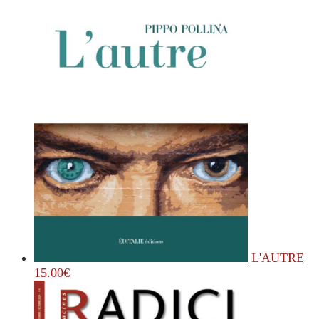
L'AUTRE
15.00
€