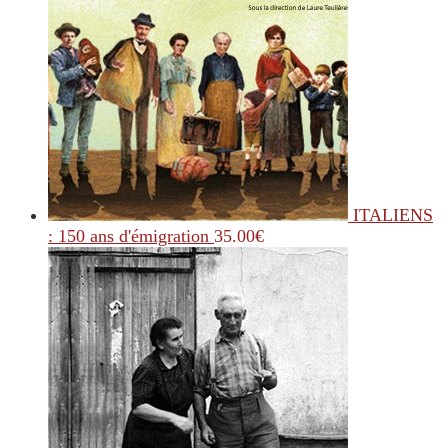
ITALIENS
: 150 ans d'émigration
35.00
€