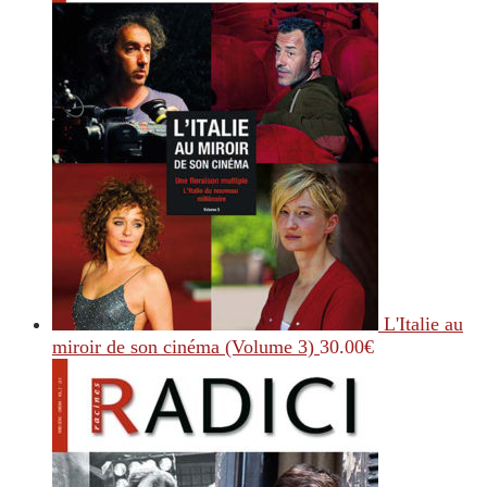
L'Italie au
miroir de son cinéma (Volume 3)
30.00
€