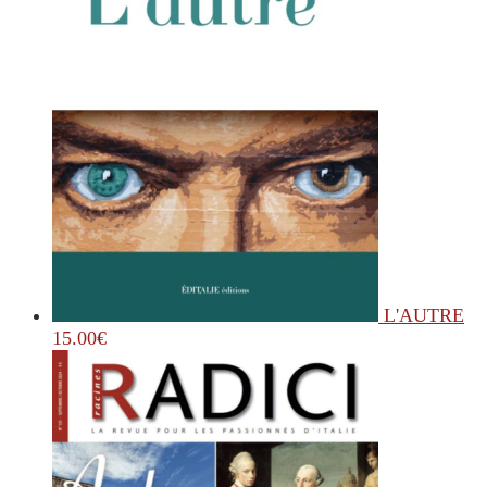
L'AUTRE
15.00
€