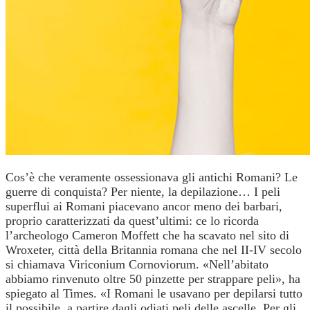
Cos’è che veramente ossessionava gli antichi Romani? Le
guerre di conquista? Per niente, la depilazione… I peli
superflui ai Romani piacevano ancor meno dei barbari,
proprio caratterizzati da quest’ultimi: ce lo ricorda
l’archeologo Cameron Moffett che ha scavato nel sito di
Wroxeter, città della Britannia romana che nel II-IV secolo
si chiamava Viriconium Cornoviorum. «Nell’abitato
abbiamo rinvenuto oltre 50 pinzette per strappare peli», ha
spiegato al Times. «I Romani le usavano per depilarsi tutto
il possibile, a partire dagli odiati peli delle ascelle. Per gli