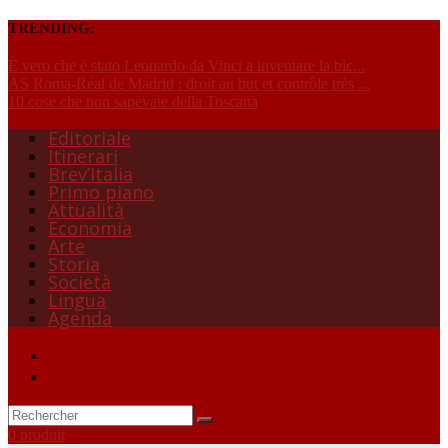
TRENDING:
È vero che è stato Leonardo da Vinci a inventare la bic...
AS Roma-Réal de Madrid : droit au but et contrôle très ...
10 cose che non sapevate della Toscana
Editoriale
Itinerari
Brev’Italia
Primo piano
Attualità
Economia
Arte
Storia
Società
Lingua
Agenda
0 produit