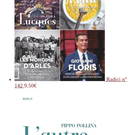
Radici n°
142
9.50
€