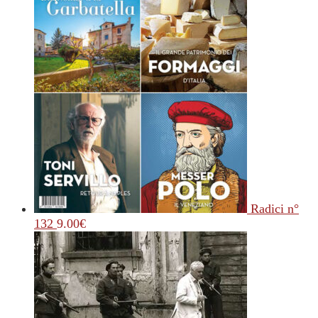
Radici n°
132
9.00
€