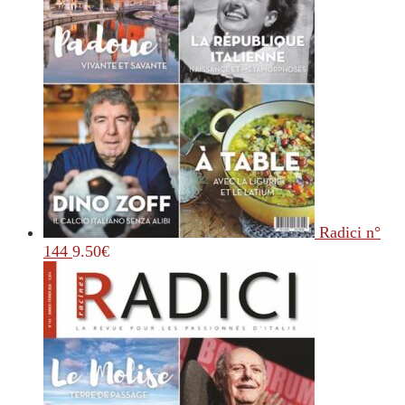
Radici n°
144
9.50
€