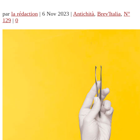
par
la rédaction
|
6 Nov 2023
|
Antichità
,
Brev'Italia
,
N°
129
|
0