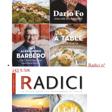
Radici n°
143
9.50
€