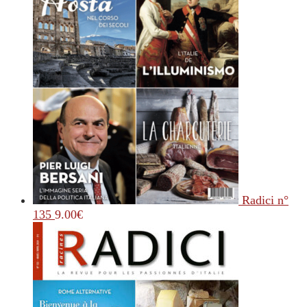
Radici n°
135
9.00
€