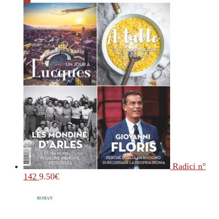
Radici n°
142
9.50
€