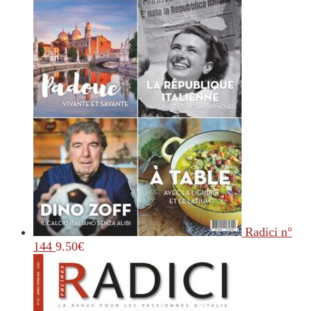
Radici n°
144
9.50
€