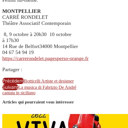
Fellini lui-même.
MONTPELLIER
CARRÉ RONDELET
Théâtre Associatif Contemporain
8, 9 octobre à 20h30 10 octobre
à 17h30
14 Rue de Belfort34000 Montpellier
04 67 54 94 19
https://carrerondelet.pagesperso-orange.fr
Partager :
Précédent
Botticelli Artiste et designer
Suivant
La musica di Fabrizio De André
cantata in siciliano
Articles qui pourraient vous intéresser