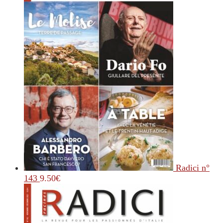
Radici n°
143
9.50
€