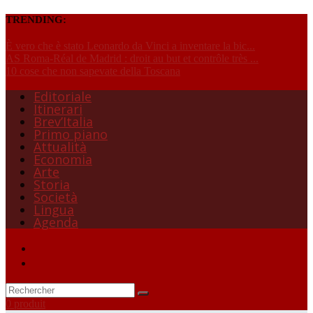
TRENDING:
È vero che è stato Leonardo da Vinci a inventare la bic...
AS Roma-Réal de Madrid : droit au but et contrôle très ...
10 cose che non sapevate della Toscana
Editoriale
Itinerari
Brev’Italia
Primo piano
Attualità
Economia
Arte
Storia
Società
Lingua
Agenda
0 produit