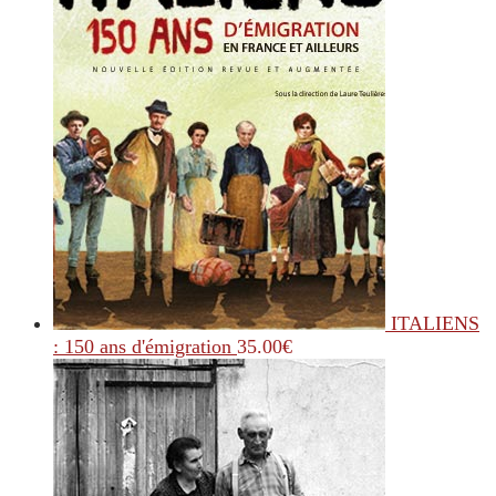
ITALIENS
: 150 ans d'émigration
35.00
€