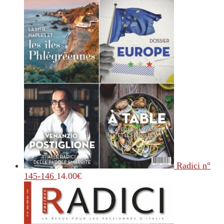
Radici n°
145-146
14.00
€