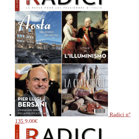
Radici n°
135
9.00
€