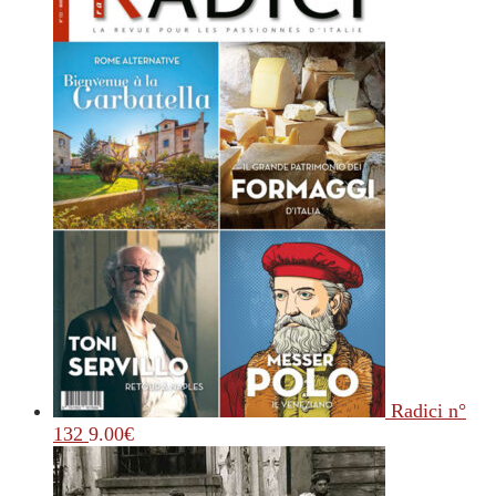
Radici n°
132
9.00
€