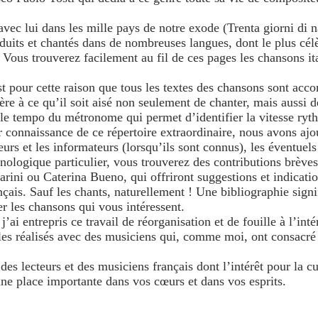
vec lui dans les mille pays de notre exode (Trenta giorni di
its et chantés dans de nombreuses langues, dont le plus célèb
s trouverez facilement au fil de ces pages les chansons ital
c’est pour cette raison que tous les textes des chansons sont a
 à ce qu’il soit aisé non seulement de chanter, mais aussi de 
e tempo du métronome qui permet d’identifier la vitesse rythmi
 connaissance de ce répertoire extraordinaire, nous avons ajou
eurs et les informateurs (lorsqu’ils sont connus), les éventuels
thnologique particulier, vous trouverez des contributions brè
ni ou Caterina Bueno, qui offriront suggestions et indicatio
çais. Sauf les chants, naturellement ! Une bibliographie signi
er les chansons qui vous intéressent.
ai entrepris ce travail de réorganisation et de fouille à l’inté
les réalisés avec des musiciens qui, comme moi, ont consacré 
 des lecteurs et des musiciens français dont l’intérêt pour la c
 une place importante dans vos cœurs et dans vos esprits.