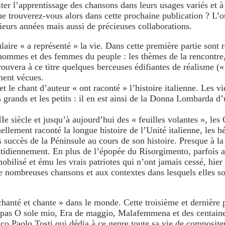
er l’apprentissage des chansons dans leurs usages variés et à tr
ue trouverez-vous alors dans cette prochaine publication ? L’
sieurs années mais aussi de précieuses collaborations.
ire « a représenté » la vie. Dans cette première partie sont r
s hommes et des femmes du peuple : les thèmes de la rencontre, 
 On trouvera à ce titre quelques berceuses édifiantes de réalism
ement vécues.
 le chant d’auteur « ont raconté » l’histoire italienne. Les vi
s grands et les petits : il en est ainsi de la Donna Lombarda 
IIe siècle et jusqu’à aujourd’hui des « feuilles volantes », les
uellement raconté la longue histoire de l’Unité italienne, les 
es succès de la Péninsule au cours de son histoire. Presque à 
tidiennement. En plus de l’épopée du Risorgimento, parfois as
obilisé et ému les vrais patriotes qui n’ont jamais cessé, hier
de nombreuses chansons et aux contextes dans lesquels elles so
chanté et chante » dans le monde. Cette troisième et dernière p
t pas O sole mio, Era de maggio, Malafemmena et des centaines
o Paolo Tosti qui dédia à ce genre toute sa vie de compositeu