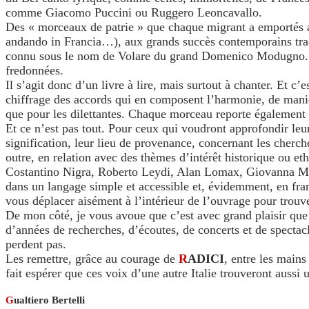
comme Giacomo Puccini ou Ruggero Leoncavallo.
Des « morceaux de patrie » que chaque migrant a emportés a
andando in Francia…), aux grands succès contemporains tradu
connu sous le nom de Volare du grand Domenico Modugno. Vou
fredonnées.
Il s’agit donc d’un livre à lire, mais surtout à chanter. Et 
chiffrage des accords qui en composent l’harmonie, de manière
que pour les dilettantes. Chaque morceau reporte également l
Et ce n’est pas tout. Pour ceux qui voudront approfondir leur
signification, leur lieu de provenance, concernant les cherch
outre, en relation avec des thèmes d’intérêt historique ou e
Costantino Nigra, Roberto Leydi, Alan Lomax, Giovanna Mari
dans un langage simple et accessible et, évidemment, en fran
vous déplacer aisément à l’intérieur de l’ouvrage pour trouv
De mon côté, je vous avoue que c’est avec grand plaisir que j’
d’années de recherches, d’écoutes, de concerts et de spectac
perdent pas.
Les remettre, grâce au courage de
R
ADICI
, entre les mains
fait espérer que ces voix d’une autre Italie trouveront aussi
G
ualtiero Bertelli