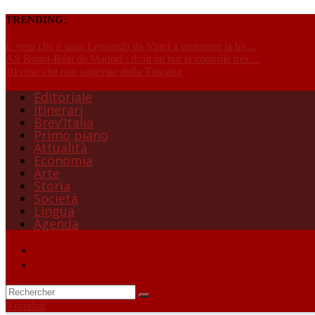
TRENDING:
È vero che è stato Leonardo da Vinci a inventare la bic...
AS Roma-Réal de Madrid : droit au but et contrôle très ...
10 cose che non sapevate della Toscana
Editoriale
Itinerari
Brev’Italia
Primo piano
Attualità
Economia
Arte
Storia
Società
Lingua
Agenda
0 produit