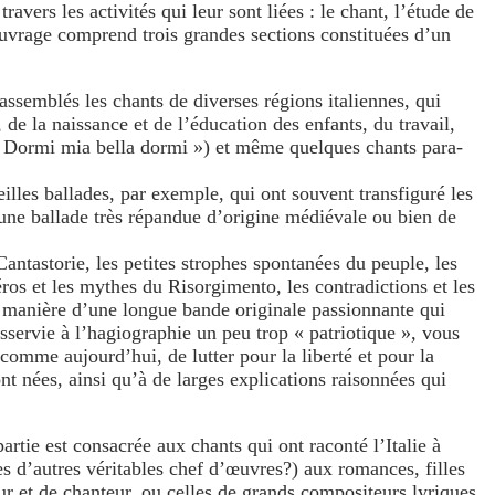
avers les activités qui leur sont liées : le chant, l’étude de
ouvrage comprend trois grandes sections constituées d’un
assemblés les chants de diverses régions italiennes, qui
de la naissance et de l’éducation des enfants, du travail,
e (« Dormi mia bella dormi ») et même quelques chants para-
eilles ballades, par exemple, qui ont souvent transfiguré les
d’une ballade très répandue d’origine médiévale ou bien de
 Cantastorie, les petites strophes spontanées du peuple, les
héros et les mythes du Risorgimento, les contradictions et les
la manière d’une longue bande originale passionnante qui
servie à l’hagiographie un peu trop « patriotique », vous
 comme aujourd’hui, de lutter pour la liberté et pour la
nt nées, ainsi qu’à de larges explications raisonnées qui
artie est consacrée aux chants qui ont raconté l’Italie à
 d’autres véritables chef d’œuvres?) aux romances, filles
r et de chanteur, ou celles de grands compositeurs lyriques