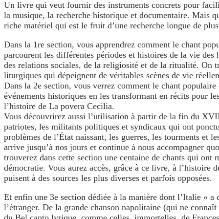
Un livre qui veut fournir des instruments concrets pour facilit
la musique, la recherche historique et documentaire. Mais q
riche matériel qui est le fruit d’une recherche longue de plu
Dans la 1re section, vous apprendrez comment le chant popula
parcourent les différentes périodes et histoires de la vie de
des relations sociales, de la religiosité et de la ritualité.
liturgiques qui dépeignent de véritables scènes de vie réell
Dans la 2e section, vous verrez comment le chant populaire et
événements historiques en les transformant en récits pour le
l’histoire de La povera Cecilia.
Vous découvrirez aussi l’utilisation à partir de la fin du XVI
patriotes, les militants politiques et syndicaux qui ont ponct
problèmes de l’État naissant, les guerres, les tourments et l
arrive jusqu’à nos jours et continue à nous accompagner quo
trouverez dans cette section une centaine de chants qui ont m
démocratie. Vous aurez accès, grâce à ce livre, à l’histoire 
puisent à des sources les plus diverses et parfois opposées.
Et enfin une 3e section dédiée à la manière dont l’Italie « a 
l’étranger. De la grande chanson napolitaine (qui ne connaî
du Bel canto lyrique, comme celles, immortelles, de Francesc