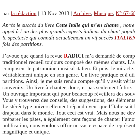
par
la rédaction
|
13 Nov 2013
|
Archive
,
Musique
,
N° 67-6
Après le succès du livre
Cette Italie qui m’en chante
, notre
appel à l’un des plus grands experts italiens du chant popul
le spectacle qui connaît actuellement un vif succès
ITALIENS
fois des partitions.
J’avoue que quand la revue
R
ADICI
m’a demandé de composer
traditionnel recueil toujours composé des mêmes chants. L’au
composent le patrimoine musical italien. Et puis, le miracle
véritablement unique en son genre. Un livre pratique et à ut
partitions. Ainsi, je me suis rendu compte qu’il y avait véri
souvenirs. Un livre à chanter, donc, et pas seulement à lire.
Un ouvrage important qui pour beaucoup réveillera des souve
Vous y trouverez des conseils, des suggestions, des éléments 
Le stéréotype universellement répandu veut que l’Italie soit 
drapeau dans le monde. Tout ceci est vrai. Mais nous ne devo
préparer les pâtes, a également cent façons de chanter l’amour,
publication, nous voulons offrir un vaste espace de représent
magnifique et unique.