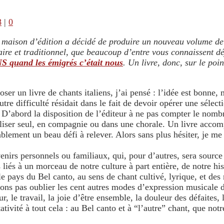
8
|
0
 maison d’édition a décidé de produire un nouveau volume de 
aire et traditionnel, que beaucoup d’entre vous connaissent d
 quand les émigrés c’était nous
. Un livre, donc, sur le poi
 un livre de chants italiens, j’ai pensé : l’idée est bonne, 
tre difficulté résidait dans le fait de devoir opérer une sél
. D’abord la disposition de l’éditeur à ne pas compter le nomb
iliser seul, en compagnie ou dans une chorale. Un livre accom
tablement un beau défi à relever. Alors sans plus hésiter, je m
nirs personnels ou familiaux, qui, pour d’autres, sera sourc
liés à un morceau de notre culture à part entière, de notre hi
le pays du Bel canto, au sens de chant cultivé, lyrique, et des 
ns pas oublier les cent autres modes d’expression musicale de
 le travail, la joie d’être ensemble, la douleur des défaites, l
ativité à tout cela : au Bel canto et à “l’autre” chant, que no