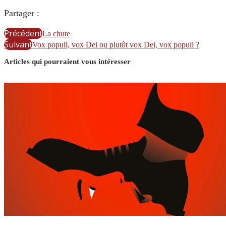
Partager :
Précédent
La chute
Suivant
Vox populi, vox Dei ou plutôt vox Dei, vox populi ?
Articles qui pourraient vous intéresser