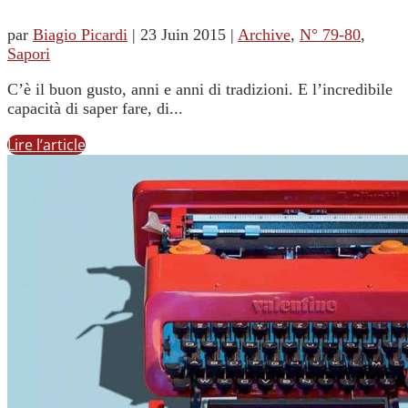
par
Biagio Picardi
|
23 Juin 2015
|
Archive
,
N° 79-80
,
Sapori
C’è il buon gusto, anni e anni di tradizioni. E l’incredibile
capacità di saper fare, di...
Lire l’article