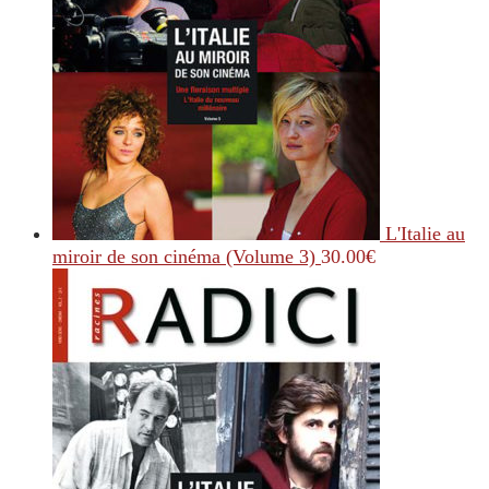
L'Italie au
miroir de son cinéma (Volume 3)
30.00
€