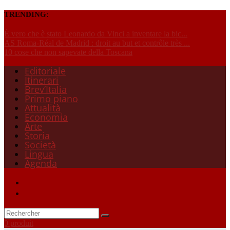
TRENDING:
È vero che è stato Leonardo da Vinci a inventare la bic...
AS Roma-Réal de Madrid : droit au but et contrôle très ...
10 cose che non sapevate della Toscana
Editoriale
Itinerari
Brev’Italia
Primo piano
Attualità
Economia
Arte
Storia
Società
Lingua
Agenda
0 produit