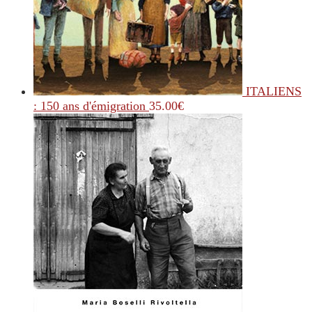
ITALIENS
: 150 ans d'émigration
35.00
€