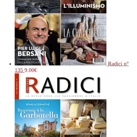
Radici n°
135
9.00
€