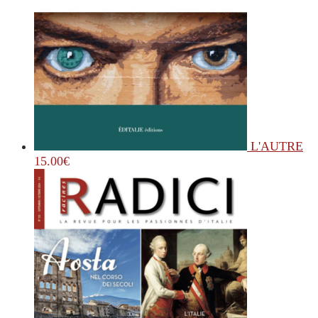
L'AUTRE
15.00
€