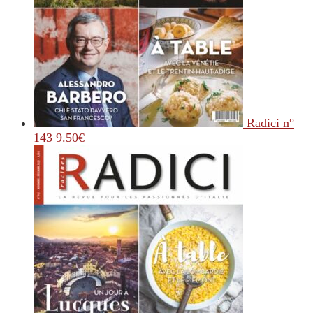
Radici n°
143
9.50
€