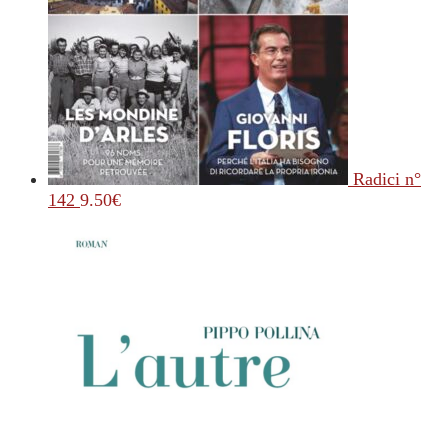
Radici n°
142
9.50
€