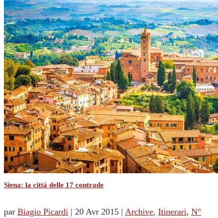
Siena: la città delle 17 contrade
par
Biagio Picardi
|
20 Avr 2015
|
Archive
,
Itinerari
,
N°