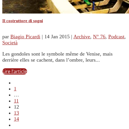
Il costruttore di sogni
par
Biagio Picardi
|
14 Jan 2015
|
Archive
,
N° 76
,
Podcast
,
Società
Les gondoles sont le symbole même de Venise, mais
derrière elles se cachent, dans l’ombre, leurs...
Lire l’article
1
…
11
12
13
14