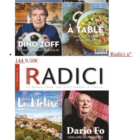
Radici n°
144
9.50
€