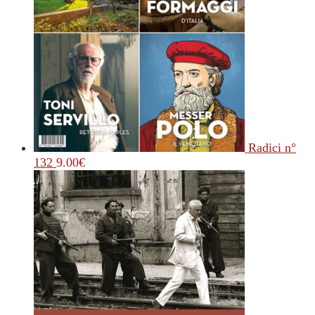
Radici n°
132
9.00
€