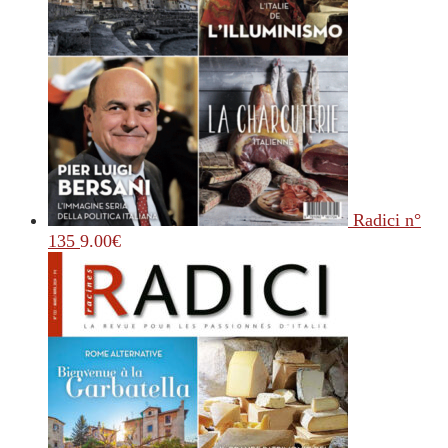
Radici n°
135
9.00
€