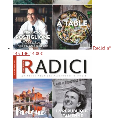
Radici n°
145-146
14.00
€