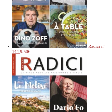
Radici n°
144
9.50
€