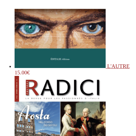
L'AUTRE
15.00
€