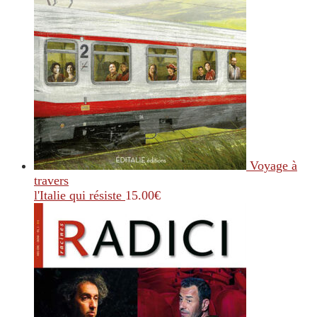
Voyage à
travers
l'Italie qui résiste
15.00
€