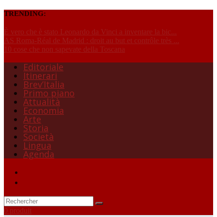
TRENDING:
È vero che è stato Leonardo da Vinci a inventare la bic...
AS Roma-Réal de Madrid : droit au but et contrôle très ...
10 cose che non sapevate della Toscana
Editoriale
Itinerari
Brev’Italia
Primo piano
Attualità
Economia
Arte
Storia
Società
Lingua
Agenda
0 produit