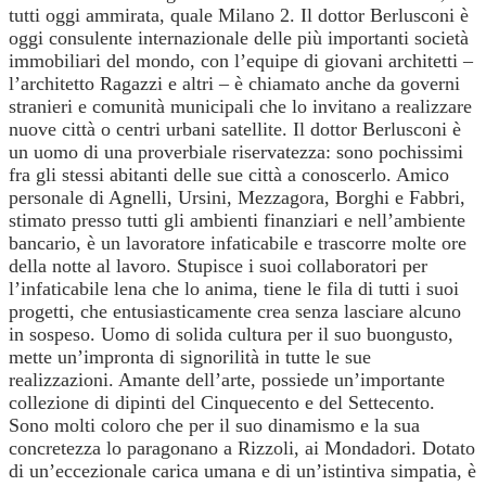
tutti oggi ammirata, quale Milano 2. Il dottor Berlusconi è
oggi consulente internazionale delle più importanti società
immobiliari del mondo, con l’equipe di giovani architetti –
l’architetto Ragazzi e altri – è chiamato anche da governi
stranieri e comunità municipali che lo invitano a realizzare
nuove città o centri urbani satellite. Il dottor Berlusconi è
un uomo di una proverbiale riservatezza: sono pochissimi
fra gli stessi abitanti delle sue città a conoscerlo. Amico
personale di Agnelli, Ursini, Mezzagora, Borghi e Fabbri,
stimato presso tutti gli ambienti finanziari e nell’ambiente
bancario, è un lavoratore infaticabile e trascorre molte ore
della notte al lavoro. Stupisce i suoi collaboratori per
l’infaticabile lena che lo anima, tiene le fila di tutti i suoi
progetti, che entusiasticamente crea senza lasciare alcuno
in sospeso. Uomo di solida cultura per il suo buongusto,
mette un’impronta di signorilità in tutte le sue
realizzazioni. Amante dell’arte, possiede un’importante
collezione di dipinti del Cinquecento e del Settecento.
Sono molti coloro che per il suo dinamismo e la sua
concretezza lo paragonano a Rizzoli, ai Mondadori. Dotato
di un’eccezionale carica umana e di un’istintiva simpatia, è