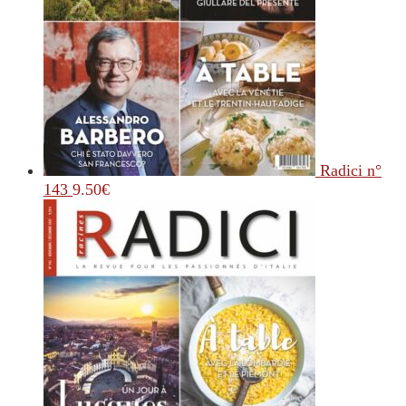
Radici n°
143
9.50
€