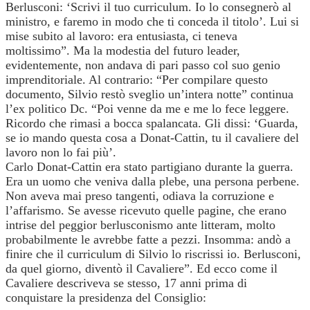
Berlusconi: ‘Scrivi il tuo curriculum. Io lo consegnerò al
ministro, e faremo in modo che ti conceda il titolo’. Lui si
mise subito al lavoro: era entusiasta, ci teneva
moltissimo”. Ma la modestia del futuro leader,
evidentemente, non andava di pari passo col suo genio
imprenditoriale. Al contrario: “Per compilare questo
documento, Silvio restò sveglio un’intera notte” continua
l’ex politico Dc. “Poi venne da me e me lo fece leggere.
Ricordo che rimasi a bocca spalancata. Gli dissi: ‘Guarda,
se io mando questa cosa a Donat-Cattin, tu il cavaliere del
lavoro non lo fai più’.
Carlo Donat-Cattin era stato partigiano durante la guerra.
Era un uomo che veniva dalla plebe, una persona perbene.
Non aveva mai preso tangenti, odiava la corruzione e
l’affarismo. Se avesse ricevuto quelle pagine, che erano
intrise del peggior berlusconismo ante litteram, molto
probabilmente le avrebbe fatte a pezzi. Insomma: andò a
finire che il curriculum di Silvio lo riscrissi io. Berlusconi,
da quel giorno, diventò il Cavaliere”. Ed ecco come il
Cavaliere descriveva se stesso, 17 anni prima di
conquistare la presidenza del Consiglio: