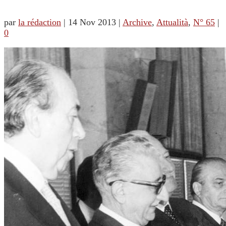
par
la rédaction
|
14 Nov 2013
|
Archive
,
Attualità
,
N° 65
|
0