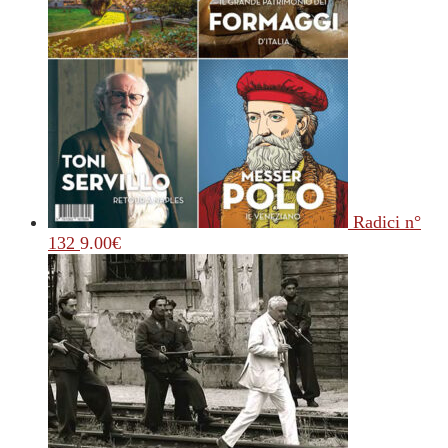
Radici n°
132
9.00
€