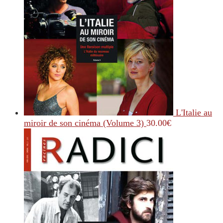
L'Italie au
miroir de son cinéma (Volume 3)
30.00
€