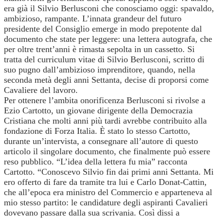
era già il Silvio Berlusconi che conosciamo oggi: spavaldo,
ambizioso, rampante. L’innata grandeur del futuro
presidente del Consiglio emerge in modo prepotente dal
documento che state per leggere: una lettera autografa, che
per oltre trent’anni è rimasta sepolta in un cassetto. Si
tratta del curriculum vitae di Silvio Berlusconi, scritto di
suo pugno dall’ambizioso imprenditore, quando, nella
seconda metà degli anni Settanta, decise di proporsi come
Cavaliere del lavoro.
Per ottenere l’ambita onorificenza Berlusconi si rivolse a
Ezio Cartotto, un giovane dirigente della Democrazia
Cristiana che molti anni più tardi avrebbe contribuito alla
fondazione di Forza Italia. È stato lo stesso Cartotto,
durante un’intervista, a consegnare all’autore di questo
articolo il singolare documento, che finalmente può essere
reso pubblico. “L’idea della lettera fu mia” racconta
Cartotto. “Conoscevo Silvio fin dai primi anni Settanta. Mi
ero offerto di fare da tramite tra lui e Carlo Donat-Cattin,
che all’epoca era ministro del Commercio e apparteneva al
mio stesso partito: le candidature degli aspiranti Cavalieri
dovevano passare dalla sua scrivania. Così dissi a