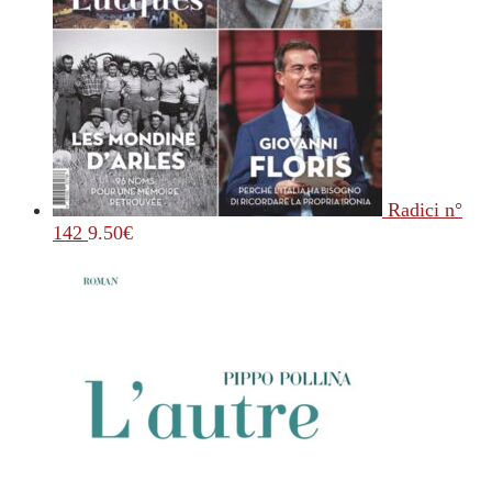
Radici n°
142
9.50
€