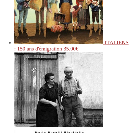
ITALIENS
: 150 ans d'émigration
35.00
€