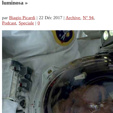
luminosa »
par
Biagio Picardi
|
22 Déc 2017
|
Archive
,
N° 94
,
Podcast
,
Speciale
|
0