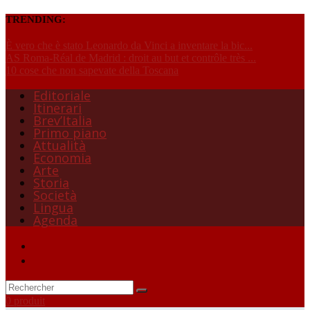
TRENDING:
È vero che è stato Leonardo da Vinci a inventare la bic...
AS Roma-Réal de Madrid : droit au but et contrôle très ...
10 cose che non sapevate della Toscana
Editoriale
Itinerari
Brev’Italia
Primo piano
Attualità
Economia
Arte
Storia
Società
Lingua
Agenda
0 produit