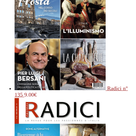
Radici n°
135
9.00
€