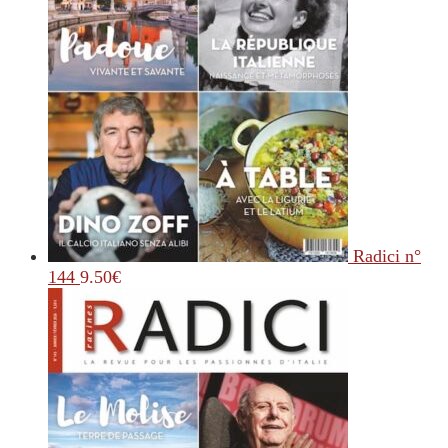
Radici n°
144
9.50
€