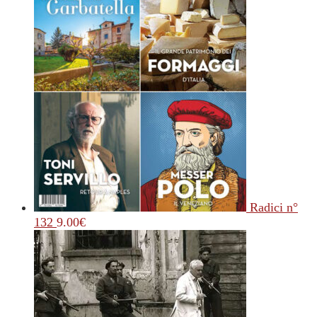
Radici n°
132
9.00
€