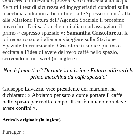
sono create utilizzando polvere secca miscelata ad acqua.
Se tutti i test di sicurezza ed ingegneristici condotti sulla
macchina andranno a buon fine, la ISSpresso si unirà alla
alla Missione Futura dell’Agenzia Spaziale il prossimo
novembre. E ci sarà anche un italiano ad assaggiare il
primo « espresso spaziale »:
Samantha Cristoforetti
, la
prima astronauta italiana a viaggiare sulla Stazione
Spaziale Internazionale. Cristoforetti si dice piuttosto
eccitata all’idea di avere del vero caffè nello spazio,
scrivendo in un tweet (in inglese):
Non è fantastico? Durante la missione Futura utilizzerò la
prima macchina da caffè spaziale!
Giuseppe Lavazza, vice presidente del marchio, ha
dichiarato: « Abbiamo pensato a come portare il caffè
nello spazio per molto tempo. Il caffè italiano non deve
avere confini ».
Articolo originale (in inglese)
Partager :