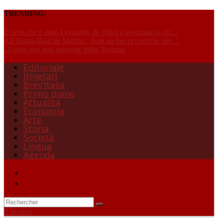
TRENDING:
È vero che è stato Leonardo da Vinci a inventare la bic...
AS Roma-Réal de Madrid : droit au but et contrôle très ...
10 cose che non sapevate della Toscana
Editoriale
Itinerari
Brev’Italia
Primo piano
Attualità
Economia
Arte
Storia
Società
Lingua
Agenda
0 produit