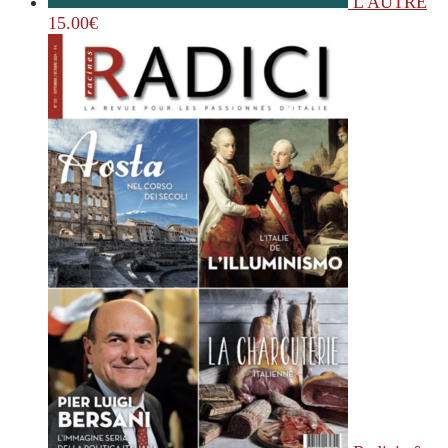
L'AUTRE
15.00
€