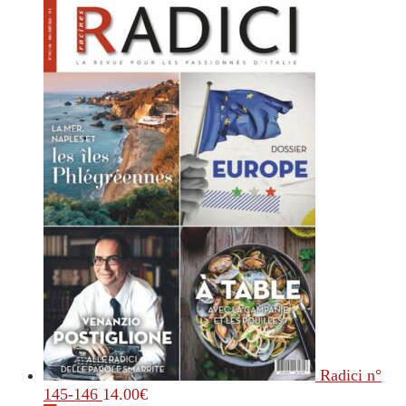
Radici n°
145-146
14.00
€