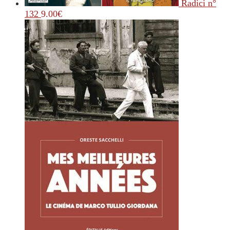
Radici n°
132
9.00
€