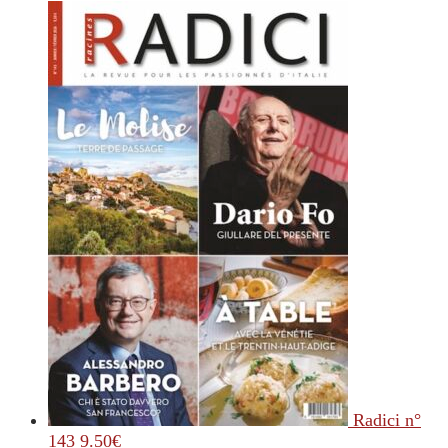
Radici n°
143
9.50
€