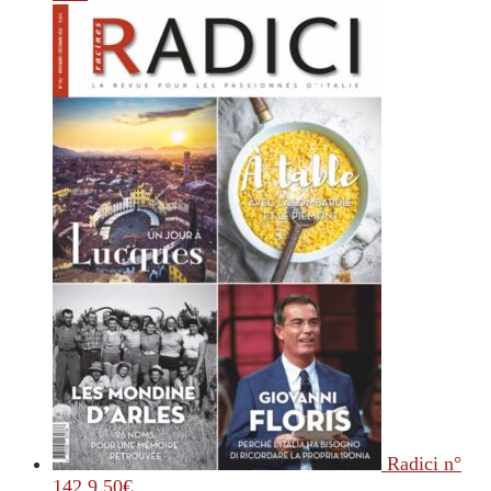
Radici n°
142
9.50
€