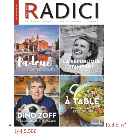
Radici n°
144
9.50
€