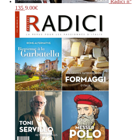
Radici n°
135
9.00
€