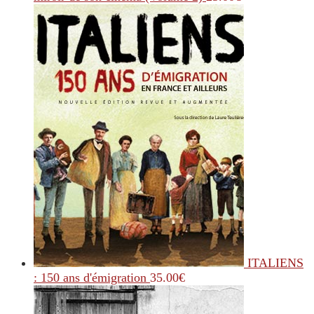
ITALIENS
: 150 ans d'émigration
35.00
€