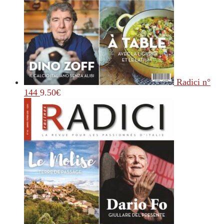
Radici n°
144
9.50
€