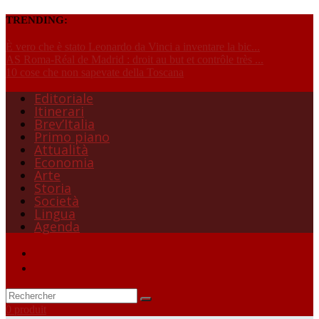
TRENDING:
È vero che è stato Leonardo da Vinci a inventare la bic...
AS Roma-Réal de Madrid : droit au but et contrôle très ...
10 cose che non sapevate della Toscana
Editoriale
Itinerari
Brev’Italia
Primo piano
Attualità
Economia
Arte
Storia
Società
Lingua
Agenda
0 produit