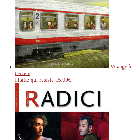
Voyage à
travers
l'Italie qui résiste
15.00
€