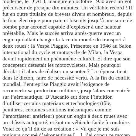
moderne, le D’AT3, inauguré en octobre 1930 avec un vol
précurseur de presque dix minutes. Un véritable record ! Il
fut en outre titulaire de brevets divers et nombreux, depuis
le four électrique pour pain et biscuits jusqu’à une sorte de
bombe pour aéronef capable d’exploser à une hauteur
préétablie. Mais le succès arriva après-guerre avec un
engin qui allait changer la face du monde du transport à
deux roues : la Vespa Piaggio. Présentée en 1946 au Salon
international du cycle et motocycle de Milan, la Vespa
devint rapidement un phénomène culturel. Et dire que son
concepteur détestait les motocyclettes. Mais pourquoi
décida-t-il alors de réaliser un scooter ? La réponse tient
dans le dicton, faire de nécessité vertu. À la fin du conflit
mondial, l’entreprise Piaggio avait l’exigence de
reconvertir sa production militaire, jusqu’alors concentrée
sur l’aéronautique. D’Ascanio eut donc l’intuition
d’utiliser certains matériaux et technologies (tôle,
peintures, certaines solutions mécaniques comme
l’amortisseur antérieur) pour un engin à deux roues avec
un châssis autoporté, créant un véhicule facile à conduire.
Voici ce qu’il dit de sa création : « Vu que je me suis
toujours occupé d’aéronautique […], j’ai conçu ce moyen