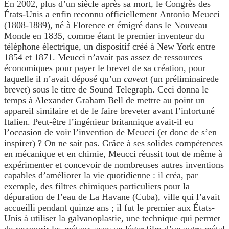
En 2002, plus d’un siècle après sa mort, le Congrès des
États-Unis a enfin reconnu officiellement Antonio Meucci
(1808-1889), né à Florence et émigré dans le Nouveau
Monde en 1835, comme étant le premier inventeur du
téléphone électrique, un dispositif créé à New York entre
1854 et 1871. Meucci n’avait pas assez de ressources
économiques pour payer le brevet de sa création, pour
laquelle il n’avait déposé qu’un
caveat
(un préliminairede
brevet) sous le titre de Sound Telegraph. Ceci donna le
temps à Alexander Graham Bell de mettre au point un
appareil similaire et de le faire breveter avant l’infortuné
Italien. Peut-être l’ingénieur britannique avait-il eu
l’occasion de voir l’invention de Meucci (et donc de s’en
inspirer) ? On ne sait pas. Grâce à ses solides compétences
en mécanique et en chimie, Meucci réussit tout de même à
expérimenter et concevoir de nombreuses autres inventions
capables d’améliorer la vie quotidienne : il créa, par
exemple, des filtres chimiques particuliers pour la
dépuration de l’eau de La Havane (Cuba), ville qui l’avait
accueilli pendant quinze ans ; il fut le premier aux États-
Unis à utiliser la galvanoplastie, une technique qui permet