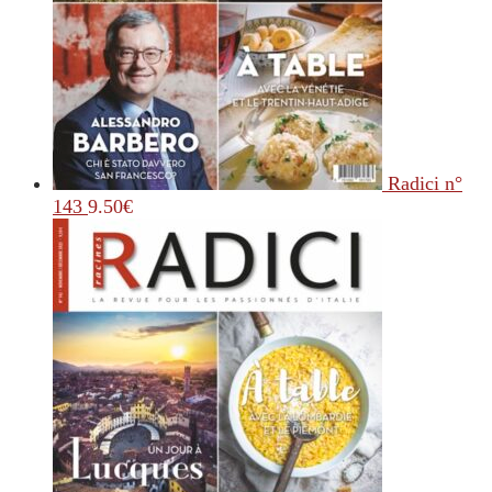
Radici n°
143
9.50
€