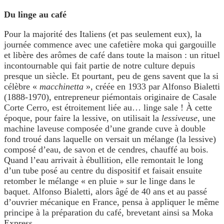
Du linge au café
Pour la majorité des Italiens (et pas seulement eux), la
journée commence avec une cafetière moka qui gargouille
et libère des arômes de café dans toute la maison : un rituel
incontournable qui fait partie de notre culture depuis
presque un siècle. Et pourtant, peu de gens savent que la si
célèbre «
macchinetta
», créée en 1933 par Alfonso Bialetti
(1888-1970), entrepreneur piémontais originaire de Casale
Corte Cerro, est étroitement liée au… linge sale ! À cette
époque, pour faire la lessive, on utilisait la
lessiveuse
, une
machine laveuse composée d’une grande cuve à double
fond troué dans laquelle on versait un mélange (la lessive)
composé d’eau, de savon et de cendres, chauffé au bois.
Quand l’eau arrivait à ébullition, elle remontait le long
d’un tube posé au centre du dispositif et faisait ensuite
retomber le mélange « en pluie » sur le linge dans le
baquet. Alfonso Bialetti, alors âgé de 40 ans et au passé
d’ouvrier mécanique en France, pensa à appliquer le même
principe à la préparation du café, brevetant ainsi sa Moka
Express.