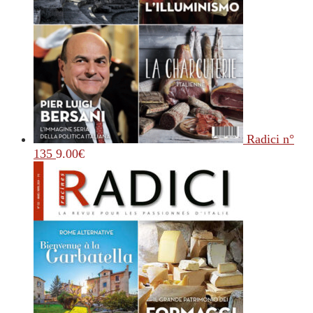
Radici n°
135
9.00
€