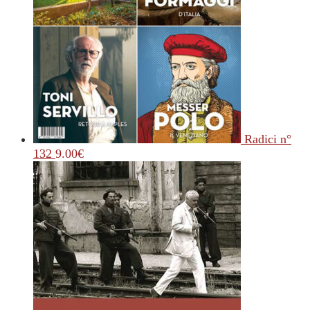
Radici n°
132
9.00
€