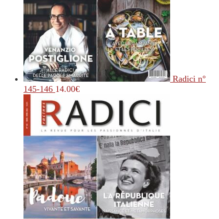
Radici n°
145-146
14.00
€