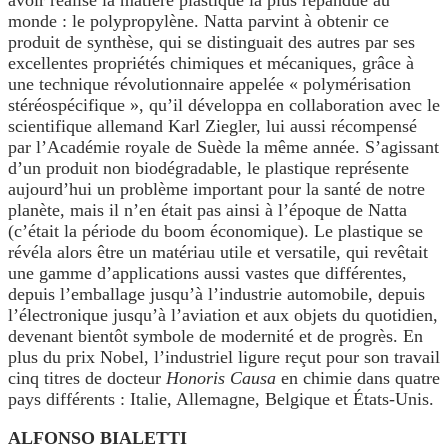
avoir réalisé la matière plastique la plus répandue au
monde : le polypropylène. Natta parvint à obtenir ce
produit de synthèse, qui se distinguait des autres par ses
excellentes propriétés chimiques et mécaniques, grâce à
une technique révolutionnaire appelée « polymérisation
stéréospécifique », qu’il développa en collaboration avec le
scientifique allemand Karl Ziegler, lui aussi récompensé
par l’Académie royale de Suède la même année. S’agissant
d’un produit non biodégradable, le plastique représente
aujourd’hui un problème important pour la santé de notre
planète, mais il n’en était pas ainsi à l’époque de Natta
(c’était la période du boom économique). Le plastique se
révéla alors être un matériau utile et versatile, qui revêtait
une gamme d’applications aussi vastes que différentes,
depuis l’emballage jusqu’à l’industrie automobile, depuis
l’électronique jusqu’à l’aviation et aux objets du quotidien,
devenant bientôt symbole de modernité et de progrès. En
plus du prix Nobel, l’industriel ligure reçut pour son travail
cinq titres de docteur
Honoris Causa
en chimie dans quatre
pays différents : Italie, Allemagne, Belgique et États-Unis.
ALFONSO BIALETTI