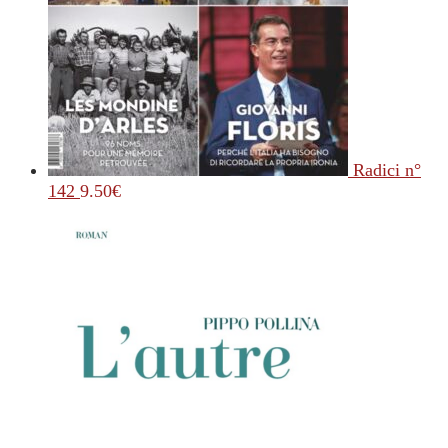
Radici n°
142
9.50
€