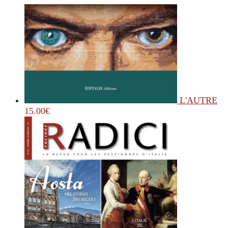
L'AUTRE
15.00
€