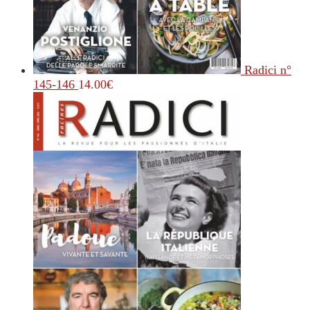
Radici n°
145-146
14.00
€