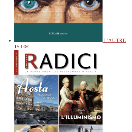
L'AUTRE
15.00
€