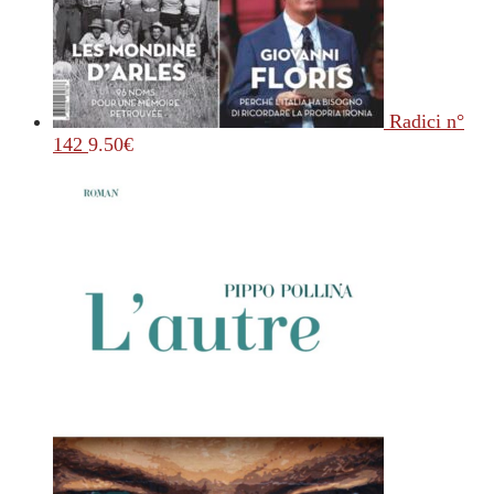
Radici n°
142
9.50
€