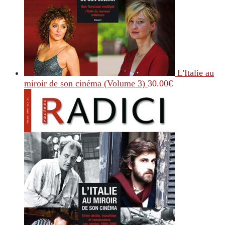
L'Italie au
miroir de son cinéma (Volume 3)
30.00
€