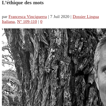
L’éthique des mots
par
Francesca Vinciguerra
|
7 Juil 2020
|
Dossier Lingua
Italiana
,
N° 109-110
|
0