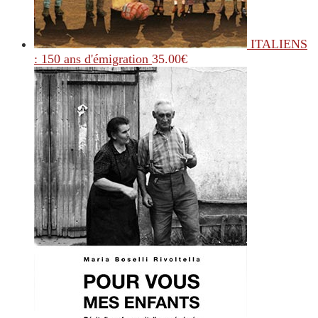
ITALIENS
: 150 ans d'émigration
35.00
€