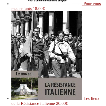
Pour vous
mes enfants
18.00
€
Les lieux
de la Résistance italienne
20.00
€