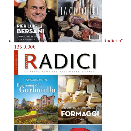
Radici n°
135
9.00
€