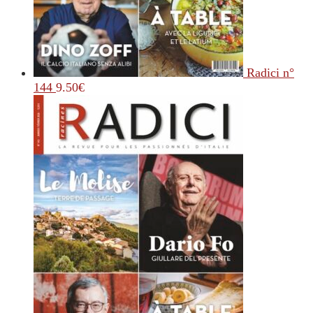
Radici n°
144
9.50
€