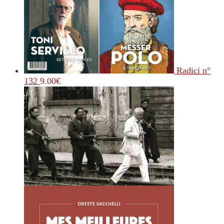
Radici n°
132
9.00
€