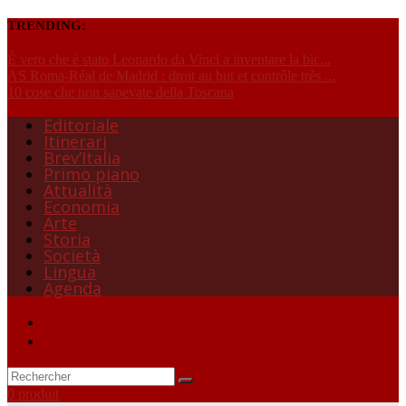
TRENDING:
È vero che è stato Leonardo da Vinci a inventare la bic...
AS Roma-Réal de Madrid : droit au but et contrôle très ...
10 cose che non sapevate della Toscana
Editoriale
Itinerari
Brev’Italia
Primo piano
Attualità
Economia
Arte
Storia
Società
Lingua
Agenda
0 produit