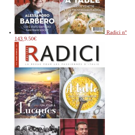
Radici n°
143
9.50
€