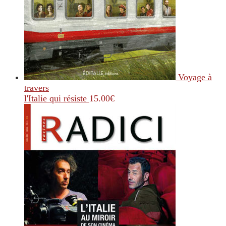
Voyage à
travers
l'Italie qui résiste
15.00
€