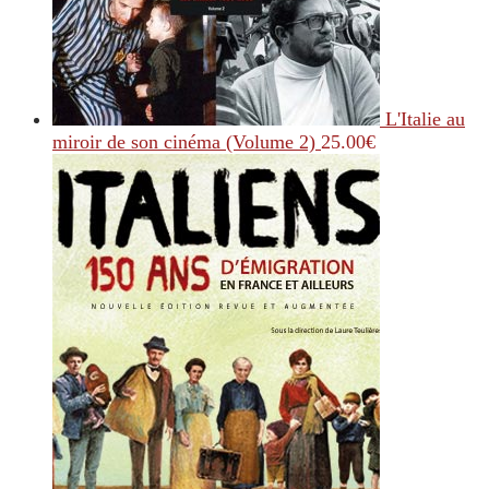
L'Italie au
miroir de son cinéma (Volume 2)
25.00
€