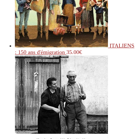
ITALIENS
: 150 ans d'émigration
35.00
€