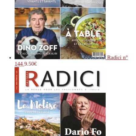
Radici n°
144
9.50
€