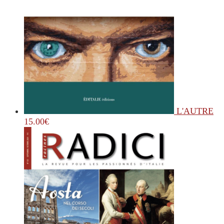
L'AUTRE
15.00
€