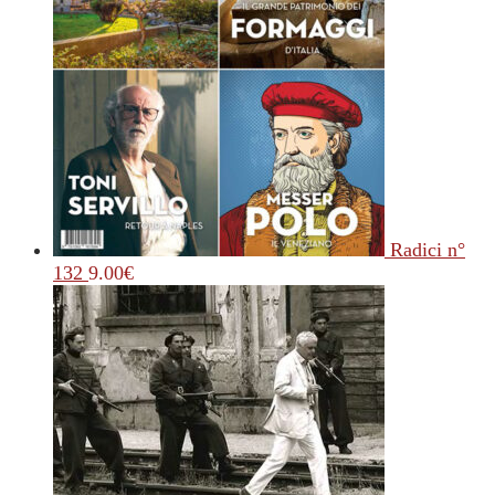
Radici n°
132
9.00
€