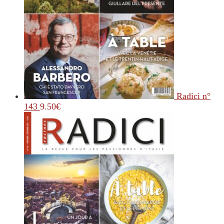
Radici n°
143
9.50
€