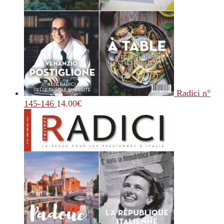
Radici n°
145-146
14.00
€