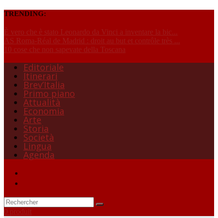
TRENDING:
È vero che è stato Leonardo da Vinci a inventare la bic...
AS Roma-Réal de Madrid : droit au but et contrôle très ...
10 cose che non sapevate della Toscana
Editoriale
Itinerari
Brev’Italia
Primo piano
Attualità
Economia
Arte
Storia
Società
Lingua
Agenda
0 produit