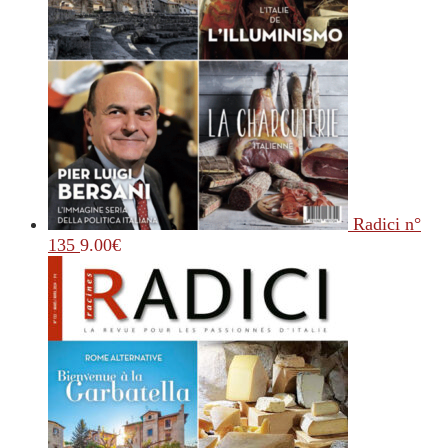
Radici n°
135
9.00
€