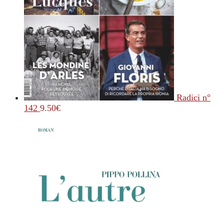
Radici n°
142
9.50
€