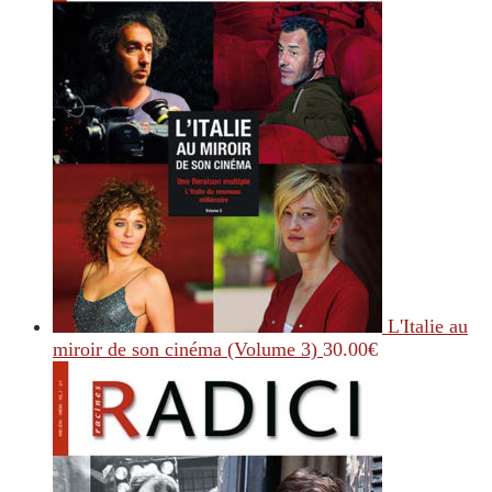
L'Italie au
miroir de son cinéma (Volume 3)
30.00
€