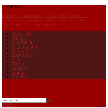
TRENDING:
È vero che è stato Leonardo da Vinci a inventare la bic...
AS Roma-Réal de Madrid : droit au but et contrôle très ...
10 cose che non sapevate della Toscana
Editoriale
Itinerari
Brev’Italia
Primo piano
Attualità
Economia
Arte
Storia
Società
Lingua
Agenda
0 produit