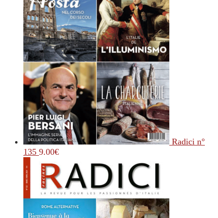
Radici n°
135
9.00
€