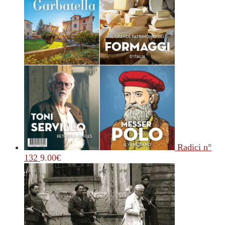
Radici n°
132
9.00
€