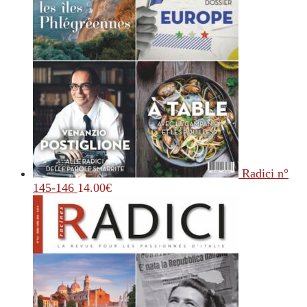
Radici n°
145-146
14.00
€