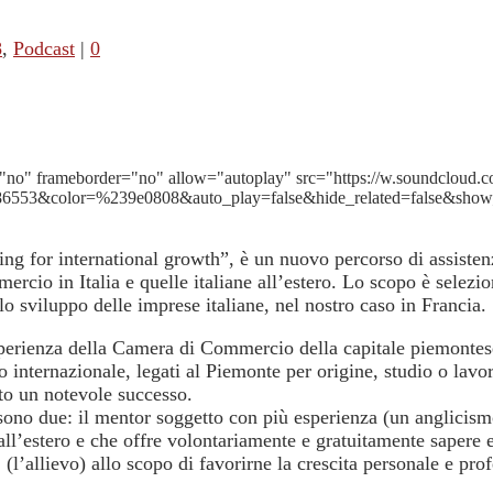
8
,
Podcast
|
0
no" frameborder="no" allow="autoplay" src="https://w.soundcloud.c
9286553&color=%239e0808&auto_play=false&hide_related=false&sho
ing for international growth”, è un nuovo percorso di assisten
rcio in Italia e quelle italiane all’estero. Lo scopo è selezio
 lo sviluppo delle imprese italiane, nel nostro caso in Francia.
l’esperienza della Camera di Commercio della capitale piemont
lo internazionale, legati al Piemonte per origine, studio o la
to un notevole successo.
a sono due: il mentor soggetto con più esperienza (un anglicis
ll’estero e che offre volontariamente e gratuitamente sapere 
l’allievo) allo scopo di favorirne la crescita personale e profe