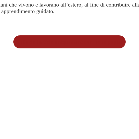
liani che vivono e lavorano all’estero, al fine di contribuire a
di apprendimento guidato.
Suite de l'article uniquement sur revue papier