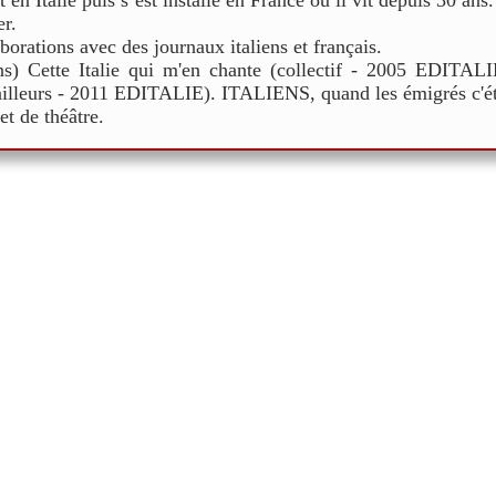
 en Italie puis s’est installé en France où il vit depuis 30 ans.
r.
borations avec des journaux italiens et français.
ons) Cette Italie qui m'en chante (collectif - 2005 EDITAL
lleurs - 2011 EDITALIE). ITALIENS, quand les émigrés c'éta
t de théâtre.