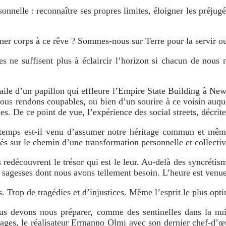
rsonnelle : reconnaître ses propres limites, éloigner les préjug
er corps à ce rêve ? Sommes-nous sur Terre pour la servir ou 
s ne suffisent plus à éclaircir l’horizon si chacun de nous 
d’aile d’un papillon qui effleure l’Empire State Building à Ne
ous rendons coupables, ou bien d’un sourire à ce voisin auque
. De ce point de vue, l’expérience des social streets, décrite
 temps est-il venu d’assumer notre héritage commun et même 
gés sur le chemin d’une transformation personnelle et collect
redécouvrent le trésor qui est le leur. Au-delà des syncrétis
sagesses dont nous avons tellement besoin. L’heure est venue d
 Trop de tragédies et d’injustices. Même l’esprit le plus optim
ous devons nous préparer, comme des sentinelles dans la nuit
ges, le réalisateur Ermanno Olmi avec son dernier chef-d’œuv