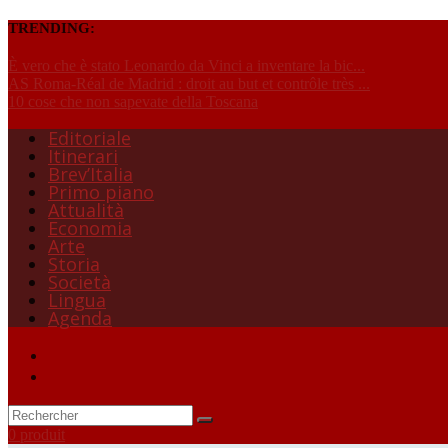
TRENDING:
È vero che è stato Leonardo da Vinci a inventare la bic...
AS Roma-Réal de Madrid : droit au but et contrôle très ...
10 cose che non sapevate della Toscana
Editoriale
Itinerari
Brev’Italia
Primo piano
Attualità
Economia
Arte
Storia
Società
Lingua
Agenda
0 produit