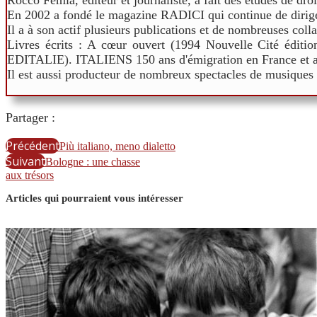
Rocco Femia, éditeur et journaliste, a fait des études de droit
En 2002 a fondé le magazine RADICI qui continue de dirige
Il a à son actif plusieurs publications et de nombreuses colla
Livres écrits : A cœur ouvert (1994 Nouvelle Cité éditi
EDITALIE). ITALIENS 150 ans d'émigration en France et ai
Il est aussi producteur de nombreux spectacles de musiques e
Partager :
Précédent
Più italiano, meno dialetto
Suivant
Bologne : une chasse
aux trésors
Articles qui pourraient vous intéresser