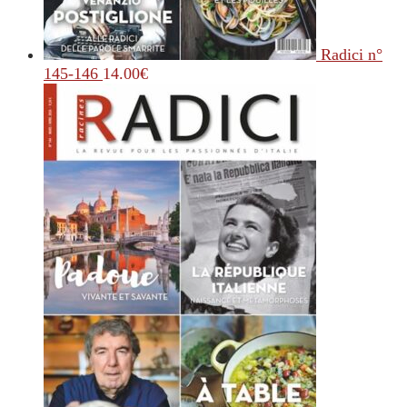
Radici n°
145-146
14.00
€