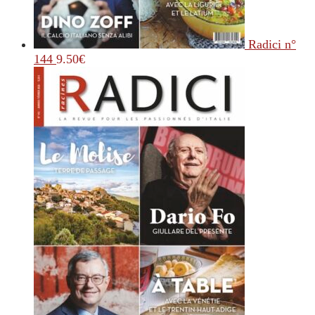
Radici n°
144
9.50
€