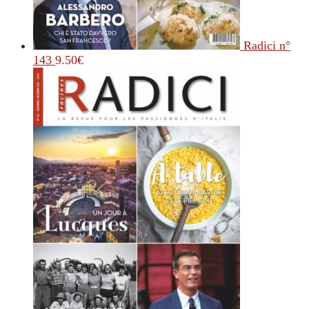
Radici n°
143
9.50
€