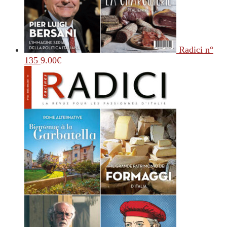
Radici n°
135
9.00
€