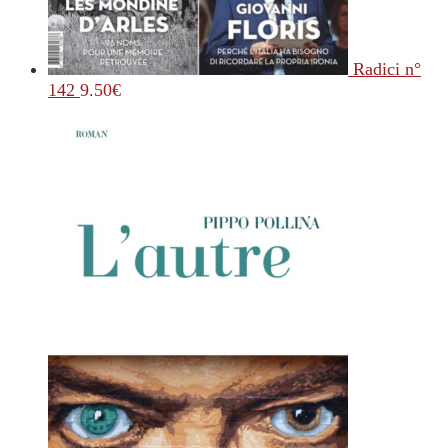
Radici n°
142
9.50
€