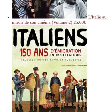
L'Italie au
miroir de son cinéma (Volume 2)
25.00
€