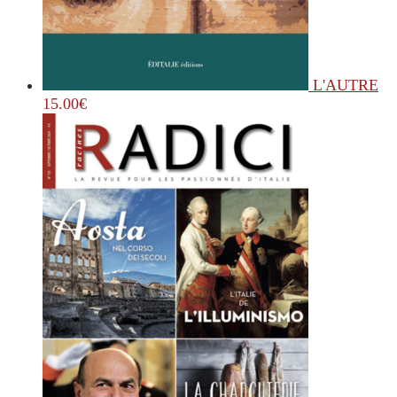
L'AUTRE
15.00
€