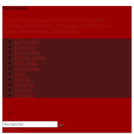
TRENDING:
È vero che è stato Leonardo da Vinci a inventare la bic...
AS Roma-Réal de Madrid : droit au but et contrôle très ...
10 cose che non sapevate della Toscana
Editoriale
Itinerari
Brev’Italia
Primo piano
Attualità
Economia
Arte
Storia
Società
Lingua
Agenda
0 produit