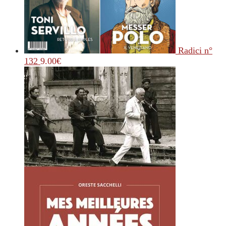
Radici n°
132
9.00
€