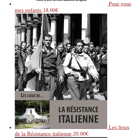
Pour vous
mes enfants
18.00
€
Les lieux
de la Résistance italienne
20.00
€