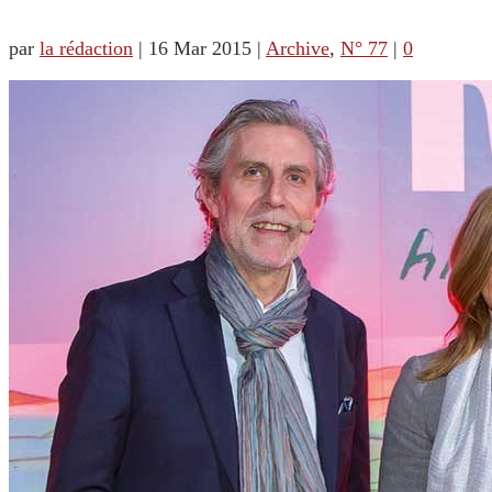
par
la rédaction
|
16 Mar 2015
|
Archive
,
N° 77
|
0