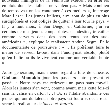
nouveaux immigrés de la Péninsule exercent en effet les
emplois dont les Italiens ne veulent pas. « Mais combien
de temps va-t-on les cantonner à ces métiers », interroge
Marc Lazar. Les jeunes Italiens, eux, sont de plus en plus
surdiplômés et sont obligés de quitter à leur tour le pays. «
Il y a huit mois, à San Diego, en Californie, j’ai vu
certains de mes jeunes compatriotes, clandestins, travailler
comme serveurs dans des bars tenus par des sud-
américains », explique le réalisateur Andrea Segre. Et le
documentariste de poursuivre : « …Ils préfèrent faire le
métier de serveur là-bas, dans l’anonymat absolu, plutôt
qu’en Italie où ils le vivraient comme une véritable honte
».
Autre génération, mais même regard affûté de cinéaste,
Giuliano Montaldo
joue les passeurs entre présent et
passé. « Notre pays est redevenu un pays sans travail.
Alors les jeunes s’en vont, comme avant, mais cette fois-ci
sans la valise en carton […] Or, si l’Italie abandonne ces
jeunes qui ont du talent, notre pays est foutu », déclare sur
scène le réalisateur de
Sacco et Vanzetti
.