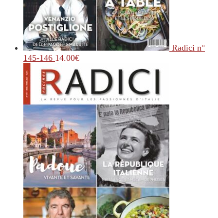
Radici n°
145-146
14.00
€