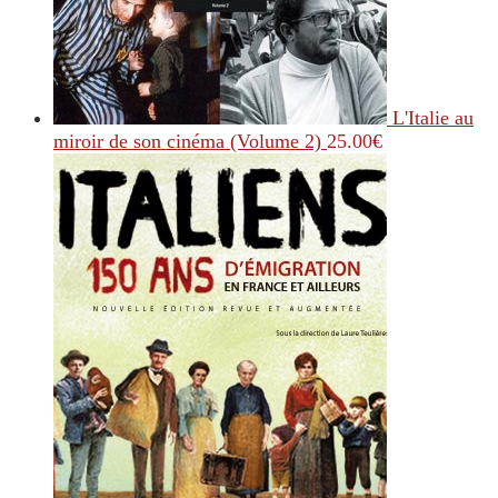
L'Italie au
miroir de son cinéma (Volume 2)
25.00
€