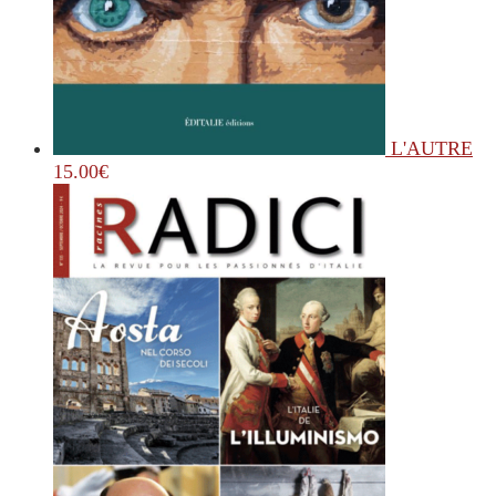
L'AUTRE
15.00
€