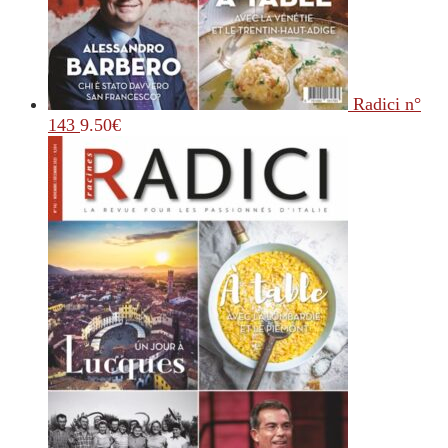
Radici n°
143
9.50
€