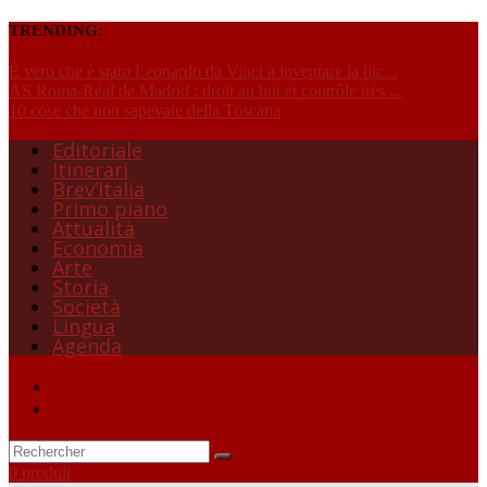
TRENDING:
È vero che è stato Leonardo da Vinci a inventare la bic...
AS Roma-Réal de Madrid : droit au but et contrôle très ...
10 cose che non sapevate della Toscana
Editoriale
Itinerari
Brev’Italia
Primo piano
Attualità
Economia
Arte
Storia
Società
Lingua
Agenda
0 produit