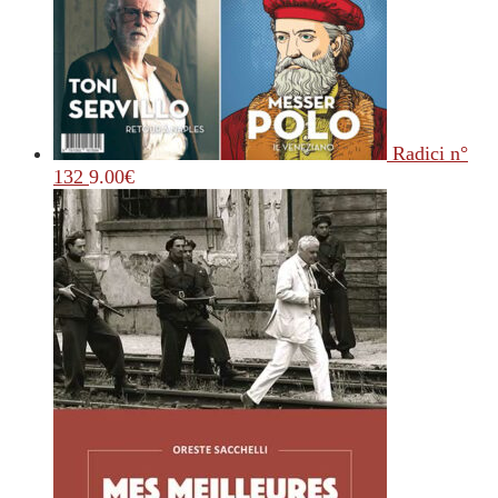
Radici n°
132
9.00
€