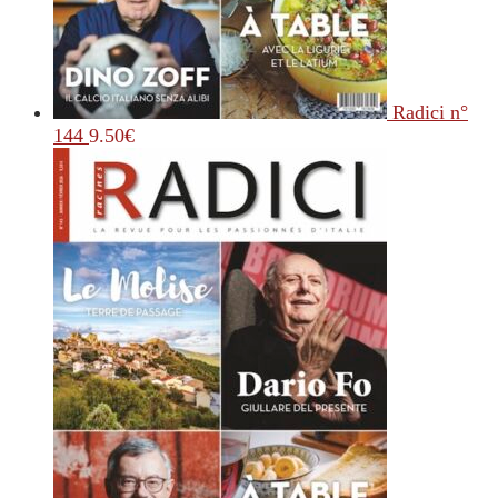
Radici n°
144
9.50
€