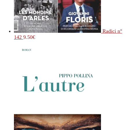
Radici n°
142
9.50
€