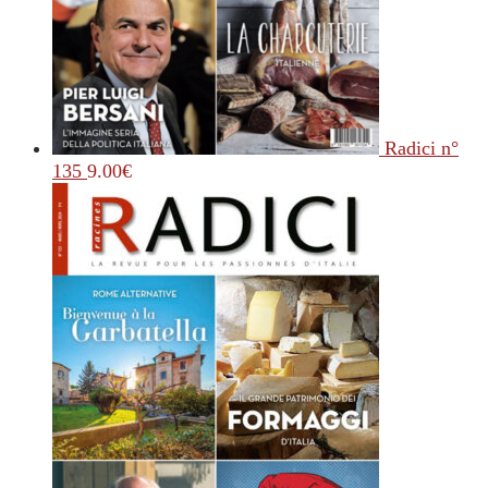
Radici n°
135
9.00
€