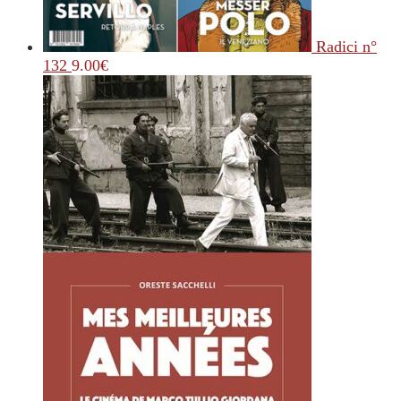
Radici n°
132
9.00
€