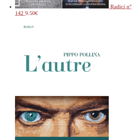
Radici n°
142
9.50
€