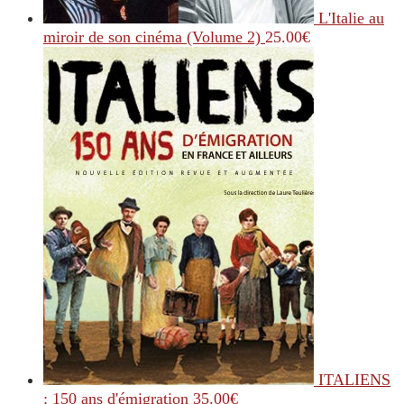
L'Italie au
miroir de son cinéma (Volume 2)
25.00
€
ITALIENS
: 150 ans d'émigration
35.00
€