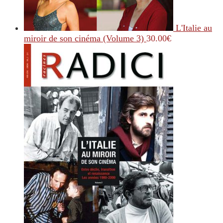
L'Italie au
miroir de son cinéma (Volume 3)
30.00
€