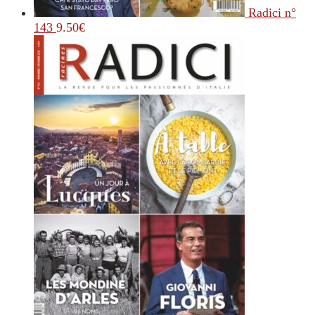
Radici n°
143
9.50
€