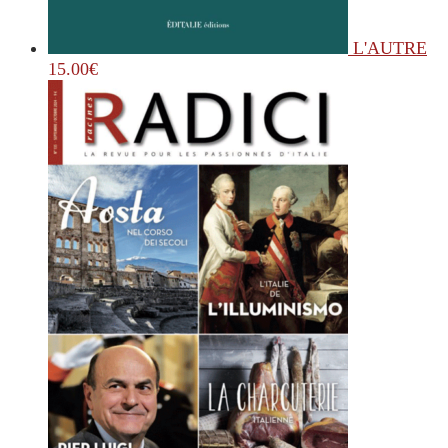
L'AUTRE
15.00
€