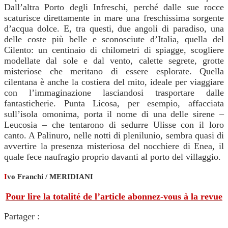
Dall’altra Porto degli Infreschi, perché dalle sue rocce
scaturisce direttamente in mare una freschissima sorgente
d’acqua dolce. E, tra questi, due angoli di paradiso, una
delle coste più belle e sconosciute d’Italia, quella del
Cilento: un centinaio di chilometri di spiagge, scogliere
modellate dal sole e dal vento, calette segrete, grotte
misteriose che meritano di essere esplorate. Quella
cilentana è anche la costiera del mito, ideale per viaggiare
con l’immaginazione lasciandosi trasportare dalle
fantasticherie. Punta Licosa, per esempio, affacciata
sull’isola omonima, porta il nome di una delle sirene –
Leucosia – che tentarono di sedurre Ulisse con il loro
canto. A Palinuro, nelle notti di plenilunio, sembra quasi di
avvertire la presenza misteriosa del nocchiere di Enea, il
quale fece naufragio proprio davanti al porto del villaggio.
I
vo Franchi / MERIDIANI
Pour lire la totalité de l’article abonnez-vous à la revue
Partager :