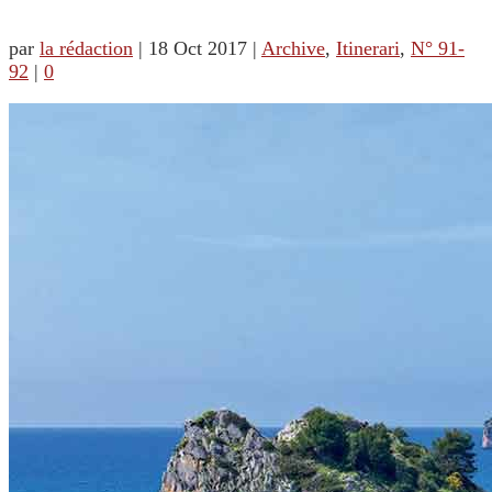
par
la rédaction
|
18 Oct 2017
|
Archive
,
Itinerari
,
N° 91-
92
|
0