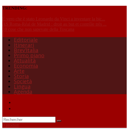
TRENDING:
È vero che è stato Leonardo da Vinci a inventare la bic...
AS Roma-Réal de Madrid : droit au but et contrôle très ...
10 cose che non sapevate della Toscana
Editoriale
Itinerari
Brev’Italia
Primo piano
Attualità
Economia
Arte
Storia
Società
Lingua
Agenda
0 produit