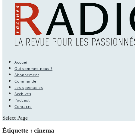
Accueil
Qui sommes-nous ?
Abonnement
Commander
Les spectacles
Archives
Podcast
Contacts
Select Page
Étiquette :
cinema