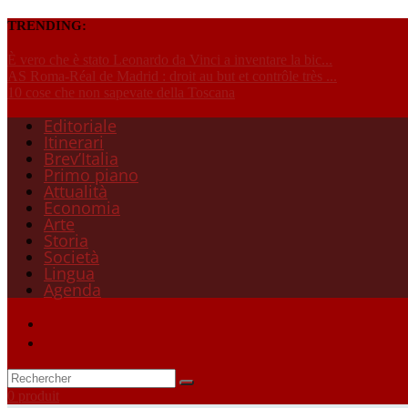
TRENDING:
È vero che è stato Leonardo da Vinci a inventare la bic...
AS Roma-Réal de Madrid : droit au but et contrôle très ...
10 cose che non sapevate della Toscana
Editoriale
Itinerari
Brev’Italia
Primo piano
Attualità
Economia
Arte
Storia
Società
Lingua
Agenda
0 produit