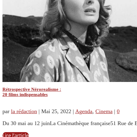
Rétrospective Nérorealisme :
20 films indispensables
par
la rédaction
|
Mai 25, 2022
|
Agenda
,
Cinema
|
0
Du 30 mai au 12 juinLa Cinémathèque française51 Rue de Ber
Lire l’article