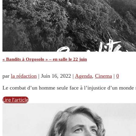
« Bandits à Orgosolo » – en salle le 22 juin
par
la rédaction
|
Juin 16, 2022
|
Agenda
,
Cinema
|
0
Le combat d’un homme seule face à l’injustice d’un monde
Lire l’article