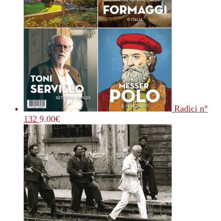
Radici n°
132
9.00
€