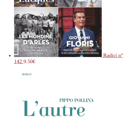
Radici n°
142
9.50
€