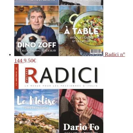
Radici n°
144
9.50
€