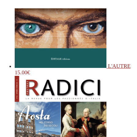
L'AUTRE
15.00
€