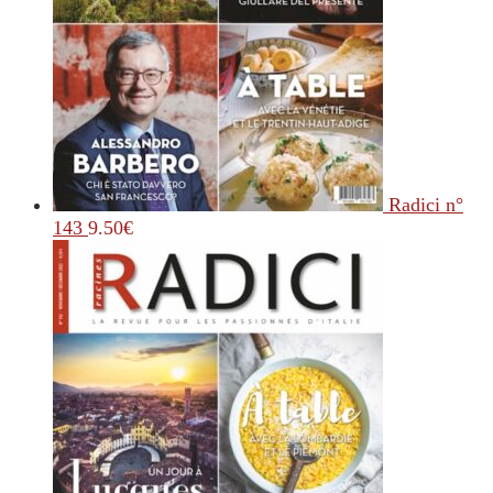
Radici n°
143
9.50
€