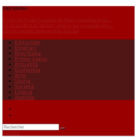
TRENDING:
È vero che è stato Leonardo da Vinci a inventare la bic...
AS Roma-Réal de Madrid : droit au but et contrôle très ...
10 cose che non sapevate della Toscana
Editoriale
Itinerari
Brev’Italia
Primo piano
Attualità
Economia
Arte
Storia
Società
Lingua
Agenda
0 produit