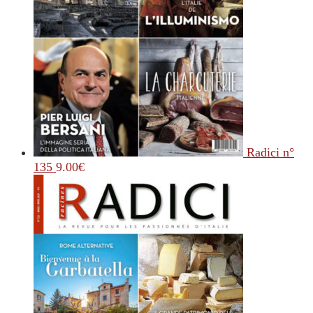
Radici n°
135
9.00
€