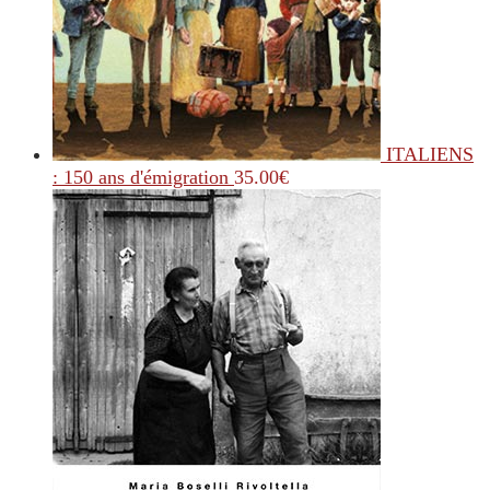
ITALIENS
: 150 ans d'émigration
35.00
€