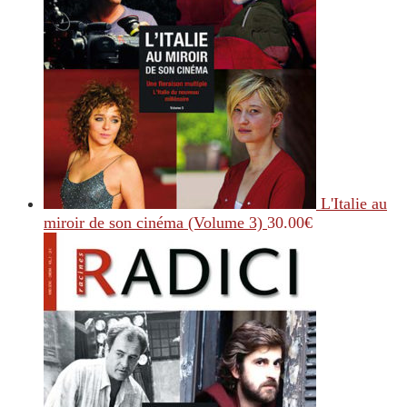
L'Italie au
miroir de son cinéma (Volume 3)
30.00
€