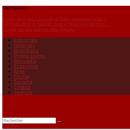
TRENDING:
È vero che è stato Leonardo da Vinci a inventare la bic...
AS Roma-Réal de Madrid : droit au but et contrôle très ...
10 cose che non sapevate della Toscana
Editoriale
Itinerari
Brev’Italia
Primo piano
Attualità
Economia
Arte
Storia
Società
Lingua
Agenda
0 produit