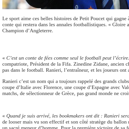
Le sport aime ces belles histoires de Petit Poucet qui gagne à
conte qui restera dans les annales footballistiques. « Gloire
Champion d’Angleterre.
«
C’est un conte de fées comme seul le football peut l’écrir
compatriote, Président de la Fifa. Zinedine Zidane, ancien c
pas dans le football. Ranieri, l’entraîneur, et les joueurs on
Ranieri c’est un nom qui a toujours rappelé des grands clu
coupe d’Italie avec Florence, une coupe d’Espagne avec Vale
matchs, de sélectionneur de Grèce, pas grand monde ne croit
«
Quand je suis arrivé, les bookmakers ont dit : Ranieri sera
de looser mais vu son effectif et son côté stratège du ballon 
un sacré meneur d’homme. Pour la première victoire de sa fo