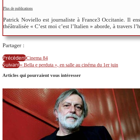
Plus de publications
Patrick Noviello est journaliste à France3 Occitanie. Il e
théâtralisée « C’est moi c’est l’Italien » aborde, à travers l’
Partager :
Précédent
Cinema 84
Suivant
« Bella e perduta », en salle au cinéma du 1er juin
Articles qui pourraient vous intéresser