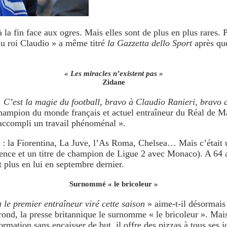
 la fin face aux ogres. Mais elles sont de plus en plus rares.
P
 au roi Claudio » a même titré
la Gazzetta dello Sport
après que
« Les miracles n’existent pas »
Zidane
e. C’est la magie du football, bravo à Claudio Ranieri, bravo 
hampion du monde français et actuel entraîneur du Réal de Mad
t accompli un travail phénoménal ».
bs : la Fiorentina, La Juve, l’As Roma, Chelsea… Mais c’étai
nce et un titre de champion de Ligue 2 avec Monaco). A 64 an
 plus en lui en septembre dernier.
Surnommé « le bricoleur »
 le premier entraîneur viré cette saison
» aime-t-il désormais 
rond, la presse britannique le surnomme « le bricoleur ». Mais 
rmation sans encaisser de but, il offre des pizzas à tous ses