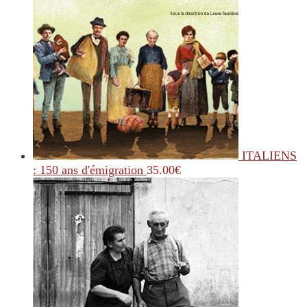
ITALIENS
: 150 ans d'émigration
35.00
€