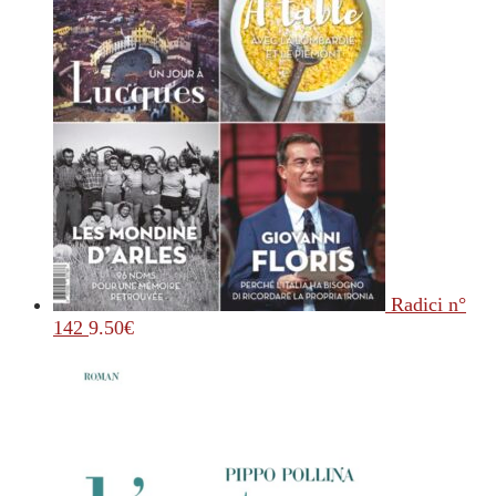
Radici n°
142
9.50
€