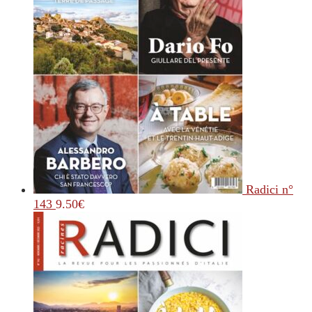
Radici n°
143
9.50
€