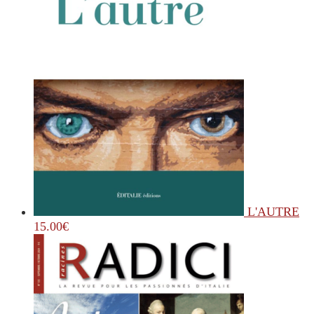
L'AUTRE
15.00
€