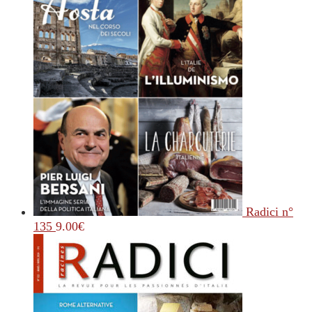
Radici n°
135
9.00
€