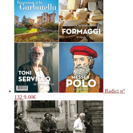
Radici n°
132
9.00
€