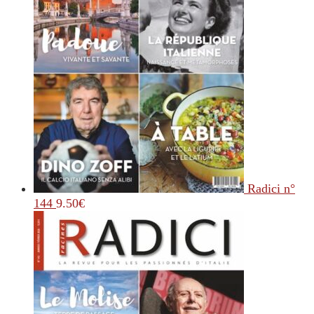
Radici n°
144
9.50
€