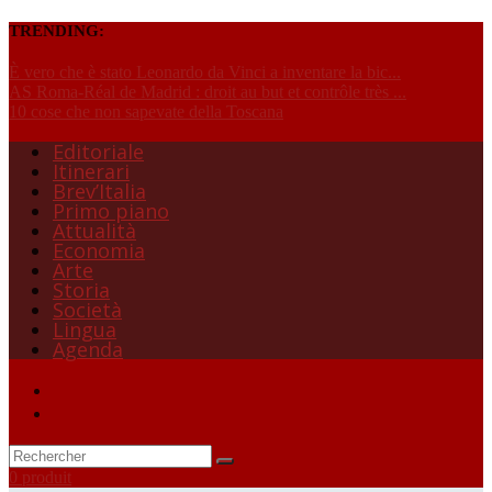
TRENDING:
È vero che è stato Leonardo da Vinci a inventare la bic...
AS Roma-Réal de Madrid : droit au but et contrôle très ...
10 cose che non sapevate della Toscana
Editoriale
Itinerari
Brev’Italia
Primo piano
Attualità
Economia
Arte
Storia
Società
Lingua
Agenda
0 produit