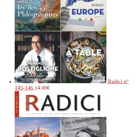
Radici n°
145-146
14.00
€