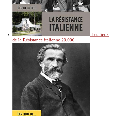
Les lieux
de la Résistance italienne
20.00
€