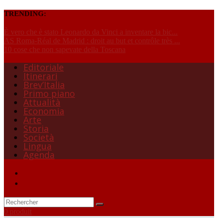
TRENDING:
È vero che è stato Leonardo da Vinci a inventare la bic...
AS Roma-Réal de Madrid : droit au but et contrôle très ...
10 cose che non sapevate della Toscana
Editoriale
Itinerari
Brev’Italia
Primo piano
Attualità
Economia
Arte
Storia
Società
Lingua
Agenda
0 produit