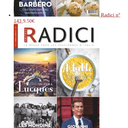
Radici n°
143
9.50
€