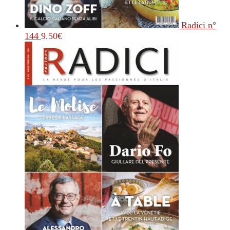
Radici n°
144
9.50
€