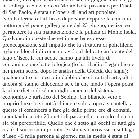
ha collegato Sulzano con Monte Isola passando per l’isola
di San Paolo, è stata un’opera di land art popolare.
Non ha fermato l’afflusso di persone neppure la chiusura
notturna del ponte galleggiante dal 23 giugno, decisa per
permettere la sua manutenzione e la pulizia di Monte Isola.
Qualcuno in queste due settimane ha espresso
preoccupazione sull’impatto che la struttura di polietilene,
nylon e blocchi di cemento avrà sul delicato ambiente del
lago d’Iseo, le cui acque hanno già alti livelli di
contaminazione batteriologica (lo ha ribadito Legambiente
nei giorni scorsi dopo le analisi della Goletta dei laghi);
qualcun altro ha messo in dubbio che si tratti di arte; altri
ancora si stanno chiedendo se e in che modo l’opera potrà
lasciare dietro di sé un miglioramento del sistema
economico e turistico del Sebino. Un bilancio vero e
proprio forse lo si potrà chiudere solo a opera smantellata:
questo si comincerà a fare già dalle prime ore di domani,
smontando subito 20 metri di passerella, in modo che non
sia più percorribile. Quello che è sotto gli occhi di tutti già
ora è il successo di popolo. Si stimava arrivassero sul lago
d’Iseo 45 mila persone al giorno, ma la media è stata di