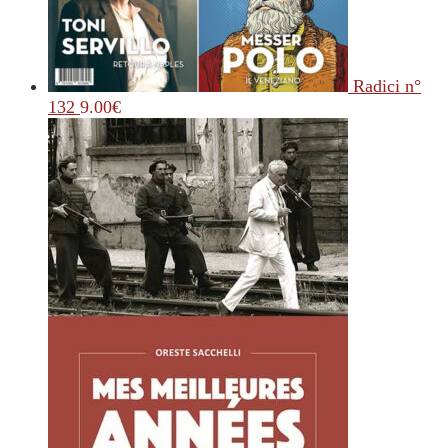
Radici n°
132
9.00
€