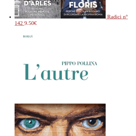
Radici n°
142
9.50
€