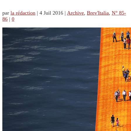
par
la rédaction
|
4 Juil 2016
|
Archive
,
Brev'Italia
,
N° 85-
86
|
0