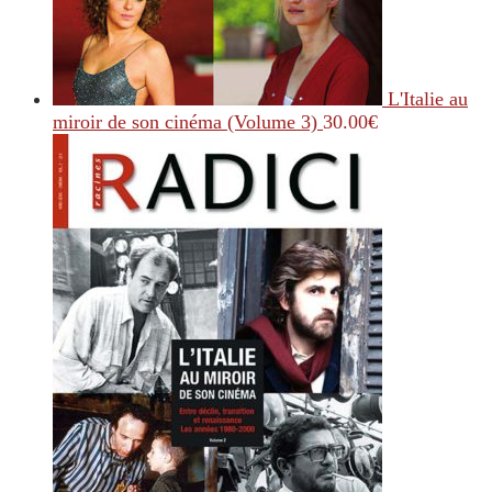
L'Italie au
miroir de son cinéma (Volume 3)
30.00
€