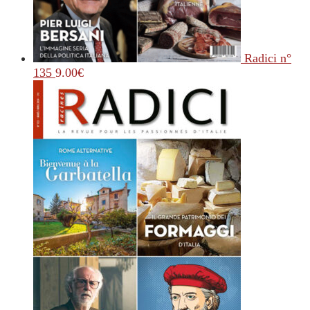
Radici n°
135
9.00
€