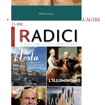
L'AUTRE
15.00
€