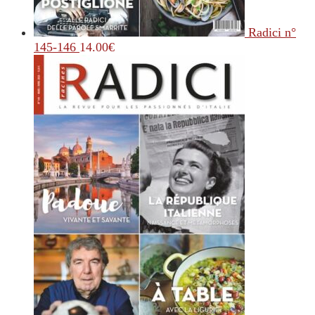
Radici n°
145-146
14.00
€