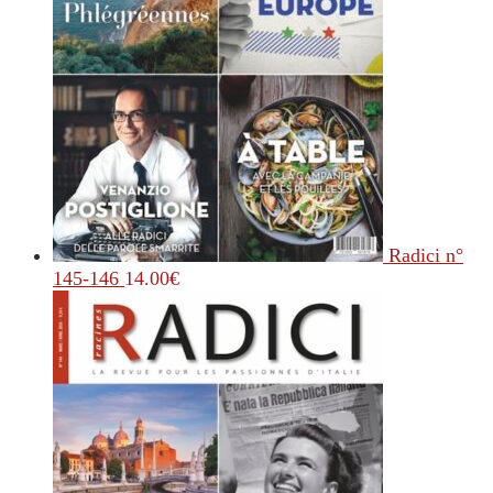
Radici n°
145-146
14.00
€