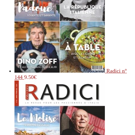
Radici n°
144
9.50
€