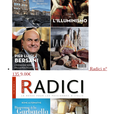
Radici n°
135
9.00
€