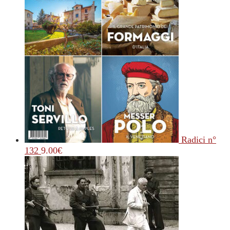
Radici n°
132
9.00
€