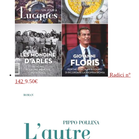
Radici n°
142
9.50
€