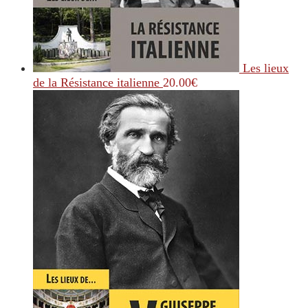
Les lieux
de la Résistance italienne
20.00
€