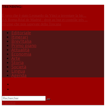
TRENDING:
È vero che è stato Leonardo da Vinci a inventare la bic...
AS Roma-Réal de Madrid : droit au but et contrôle très ...
10 cose che non sapevate della Toscana
Editoriale
Itinerari
Brev’Italia
Primo piano
Attualità
Economia
Arte
Storia
Società
Lingua
Agenda
0 produit