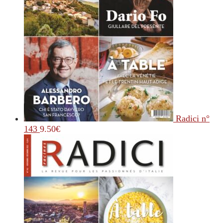
Radici n°
143
9.50
€