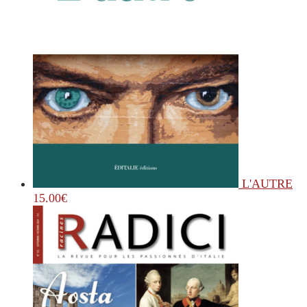
L'AUTRE
15.00
€