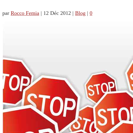
par
Rocco Femia
|
12 Déc 2012
|
Blog
|
0