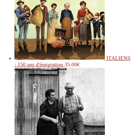
ITALIENS
: 150 ans d'émigration
35.00
€