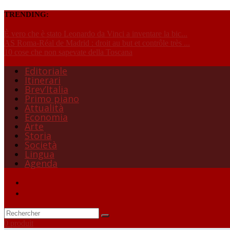
TRENDING:
È vero che è stato Leonardo da Vinci a inventare la bic...
AS Roma-Réal de Madrid : droit au but et contrôle très ...
10 cose che non sapevate della Toscana
Editoriale
Itinerari
Brev’Italia
Primo piano
Attualità
Economia
Arte
Storia
Società
Lingua
Agenda
0 produit