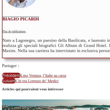
BIAGIO PICARDI
Plus de publications
Nato a Lagonegro, un paesino della Basilicata, e laureato i
realizza gli speciali biografici Gli Album di Grand Hotel. I
Maxim. Nella sua carriera ha intervistato in esclusiva per
Partager :
Précédent
Lino Ventura, l’Italie au cœur
Suivant
Chi era Lorenzo de’ Medici
Articles qui pourraient vous intéresser