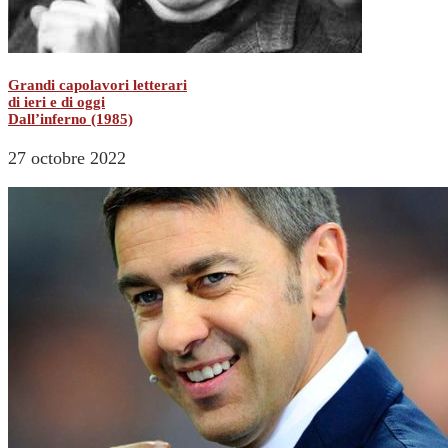
Grandi capolavori letterari
di ieri e di oggi
Dall’inferno (1985)
27 octobre 2022