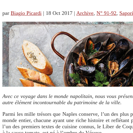
par
Biagio Picardi
|
18 Oct 2017
|
Archive
,
N° 91-92
,
Sapor
Avec ce voyage dans le monde napolitain, nous vous présen
autre élément incontournable du patrimoine de la ville.
Parmi les mille trésors que Naples conserve, l’un des plus p
monde entier, chacune ayant une riche histoire et reflétant p
l’un des premiers textes de cuisine connus, le Liber de Coquin
à la sauce tomate, est né à l’ombre du Vésuve.