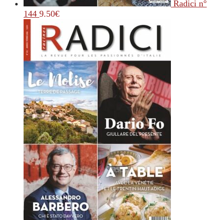
Radici n°
144
9.50
€