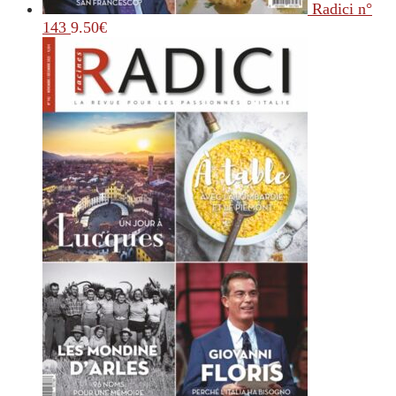
Radici n°
143
9.50
€