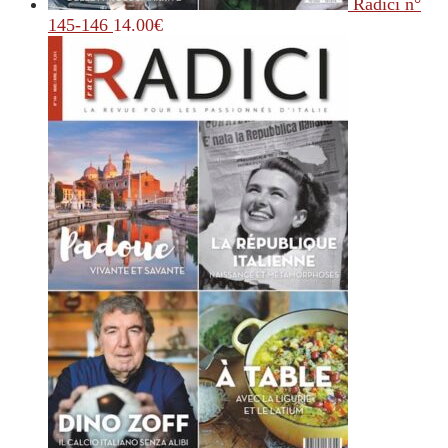
Radici n°
145-146
14.00
€