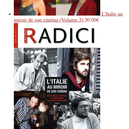
L'Italie au
miroir de son cinéma (Volume 3)
30.00
€