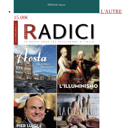
L'AUTRE
15.00
€