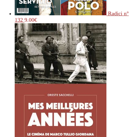
Radici n°
132
9.00
€