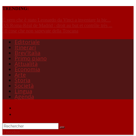
TRENDING:
È vero che è stato Leonardo da Vinci a inventare la bic...
AS Roma-Réal de Madrid : droit au but et contrôle très ...
10 cose che non sapevate della Toscana
Editoriale
Itinerari
Brev’Italia
Primo piano
Attualità
Economia
Arte
Storia
Società
Lingua
Agenda
0 produit