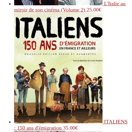
L'Italie au
miroir de son cinéma (Volume 2)
25.00
€
ITALIENS
: 150 ans d'émigration
35.00
€