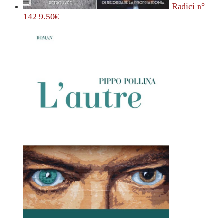
Radici n°
142
9.50
€