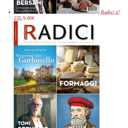
Radici n°
135
9.00
€