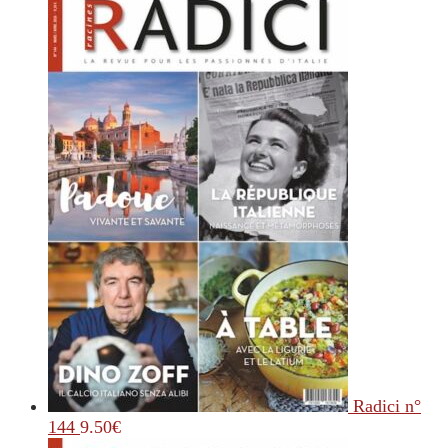
Radici n°
144
9.50
€