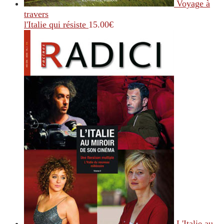
Voyage à
travers
l'Italie qui résiste
15.00
€
L'Italie au