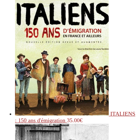
ITALIENS
: 150 ans d'émigration
35.00
€