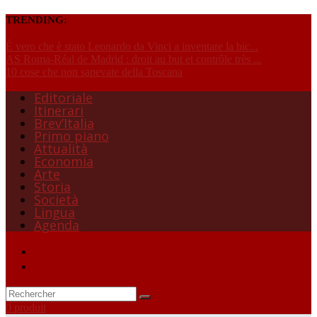
TRENDING:
È vero che è stato Leonardo da Vinci a inventare la bic...
AS Roma-Réal de Madrid : droit au but et contrôle très ...
10 cose che non sapevate della Toscana
Editoriale
Itinerari
Brev’Italia
Primo piano
Attualità
Economia
Arte
Storia
Società
Lingua
Agenda
0 produit