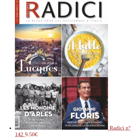
Radici n°
142
9.50
€