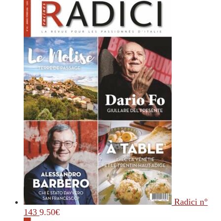
Radici n°
143
9.50
€