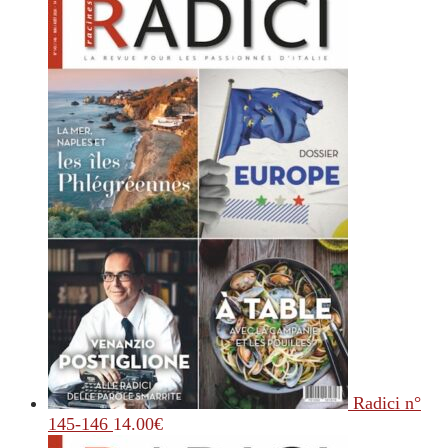
Radici n°
145-146
14.00
€