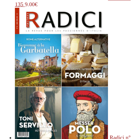
135
9.00
€
Radici n°