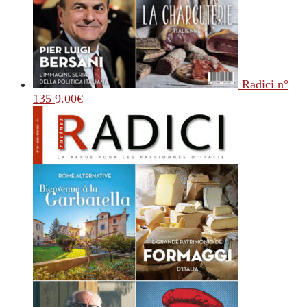
Radici n°
135
9.00
€