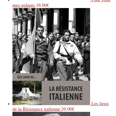
mes enfants
18.00
€
Les lieux
de la Résistance italienne
20.00
€