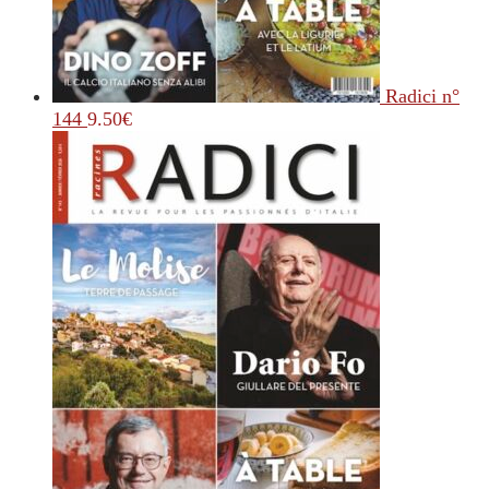
Radici n°
144
9.50
€