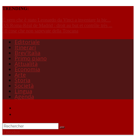
TRENDING:
È vero che è stato Leonardo da Vinci a inventare la bic...
AS Roma-Réal de Madrid : droit au but et contrôle très ...
10 cose che non sapevate della Toscana
Editoriale
Itinerari
Brev’Italia
Primo piano
Attualità
Economia
Arte
Storia
Società
Lingua
Agenda
0 produit