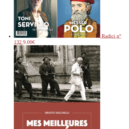
Radici n°
132
9.00
€