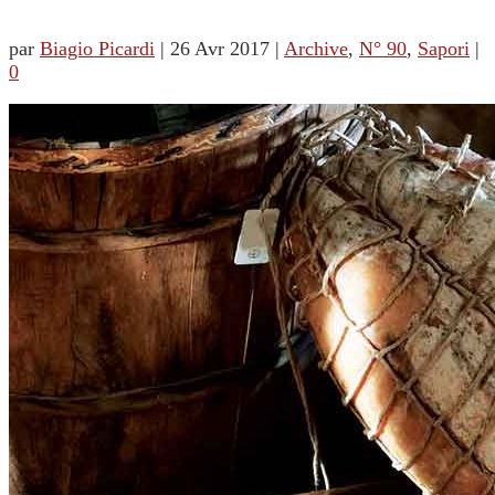
par
Biagio Picardi
|
26 Avr 2017
|
Archive
,
N° 90
,
Sapori
|
0