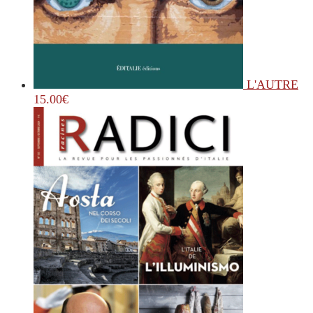
L'AUTRE
15.00
€