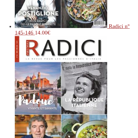
Radici n°
145-146
14.00
€