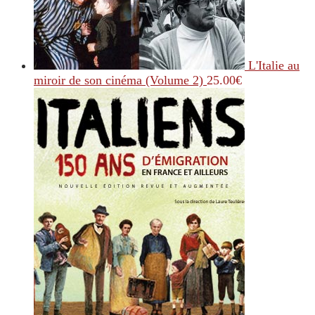
L'Italie au
miroir de son cinéma (Volume 2)
25.00
€