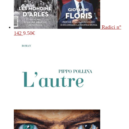
Radici n°
142
9.50
€