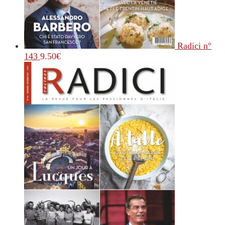
Radici n°
143
9.50
€