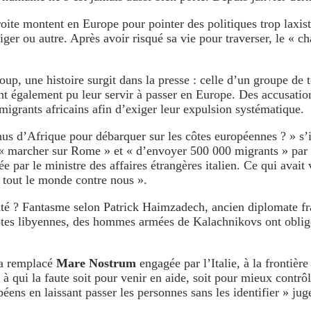
oite montent en Europe pour pointer des politiques trop laxis
iger ou autre. Après avoir risqué sa vie pour traverser, le « ch
oup, une histoire surgit dans la presse : celle d’un groupe de t
nt également pu leur servir à passer en Europe. Des accusatio
 migrants africains afin d’exiger leur expulsion systématique.
enus d’Afrique pour débarquer sur les côtes européennes ? » s
 marcher sur Rome » et « d’envoyer 500 000 migrants » par ba
par le ministre des affaires étrangères italien. Ce qui avait v
 tout le monde contre nous ».
alité ? Fantasme selon Patrick Haimzadech, ancien diplomate fr
s côtes libyennes, des hommes armées de Kalachnikovs ont obli
 a remplacé
Mare Nostrum
engagée par l’Italie, à la frontièr
qui la faute soit pour venir en aide, soit pour mieux contrôle
ns en laissant passer les personnes sans les identifier » juge