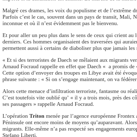
Malgré ces drames, les voix du populisme et de l’extrême dr
Parfois c’est le cas, souvent dans un pays de transit, Mali, N
inconnue et où il n’est évidemment pas le bienvenu.
Et pour aller un peu plus dans le sens de ceux qui crient au l
derniers. Ces hommes organisaient des traversées qui auraie
permettent aussi à certains de diaboliser plus que jamais les
« Et si des terroristes de Daech se mêlaient aux migrants v
Arnaud Focraud rappelle en effet que Daech « a promis de «
Cette option d’envoyer des troupes en Libye avait été évoquée 
phrase suivante : « Si on s’engage maintenant, on va fédérer
Alors cette menace d’infiltration terroriste, fantasme ou ré
C’est toutefois vite oublié qu’ « il y a trois mois, près de
ses passagers » rappelle Arnaud Focraud.
L’opération
Triton
menée par l’agence européenne Frontex
Péninsule ont encore moins de moyens qu’auparavant. Alors à 
migrants. Elle-même n’a pas respecté ses engagements europée
Stefano Liberti.