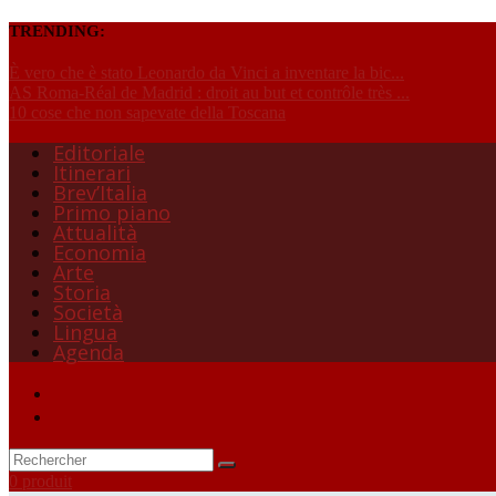
TRENDING:
È vero che è stato Leonardo da Vinci a inventare la bic...
AS Roma-Réal de Madrid : droit au but et contrôle très ...
10 cose che non sapevate della Toscana
Editoriale
Itinerari
Brev’Italia
Primo piano
Attualità
Economia
Arte
Storia
Società
Lingua
Agenda
0 produit