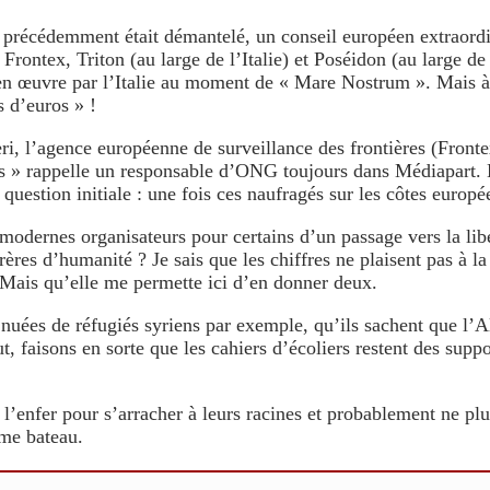
té précédemment était démantelé, un conseil européen extraordin
Frontex, Triton (au large de l’Italie) et Poséidon (au large de
en œuvre par l’Italie au moment de « Mare Nostrum ». Mais à 
 d’euros » !
i, l’agence européenne de surveillance des frontières (Fronte
es » rappelle un responsable d’ONG toujours dans Médiapart. E
question initiale : une fois ces naufragés sur les côtes europé
 modernes organisateurs pour certains d’un passage vers la li
ères d’humanité ? Je sais que les chiffres ne plaisent pas à
. Mais qu’elle me permette ici d’en donner deux.
uées de réfugiés syriens par exemple, qu’ils sachent que l’A
t, faisons en sorte que les cahiers d’écoliers restent des supp
écu l’enfer pour s’arracher à leurs racines et probablement ne
ême bateau.