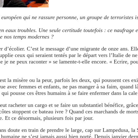
t européen qui ne rassure personne, un groupe de terroristes 
 eaux troubles. Une seule certitude toutefois : ce naufrage es
 de nos temps modernes ?
ier d’écolier. C’est le message d’une migrante de onze ans. Ell
lie ceux qui seraient tentés par le départ vers l’Italie de ne
 je ne peux raconter » se lamente-t-elle encore. « Ecrire, pou
t la misère ou la peur, parfois les deux, qui poussent ces exi
rue avec femmes et enfants, ne pas manger à sa faim, quand là
r qui pousse ces êtres humains à se faire enfermer dans la cale
t racheter un cargo et se faire un substantiel bénéfice, grâc
 côtes stoppent ce bateau ivre ? Quand ces marchands de mort
. Et ce désormais, plusieurs fois par jour.
ans doute en train de prendre le large, cap sur Lampedusa, la S
e humaine ne s’est jamais aussi bien porté. Depuis janvier dern