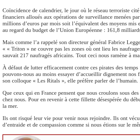
Coïncidence de calendrier, le jour où le réseau terroriste ci
financiers alloués aux opérations de surveillance menées par 
millions d’euros par mois soit l’équivalent des moyens mis 
au regard du budget de l’Union Européenne : 161,8 milliards
Mais comme l’a rappelé son directeur général Fabrice Legger
« « Triton » ne couvre pas les zones où ont lieu les naufrag
sauvait 217 naufragés africains. Tout ceci nous ramène à ma 
À défaut de lutter efficacement contre ces pirates des temps
pouvons-nous au moins essayer d’accueillir dignement nos fr
son colloque « Les Ritals », elle préfère parler de l’humain
Que ceux qui en France pensent que nous croulons sous des n
chez nous. Pour en revenir à cette fillette désespérée du débu
la mer.
Ils ont risqué leur vie pour venir nous rejoindre. Ils ont v
d’entraide et de compassion comme si nous étions sur le m