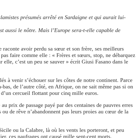
islamistes présumés arrêté en Sardaigne
et qui aurait lui-
t aussi le nôtre. Mais l’Europe sera-t-elle capable de
e raconte avoir perdu sa sœur et son frère, ses meilleurs
 pas faire comme elle : « Frères et sœurs, stop, ne débarquez
r elle, c’est un peu se sauver » écrit Giusi Fasano dans le
lés à venir s’échouer sur les côtes de notre continent. Parce
-bas, de l’autre côté, en Afrique, on ne sait même pas si on
 d’un cercueil flottant pour cinq mille euros.
e au prix de passage payé par des centaines de pauvres erres
s ou de rêve n’abandonnent pas leurs proies au cœur de la
icile ou la Calabre, là où les vents les porteront, et peu
ier, ces naufrages ont causé mille sept-cent morts.