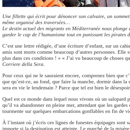
Une fillette qui écrit pour dénoncer son calvaire, un somme
même organisé des traversées…
Le destin actuel des migrants en Méditerranée nous plonge en
garder le cap de l’humanisme tout en punissant les pirates
C’est une lettre rédigée, d’une écriture d’enfant, sur un cah
amis sont morts comme beaucoup d’autres personnes. Elle supp
plus dans ces conditions ! » « J’ai vu beaucoup de choses que
Corriere della Sera
.
Pour ceux qui ne le sauraient encore, comprenez bien que c’es
que qu’est-ce, au fond, que faire la manche, dormir dans la 
sera en vie le lendemain ? Parce que tel est bien le désespoi
Quel est ce monde dans lequel nous vivons où un salopard peu
qu’il va abandonner en pleine mer, attendant que les gardes
tourmente sur quelques embarcations gonflables en fin de vie
À l’instant où j’écris ces lignes de funestes équipages sont s
importe si la destination est atteinte. Le marché de la misèr