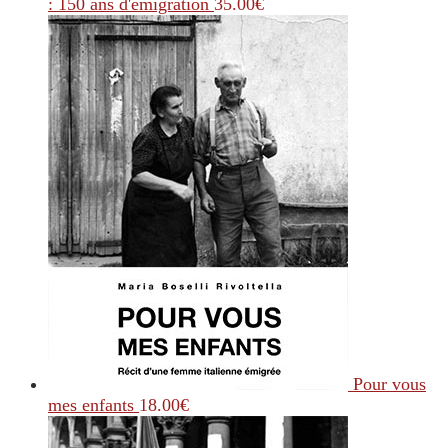
: 150 ans d'émigration
35.00
€
Pour vous
mes enfants
18.00
€