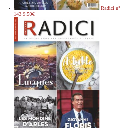
Radici n°
143
9.50
€