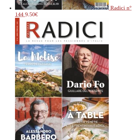
Radici n°
144
9.50
€