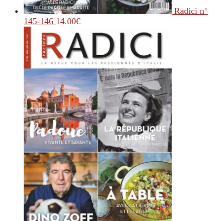
Radici n°
145-146
14.00
€