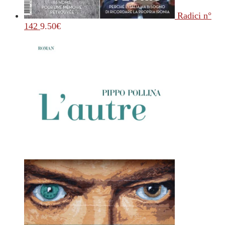
Radici n°
142
9.50
€