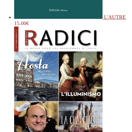
L'AUTRE
15.00
€