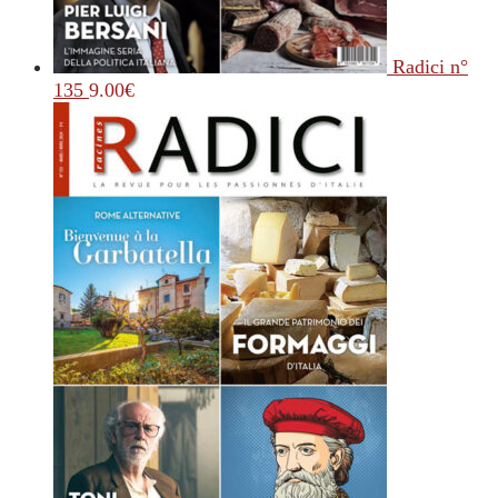
Radici n°
135
9.00
€