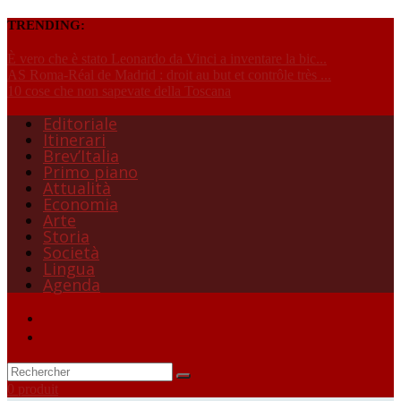
TRENDING:
È vero che è stato Leonardo da Vinci a inventare la bic...
AS Roma-Réal de Madrid : droit au but et contrôle très ...
10 cose che non sapevate della Toscana
Editoriale
Itinerari
Brev’Italia
Primo piano
Attualità
Economia
Arte
Storia
Società
Lingua
Agenda
0 produit