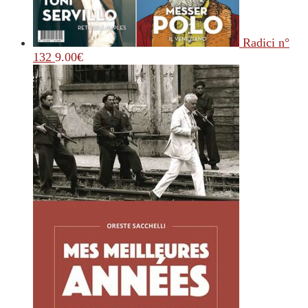
Radici n°
132
9.00
€