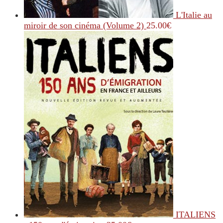
L'Italie au
miroir de son cinéma (Volume 2)
25.00
€
ITALIENS