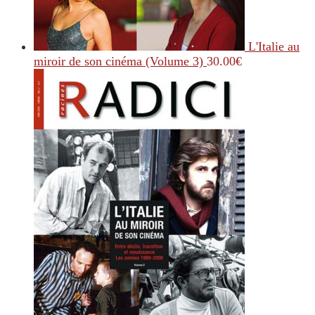
L'Italie au
miroir de son cinéma (Volume 3)
30.00
€