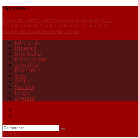
TRENDING:
È vero che è stato Leonardo da Vinci a inventare la bic...
AS Roma-Réal de Madrid : droit au but et contrôle très ...
10 cose che non sapevate della Toscana
Editoriale
Itinerari
Brev’Italia
Primo piano
Attualità
Economia
Arte
Storia
Società
Lingua
Agenda
0 produit