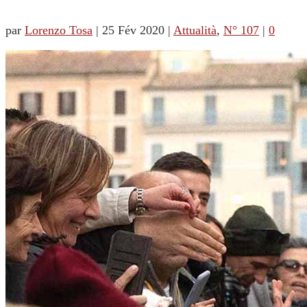
par
Lorenzo Tosa
|
25 Fév 2020
|
Attualità
,
N° 107
|
0