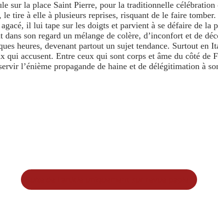
e sur la place Saint Pierre, pour la traditionnelle célébratio
, le tire à elle à plusieurs reprises, risquant de le faire tombe
 agacé, il lui tape sur les doigts et parvient à se défaire de l
 dans son regard un mélange de colère, d’inconfort et de déc
ues heures, devenant partout un sujet tendance. Surtout en It
x qui accusent. Entre ceux qui sont corps et âme du côté de Fra
servir l’énième propagande de haine et de délégitimation à so
Suite de l'article uniquement sur revue papier