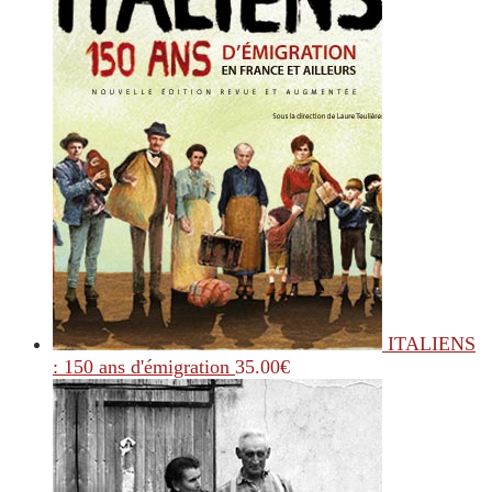
ITALIENS
: 150 ans d'émigration
35.00
€