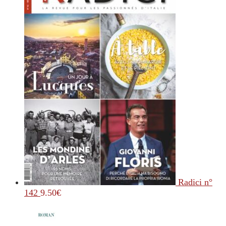
Radici n°
142
9.50
€