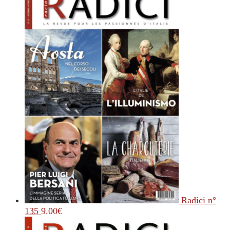
Radici n°
135
9.00
€