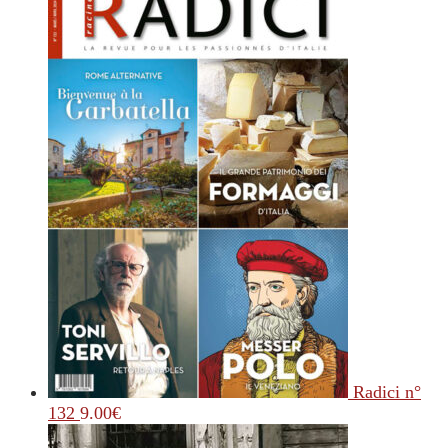
Radici n°
132
9.00
€