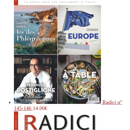
Radici n°
145-146
14.00
€