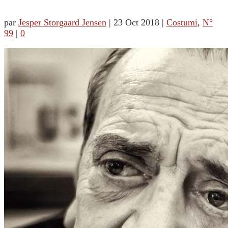
par
Jesper Storgaard Jensen
|
23 Oct 2018
|
Costumi
,
N°
99
|
0