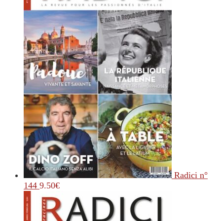
Radici n°
144
9.50
€