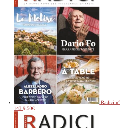
Radici n°
143
9.50
€