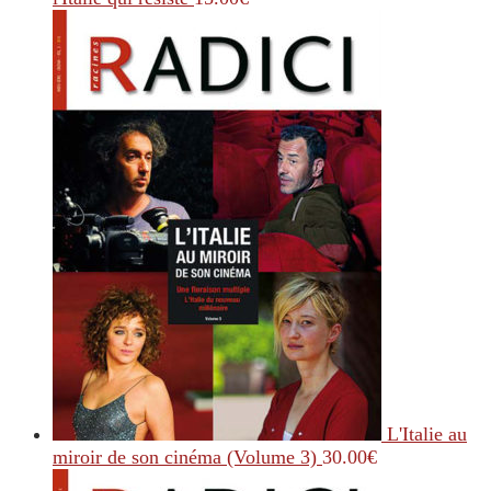
L'Italie au
miroir de son cinéma (Volume 3)
30.00
€