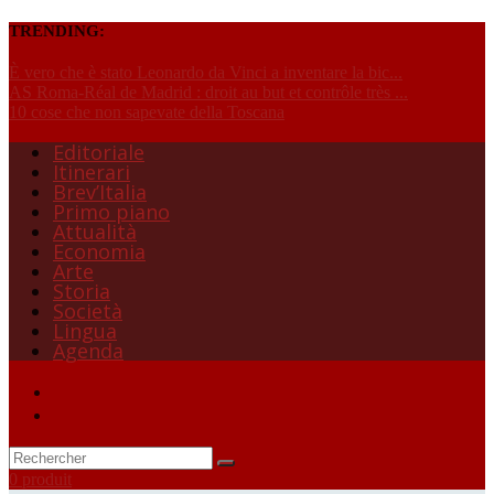
TRENDING:
È vero che è stato Leonardo da Vinci a inventare la bic...
AS Roma-Réal de Madrid : droit au but et contrôle très ...
10 cose che non sapevate della Toscana
Editoriale
Itinerari
Brev’Italia
Primo piano
Attualità
Economia
Arte
Storia
Società
Lingua
Agenda
0 produit