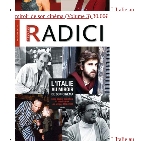
L'Italie au
miroir de son cinéma (Volume 3)
30.00
€
L'Italie au