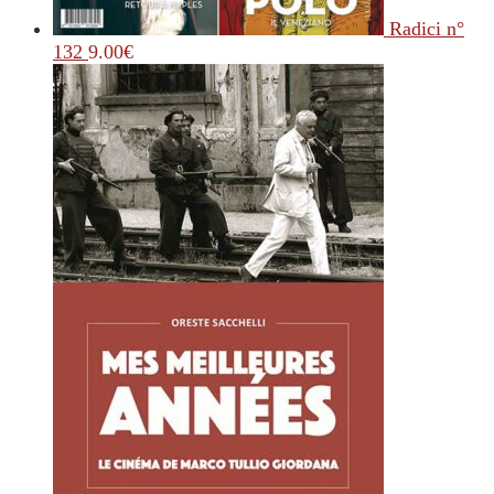
Radici n°
132
9.00
€