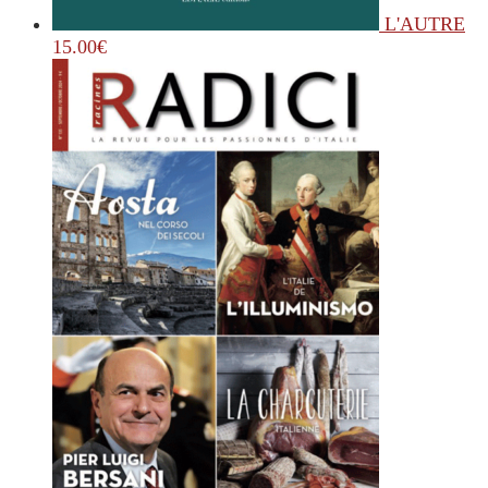
L'AUTRE
15.00
€