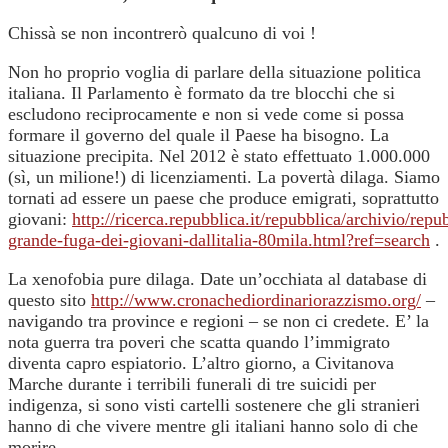
Chissà se non incontrerò qualcuno di voi !
Non ho proprio voglia di parlare della situazione politica
italiana. Il Parlamento è formato da tre blocchi che si
escludono reciprocamente e non si vede come si possa
formare il governo del quale il Paese ha bisogno. La
situazione precipita. Nel 2012 è stato effettuato 1.000.000
(sì, un milione!) di licenziamenti. La povertà dilaga. Siamo
tornati ad essere un paese che produce emigrati, soprattutto
giovani:
http://ricerca.repubblica.it/repubblica/archivio/rep
grande-fuga-dei-giovani-dallitalia-80mila.html?ref=search
.
La xenofobia pure dilaga. Date un’occhiata al database di
questo sito
http://www.cronachediordinariorazzismo.org/
–
navigando tra province e regioni – se non ci credete. E’ la
nota guerra tra poveri che scatta quando l’immigrato
diventa capro espiatorio. L’altro giorno, a Civitanova
Marche durante i terribili funerali di tre suicidi per
indigenza, si sono visti cartelli sostenere che gli stranieri
hanno di che vivere mentre gli italiani hanno solo di che
morire.