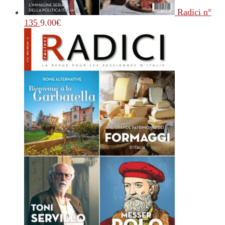
Radici n°
135
9.00
€