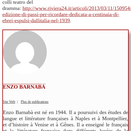
colli teatro del
dramma:
http://www.riviera24.it/articoli/2013/03/11/150954
edizione-di-passi-per-ricordare-dedicata-a-centinaia-di-
ebrei-espulsi-dallitalia-nel-1939
.
ENZO BARNABÀ
Site Web
|
Plus de publications
Enzo Barnabà est né en 1944. Il a poursuivi des études de
langue et littérature françaises à Naples et à Montpellier,
et d’histoire à Venise et à Gênes. Il a enseigné le français
et la littérature française dans différents lycées de la