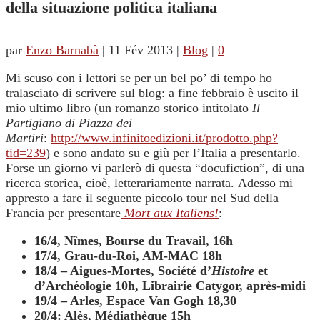
della situazione politica italiana
par
Enzo Barnabà
|
11 Fév 2013
|
Blog
|
0
Mi scuso con i lettori se per un bel po’ di tempo ho
tralasciato di scrivere sul blog: a fine febbraio è uscito il
mio ultimo libro (un romanzo storico intitolato
Il
Partigiano di Piazza dei
Martiri
:
http://www.infinitoedizioni.it/prodotto.php?
tid=239
)
e sono andato su e giù per l’Italia a presentarlo.
Forse un giorno vi parlerò di questa “docufiction”, di una
ricerca storica, cioè, letterariamente narrata. Adesso mi
appresto a fare il seguente piccolo tour nel Sud della
Francia per presentare
Mort aux Italiens!
:
16/4,
Nîmes, Bourse du Travail, 16h
17/4, Grau-du-Roi, AM-MAC 18h
18/4 – Aigues-Mortes, Société d’
Histoire
et
d’Archéologie 10h, Librairie Catygor, après-midi
19/4 – Arles, Espace Van Gogh 18,30
20/4: Alès, Médiathèque 15h