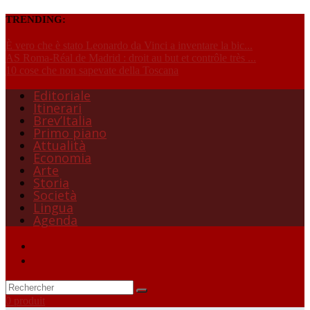
TRENDING:
È vero che è stato Leonardo da Vinci a inventare la bic...
AS Roma-Réal de Madrid : droit au but et contrôle très ...
10 cose che non sapevate della Toscana
Editoriale
Itinerari
Brev’Italia
Primo piano
Attualità
Economia
Arte
Storia
Società
Lingua
Agenda
0 produit