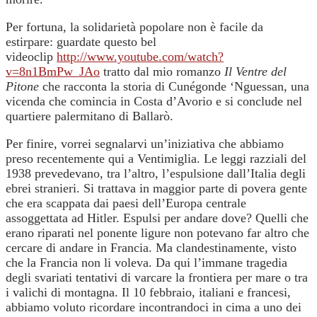
Per fortuna, la solidarietà popolare non è facile da
estirpare: guardate questo bel
videoclip
http://www.youtube.com/watch?
v=8n1BmPw_JAo
tratto dal mio romanzo
Il Ventre del
Pitone
che racconta la storia di Cunégonde ‘Nguessan, una
vicenda che comincia in Costa d’Avorio e si conclude nel
quartiere palermitano di Ballarò.
Per finire, vorrei segnalarvi un’iniziativa che abbiamo
preso recentemente qui a Ventimiglia. Le leggi razziali del
1938 prevedevano, tra l’altro, l’espulsione dall’Italia degli
ebrei stranieri. Si trattava in maggior parte di povera gente
che era scappata dai paesi dell’Europa centrale
assoggettata ad Hitler. Espulsi per andare dove? Quelli che
erano riparati nel ponente ligure non potevano far altro che
cercare di andare in Francia. Ma clandestinamente, visto
che la Francia non li voleva. Da qui l’immane tragedia
degli svariati tentativi di varcare la frontiera per mare o tra
i valichi di montagna. Il 10 febbraio, italiani e francesi,
abbiamo voluto ricordare incontrandoci in cima a uno dei