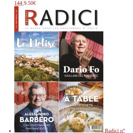
144
9.50
€
Radici n°