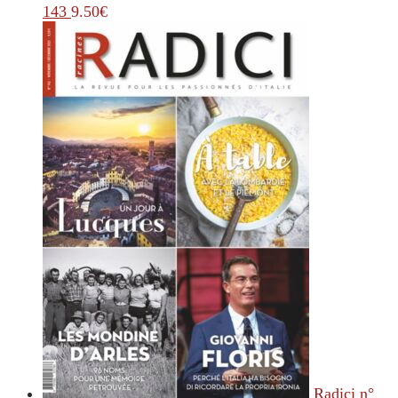
143
9.50
€
Radici n°