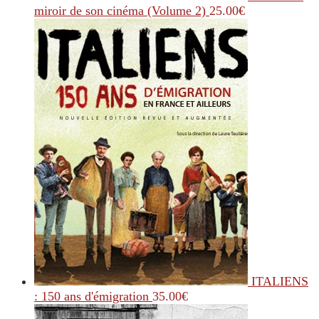
miroir de son cinéma (Volume 2)
25.00
€
ITALIENS
: 150 ans d'émigration
35.00
€