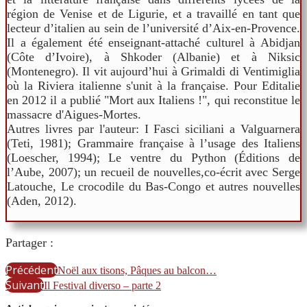
région de Venise et de Ligurie, et a travaillé en tant que
lecteur d’italien au sein de l’université d’Aix-en-Provence.
Il a également été enseignant-attaché culturel à Abidjan
(Côte d’Ivoire), à Shkoder (Albanie) et à Niksic
(Montenegro). Il vit aujourd’hui à Grimaldi di Ventimiglia
où la Riviera italienne s'unit à la française. Pour Editalie
en 2012 il a publié "Mort aux Italiens !", qui reconstitue le
massacre d'Aigues-Mortes.
Autres livres par l'auteur: I Fasci siciliani a Valguarnera
(Teti, 1981); Grammaire française à l’usage des Italiens
(Loescher, 1994); Le ventre du Python (Éditions de
l’Aube, 2007); un recueil de nouvelles,co-écrit avec Serge
Latouche, Le crocodile du Bas-Congo et autres nouvelles
(Aden, 2012).
Partager :
Précédent
Noël aux tisons, Pâques au balcon…
Suivant
Il Festival diverso – parte 2