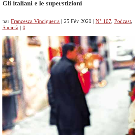
Gli italiani e le superstizioni
par
Francesca Vinciguerra
|
25 Fév 2020
|
N° 107
,
Podcast
,
Società
|
0