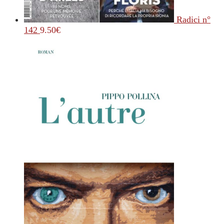
Radici n°
142
9.50
€