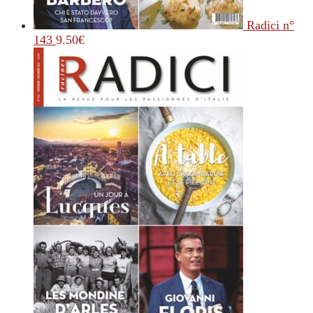
Radici n°
143
9.50
€