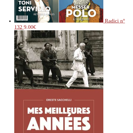
Radici n°
132
9.00
€