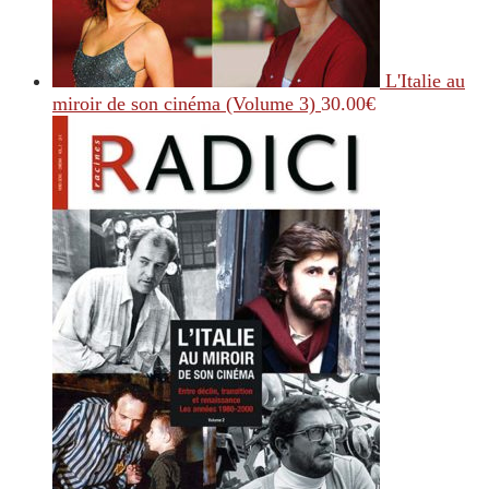
L'Italie au
miroir de son cinéma (Volume 3)
30.00
€