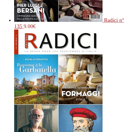
Radici n°
135
9.00
€