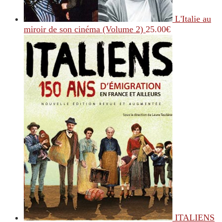
L'Italie au
miroir de son cinéma (Volume 2)
25.00
€
ITALIENS