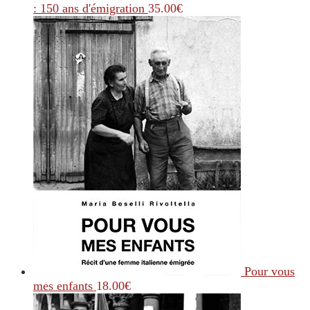
: 150 ans d'émigration
35.00
€
Pour vous
mes enfants
18.00
€