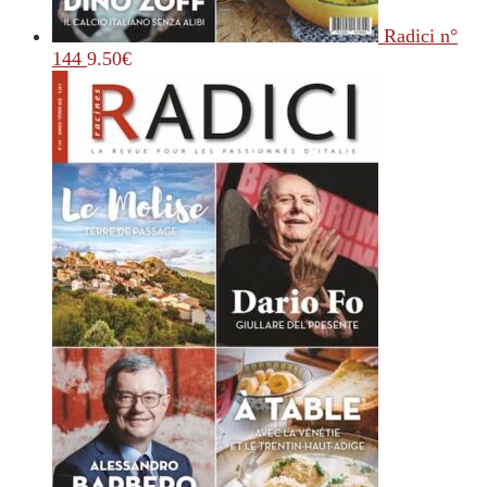
Radici n°
144
9.50
€