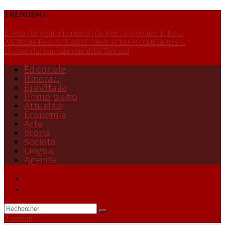
TRENDING:
È vero che è stato Leonardo da Vinci a inventare la bic...
AS Roma-Réal de Madrid : droit au but et contrôle très ...
10 cose che non sapevate della Toscana
Editoriale
Itinerari
Brev’Italia
Primo piano
Attualità
Economia
Arte
Storia
Società
Lingua
Agenda
0 produit