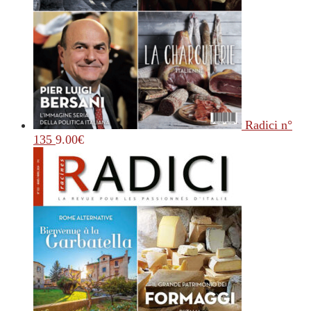
Radici n°
135
9.00
€