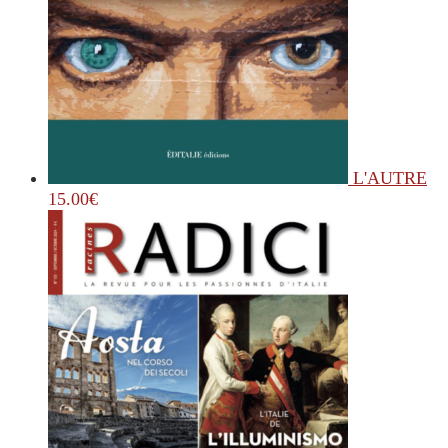
L'AUTRE
15.00
€