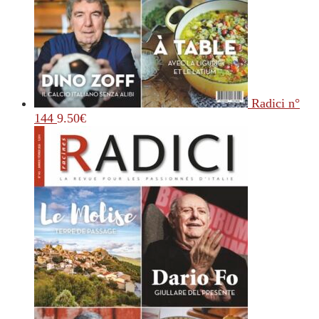
Radici n°
144
9.50
€