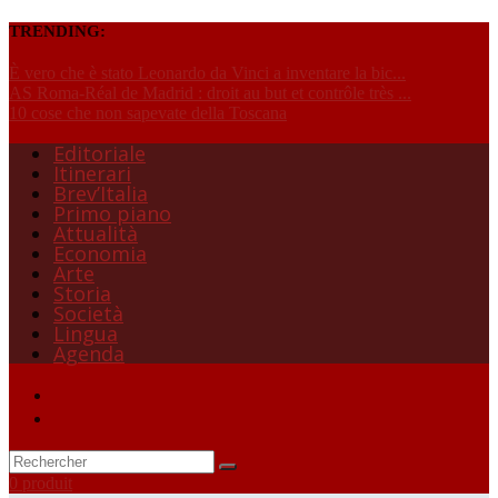
TRENDING:
È vero che è stato Leonardo da Vinci a inventare la bic...
AS Roma-Réal de Madrid : droit au but et contrôle très ...
10 cose che non sapevate della Toscana
Editoriale
Itinerari
Brev’Italia
Primo piano
Attualità
Economia
Arte
Storia
Società
Lingua
Agenda
0 produit