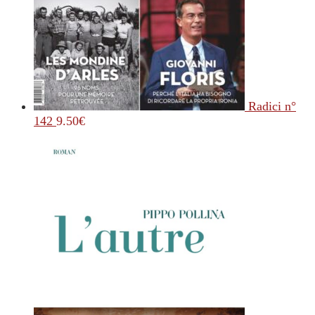
Radici n°
142
9.50
€