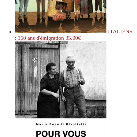
ITALIENS
: 150 ans d'émigration
35.00
€