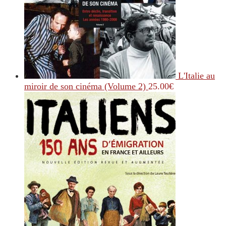
L'Italie au
miroir de son cinéma (Volume 2)
25.00
€