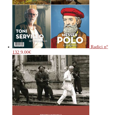
Radici n°
132
9.00
€