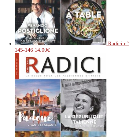
Radici n°
145-146
14.00
€