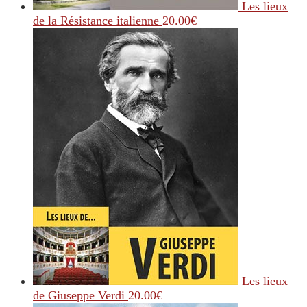
Les lieux
de la Résistance italienne
20.00
€
Les lieux
de Giuseppe Verdi
20.00
€