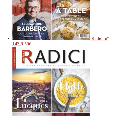
Radici n°
143
9.50
€