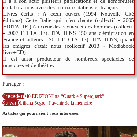
Il a à son actif plusieurs publications et de nombreuses
collaborations avec des journaux italiens et français.
Livres écrits : A cœur ouvert (1994 Nouvelle Cité
éditions) Cette Italie qui m'en chante (collectif - 2005
EDITALIE ) Au cœur des racines et des hommes (collectif
- 2007 EDITALIE). ITALIENS 150 ans d'émigration en
France et ailleurs - 2011 EDITALIE). ITALIENS, quand
les émigrés c'était nous (collectif 2013 - Mediabook
livre+CD).
Il est aussi producteur de nombreux spectacles de
musiques et de théâtre.
Partager :
Précédent
40 EDIZIONI tra “Quark e Superquark”
Suivant
Liliana Segre : l’avenir de la mémoire
Articles qui pourraient vous intéresser