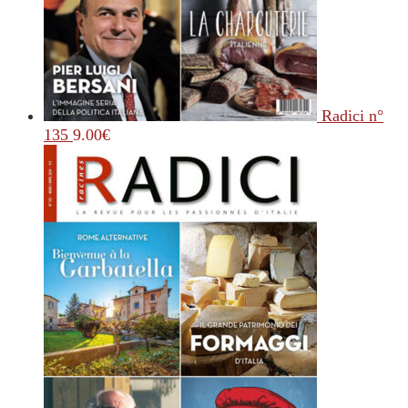
Radici n°
135
9.00
€