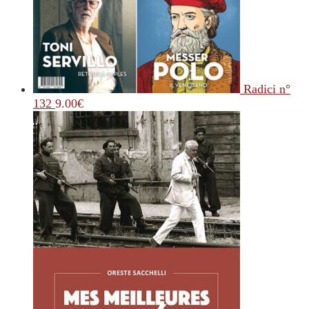
Radici n°
132
9.00
€