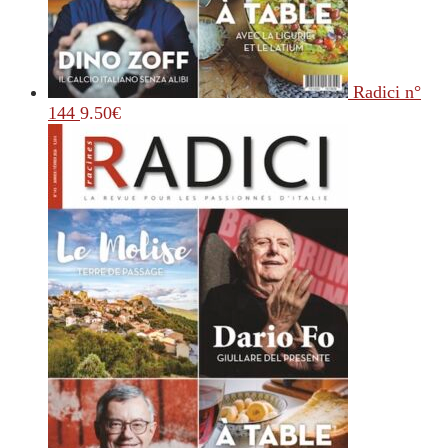
Radici n°
144
9.50
€