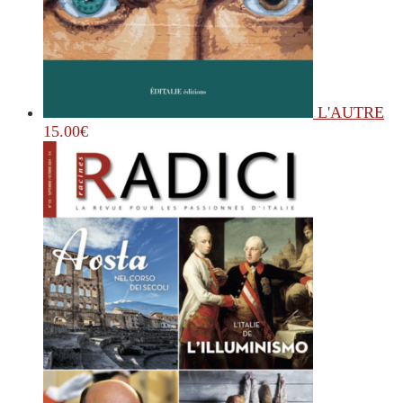
L'AUTRE
15.00
€