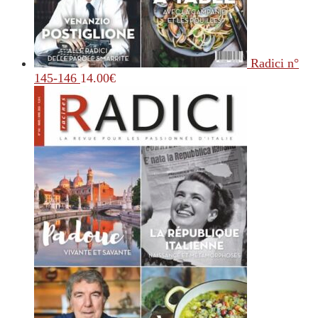
Radici n°
145-146
14.00
€