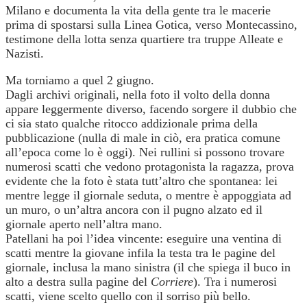
Milano e documenta la vita della gente tra le macerie
prima di spostarsi sulla Linea Gotica, verso Montecassino,
testimone della lotta senza quartiere tra truppe Alleate e
Nazisti.
Ma torniamo a quel 2 giugno.
Dagli archivi originali, nella foto il volto della donna
appare leggermente diverso, facendo sorgere il dubbio che
ci sia stato qualche ritocco addizionale prima della
pubblicazione (nulla di male in ciò, era pratica comune
all’epoca come lo è oggi). Nei rullini si possono trovare
numerosi scatti che vedono protagonista la ragazza, prova
evidente che la foto è stata tutt’altro che spontanea: lei
mentre legge il giornale seduta, o mentre è appoggiata ad
un muro, o un’altra ancora con il pugno alzato ed il
giornale aperto nell’altra mano.
Patellani ha poi l’idea vincente: eseguire una ventina di
scatti mentre la giovane infila la testa tra le pagine del
giornale, inclusa la mano sinistra (il che spiega il buco in
alto a destra sulla pagine del
Corriere
). Tra i numerosi
scatti, viene scelto quello con il sorriso più bello.