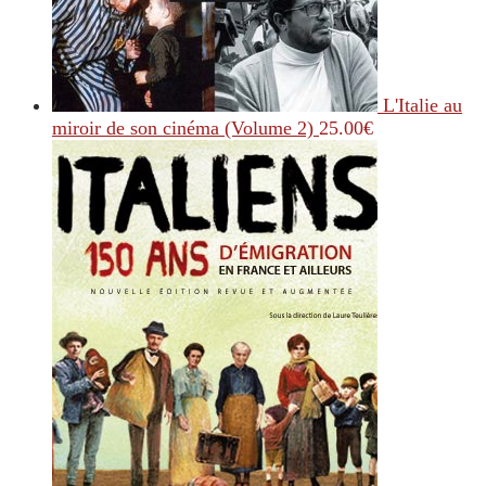
L'Italie au
miroir de son cinéma (Volume 2)
25.00
€