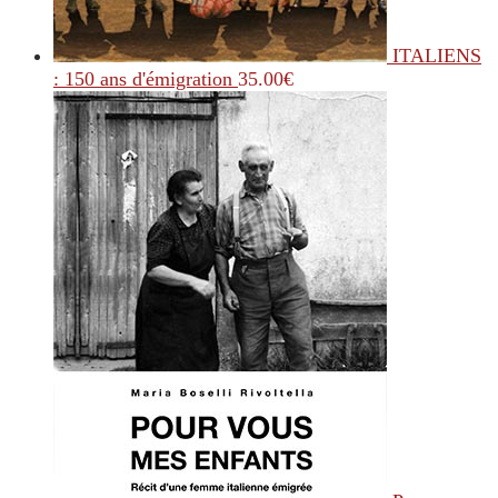
ITALIENS
: 150 ans d'émigration
35.00
€