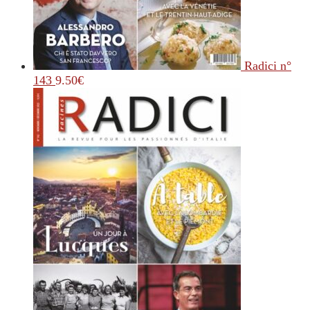
Radici n°
143
9.50
€