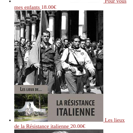
Pour vous
mes enfants
18.00
€
Les lieux
de la Résistance italienne
20.00
€