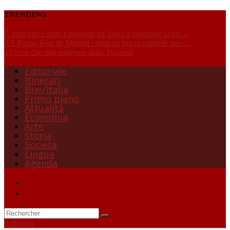
TRENDING:
È vero che è stato Leonardo da Vinci a inventare la bic...
AS Roma-Réal de Madrid : droit au but et contrôle très ...
10 cose che non sapevate della Toscana
Editoriale
Itinerari
Brev’Italia
Primo piano
Attualità
Economia
Arte
Storia
Società
Lingua
Agenda
0 produit