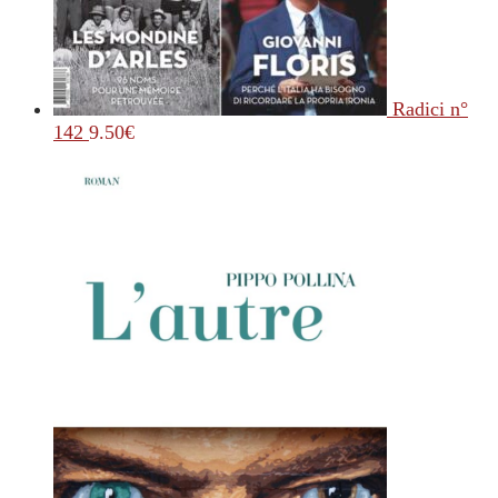
Radici n°
142
9.50
€