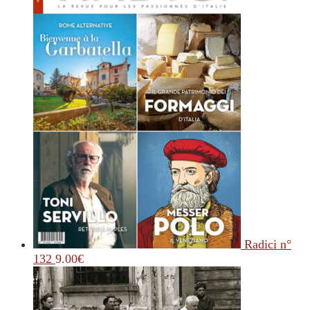
Radici n°
132
9.00
€