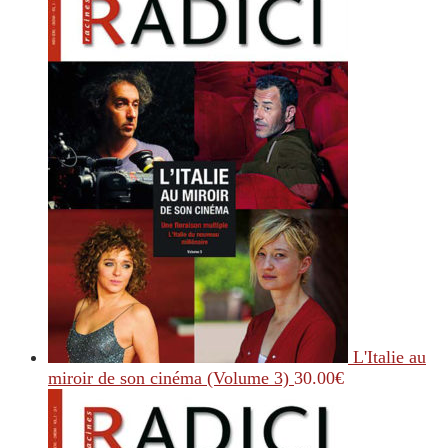
L'Italie au
miroir de son cinéma (Volume 3)
30.00
€