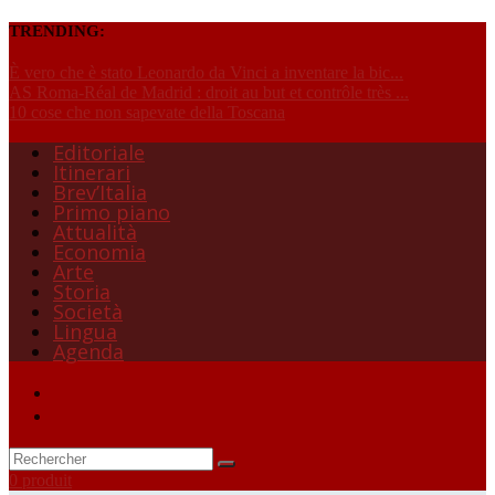
TRENDING:
È vero che è stato Leonardo da Vinci a inventare la bic...
AS Roma-Réal de Madrid : droit au but et contrôle très ...
10 cose che non sapevate della Toscana
Editoriale
Itinerari
Brev’Italia
Primo piano
Attualità
Economia
Arte
Storia
Società
Lingua
Agenda
0 produit