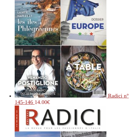
Radici n°
145-146
14.00
€