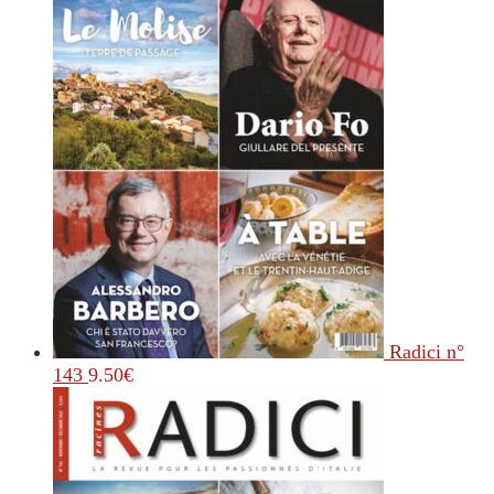
Radici n°
143
9.50
€