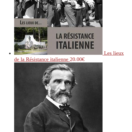
Les lieux
de la Résistance italienne
20.00
€