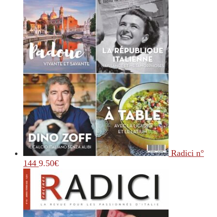
Radici n°
144
9.50
€