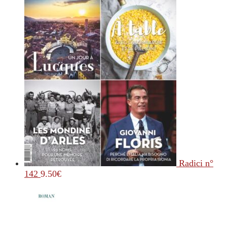
Radici n°
142
9.50
€