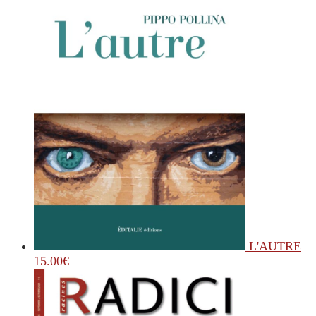
L'AUTRE
15.00
€