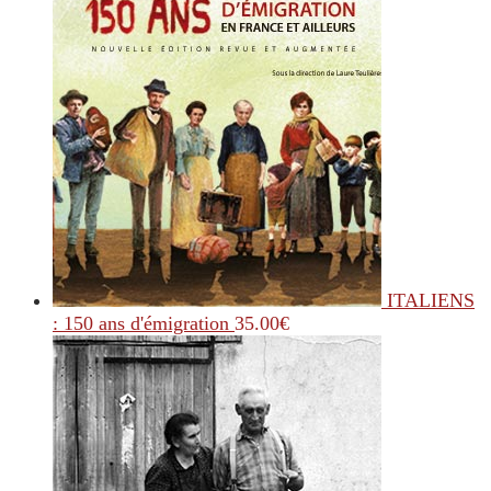
ITALIENS
: 150 ans d'émigration
35.00
€