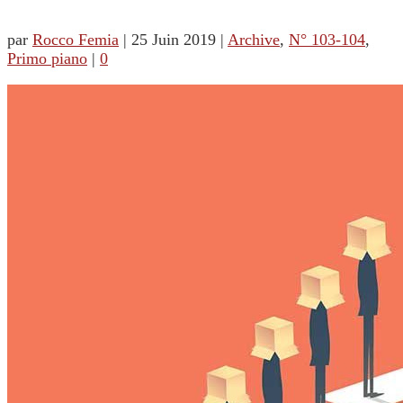
par
Rocco Femia
|
25 Juin 2019
|
Archive
,
N° 103-104
,
Primo piano
|
0