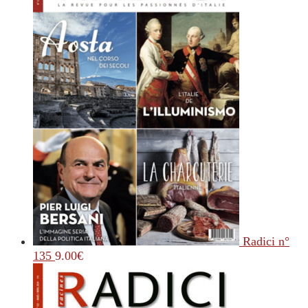
Radici n°
135
9.00
€