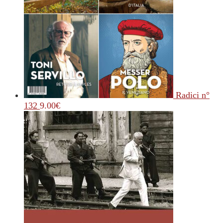
Radici n°
132
9.00
€