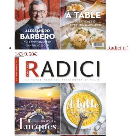
Radici n°
143
9.50
€