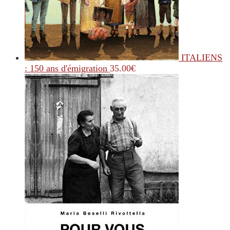
ITALIENS
: 150 ans d'émigration
35.00
€