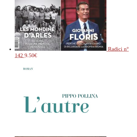
Radici n°
142
9.50
€