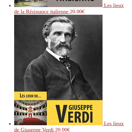
Les lieux
de la Résistance italienne
20.00
€
Les lieux
de Giuseppe Verdi
20.00
€