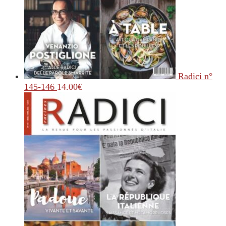
Radici n°
145-146
14.00
€