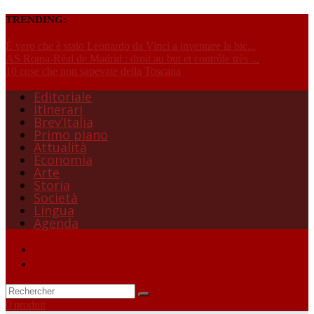
TRENDING:
È vero che è stato Leonardo da Vinci a inventare la bic...
AS Roma-Réal de Madrid : droit au but et contrôle très ...
10 cose che non sapevate della Toscana
Editoriale
Itinerari
Brev’Italia
Primo piano
Attualità
Economia
Arte
Storia
Società
Lingua
Agenda
0 produit