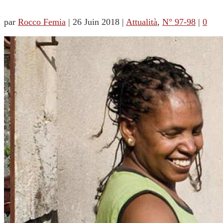
par
Rocco Femia
|
26 Juin 2018
|
Attualità
,
N° 97-98
|
0