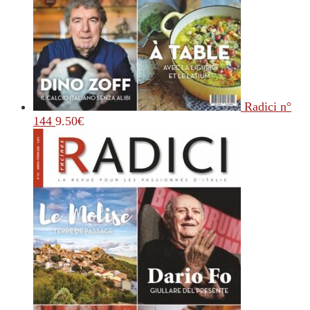
Radici n°
144
9.50
€