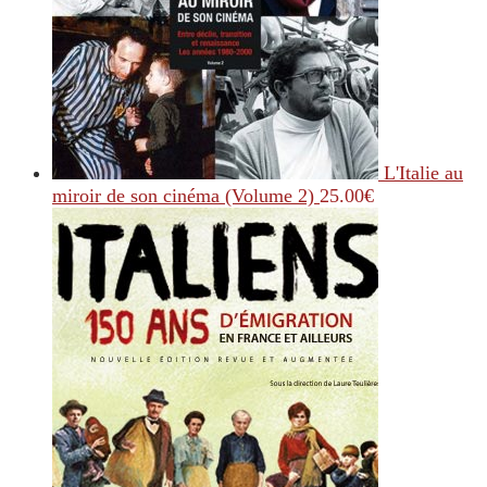
L'Italie au
miroir de son cinéma (Volume 2)
25.00
€