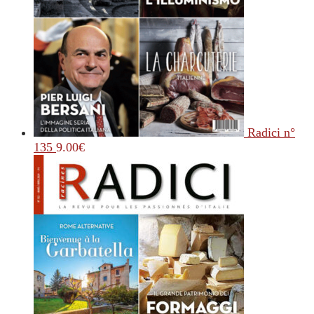
Radici n°
135
9.00
€