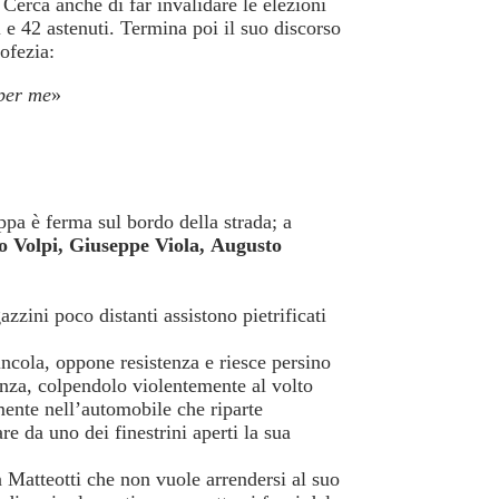
erca anche di far invalidare le elezioni
 e 42 astenuti. Termina poi il suo discorso
ofezia:
 per me
»
ppa è ferma sul bordo della strada; a
 Volpi, Giuseppe Viola, Augusto
zzini poco distanti assistono pietrificati
incola, oppone resistenza e riesce persino
enza, colpendolo violentemente al volto
mente nell’automobile che riparte
e da uno dei finestrini aperti la sua
n Matteotti che non vuole arrendersi al suo