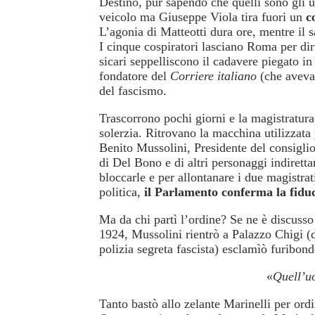
Destino, pur sapendo che quelli sono gli ult
veicolo ma Giuseppe Viola tira fuori un
c
L’agonia di Matteotti dura ore, mentre il 
I cinque cospiratori lasciano Roma per dir
sicari seppelliscono il cadavere piegato i
fondatore del
Corriere italiano
(che aveva 
del fascismo.
Trascorrono pochi giorni e la magistratur
solerzia. Ritrovano la macchina utilizzata p
Benito Mussolini, Presidente del consiglio 
di Del Bono e di altri personaggi indirett
bloccarle e per allontanare i due magistra
politica,
il Parlamento conferma la fidu
Ma da chi partì l’ordine? Se ne è discusso 
1924, Mussolini rientrò a Palazzo Chigi (
polizia segreta fascista) esclamìò furibond
«
Quell’
Tanto bastò allo zelante Marinelli per ordi