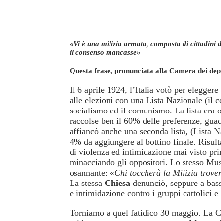
«
Vi è una milizia armata, composta di cittadini 
il consenso mancasse»
Questa frase, pronunciata alla Camera dei depu
Il 6 aprile 1924, l’Italia votò per elegger
alle elezioni con una Lista Nazionale (il 
socialismo ed il comunismo. La lista era
raccolse ben il 60% delle preferenze, gua
affiancò anche una seconda lista, (Lista N
4% da aggiungere al bottino finale. Risulta
di violenza ed intimidazione mai visto prim
minacciando gli oppositori. Lo stesso Muss
osannante: «
Chi toccherà la Milizia trove
La stessa
Chiesa
denunciò, seppure a bass
e intimidazione contro i gruppi cattolici 
Torniamo a quel fatidico 30 maggio. La Ca