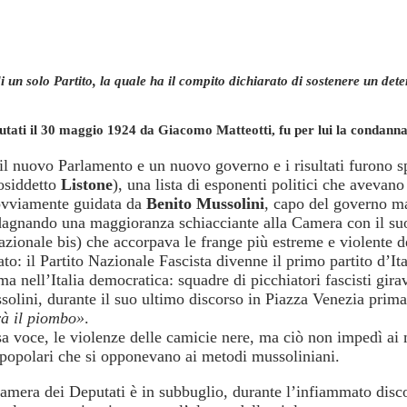
di un solo Partito, la quale ha il compito dichiarato di sostenere un de
tati il 30 maggio 1924 da Giacomo Matteotti, fu per lui la condanna 
e il nuovo Parlamento e un nuovo governo e i risultati furono s
cosiddetto
Listone
), una lista di esponenti politici che avevan
 ovviamente guidata da
Benito Mussolini
, capo del governo ma
dagnando una maggioranza schiacciante alla Camera con il suo 
azionale bis) che accorpava le frange più estreme e violente d
to: il Partito Nazionale Fascista divenne il primo partito d’Ita
a nell’Italia democratica: squadre di picchiatori fascisti girav
olini, durante il suo ultimo discorso in Piazza Venezia prima d
rà il piombo»
.
a voce, le violenze delle camicie nere, ma ciò non impedì ai 
e popolari che si opponevano ai metodi mussoliniani.
mera dei Deputati è in subbuglio, durante l’infiammato discor