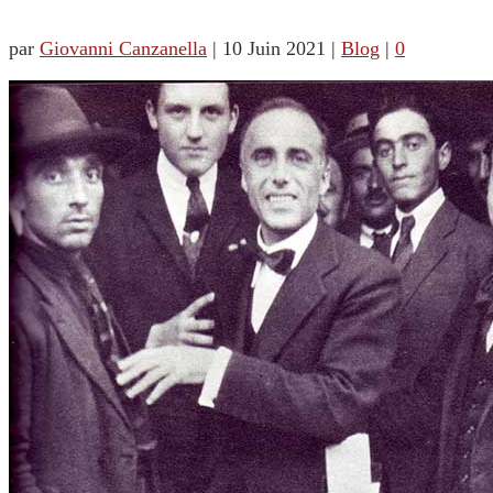
par
Giovanni Canzanella
|
10 Juin 2021
|
Blog
|
0