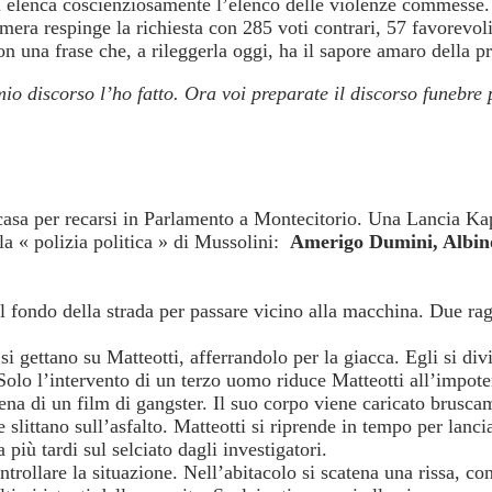
 elenca coscienziosamente l’elenco delle violenze commesse. C
mera respinge la richiesta con 285 voti contrari, 57 favorevoli
n una frase che, a rileggerla oggi, ha il sapore amaro della pr
 mio discorso l’ho fatto. Ora voi preparate il discorso funebre
 casa per recarsi in Parlamento a Montecitorio. Una Lancia Ka
a « polizia politica » di Mussolini:
Amerigo Dumini, Albino
l fondo della strada per passare vicino alla macchina. Due raga
i gettano su Matteotti, afferrandolo per la giacca. Egli si div
Solo l’intervento di un terzo uomo riduce Matteotti all’impot
na di un film di gangster. Il suo corpo viene caricato brusca
ittano sull’asfalto. Matteotti si riprende in tempo per lanciar
 più tardi sul selciato dagli investigatori.
rollare la situazione. Nell’abitacolo si scatena una rissa, co