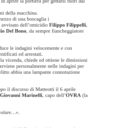
di aprire la portiera per gettarsi fuori dal
ini della macchina.
mezzo di una boscaglia i
r avvisato dell’omicidio
Filippo Filippelli
,
io Del Bono
, da sempre fiancheggiatore
nduce le indagini velocemente e con
tificati ed arrestati.
la vicenda, chiede ed ottiene le dimissioni
terviene personalmente nelle indagini per
delitto abbia una lampante connotazione
o il discorso di Matteotti il 6 aprile
Giovanni Marinelli
, capo dell’
OVRA
(la
rcolare…»
.