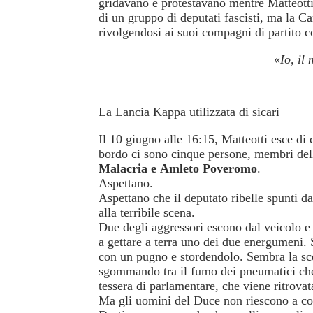
gridavano e protestavano mentre Matteotti
di un gruppo di deputati fascisti, ma la Ca
rivolgendosi ai suoi compagni di partito co
«
Io, il
La Lancia Kappa utilizzata di sicari
Il 10 giugno alle 16:15, Matteotti esce di
bordo ci sono cinque persone, membri dell
Malacria e Amleto Poveromo
.
Aspettano.
Aspettano che il deputato ribelle spunti da
alla terribile scena.
Due degli aggressori escono dal veicolo e s
a gettare a terra uno dei due energumeni. 
con un pugno e stordendolo. Sembra la sce
sgommando tra il fumo dei pneumatici che sl
tessera di parlamentare, che viene ritrovata
Ma gli uomini del Duce non riescono a cont