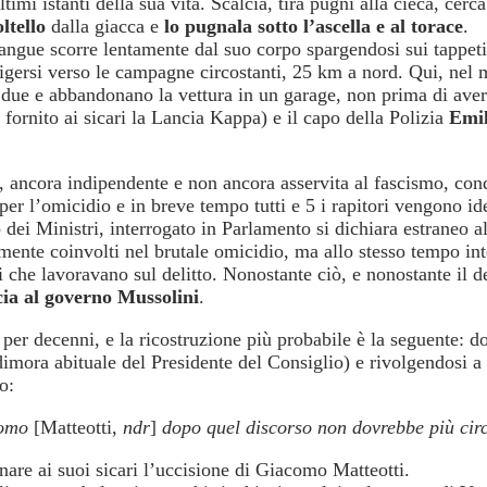
imi istanti della sua vita. Scalcia, tira pugni alla cieca, cerca 
oltello
dalla giacca e
lo pugnala sotto l’ascella e al torace
.
sangue scorre lentamente dal suo corpo spargendosi sui tappet
igersi verso le campagne circostanti, 25 km a nord. Qui, nel 
n due e abbandonano la vettura in un garage, non prima di ave
fornito ai sicari la Lancia Kappa) e il capo della Polizia
Emil
a, ancora indipendente e non ancora asservita al fascismo, co
er l’omicidio e in breve tempo tutti e 5 i rapitori vengono iden
dei Ministri, interrogato in Parlamento si dichiara estraneo al
amente coinvolti nel brutale omicidio, ma allo stesso tempo in
ti che lavoravano sul delitto. Nonostante ciò, e nonostante il 
cia al governo Mussolini
.
per decenni, e la ricostruzione più probabile è la seguente: dop
dimora abituale del Presidente del Consiglio) e rivolgendosi a
o:
uomo
[Matteotti,
ndr
]
dopo quel discorso non dovrebbe più ci
nare ai suoi sicari l’uccisione di Giacomo Matteotti.