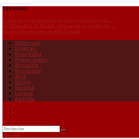
TRENDING:
È vero che è stato Leonardo da Vinci a inventare la bic...
AS Roma-Réal de Madrid : droit au but et contrôle très ...
10 cose che non sapevate della Toscana
Editoriale
Itinerari
Brev’Italia
Primo piano
Attualità
Economia
Arte
Storia
Società
Lingua
Agenda
0 produit